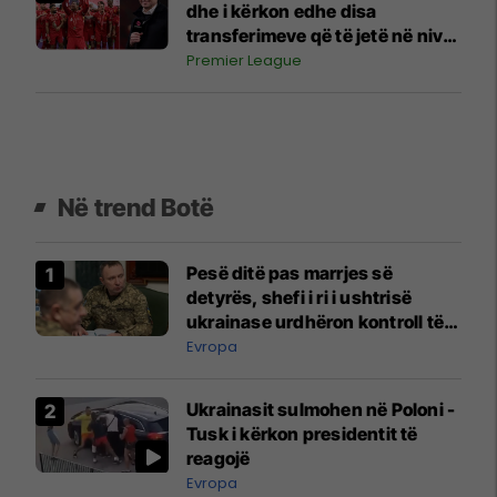
dhe i kërkon edhe disa
transferimeve që të jetë në nivel
me rivalët
Premier League
Në trend Botë
Pesë ditë pas marrjes së
detyrës, shefi i ri i ushtrisë
ukrainase urdhëron kontroll të
madh
Evropa
Ukrainasit sulmohen në Poloni -
Tusk i kërkon presidentit të
reagojë
Evropa