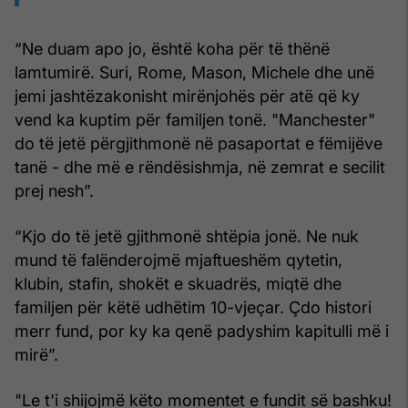
“Ne duam apo jo, është koha për të thënë
lamtumirë. Suri, Rome, Mason, Michele dhe unë
jemi jashtëzakonisht mirënjohës për atë që ky
vend ka kuptim për familjen tonë. "Manchester"
do të jetë përgjithmonë në pasaportat e fëmijëve
tanë - dhe më e rëndësishmja, në zemrat e secilit
prej nesh”.
“Kjo do të jetë gjithmonë shtëpia jonë. Ne nuk
mund të falënderojmë mjaftueshëm qytetin,
klubin, stafin, shokët e skuadrës, miqtë dhe
familjen për këtë udhëtim 10-vjeçar. Çdo histori
merr fund, por ky ka qenë padyshim kapitulli më i
mirë”.
"Le t'i shijojmë këto momentet e fundit së bashku!