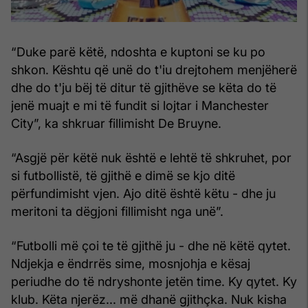
“Duke parë këtë, ndoshta e kuptoni se ku po
shkon. Kështu që unë do t'iu drejtohem menjëherë
dhe do t'ju bëj të ditur të gjithëve se këta do të
jenë muajt e mi të fundit si lojtar i Manchester
City”, ka shkruar fillimisht De Bruyne.
“Asgjë për këtë nuk është e lehtë të shkruhet, por
si futbollistë, të gjithë e dimë se kjo ditë
përfundimisht vjen. Ajo ditë është këtu - dhe ju
meritoni ta dëgjoni fillimisht nga unë”.
“Futbolli më çoi te të gjithë ju - dhe në këtë qytet.
Ndjekja e ëndrrës sime, mosnjohja e kësaj
periudhe do të ndryshonte jetën time. Ky qytet. Ky
klub. Këta njerëz... më dhanë gjithçka. Nuk kisha