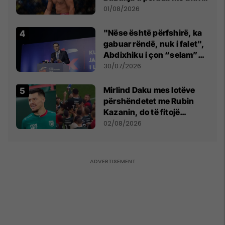
anti-shqiptare nga
01/08/2026
tribunat
"Nëse është përfshirë, ka
gabuar rëndë, nuk i falet",
Abdixhiku i çon “selam”
Përparim Ramës
30/07/2026
Mirlind Daku mes lotëve
përshëndetet me Rubin
Kazanin, do të fitojë
miliona te Spartak Moska
02/08/2026