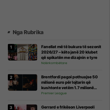
Nga Rubrika
Fanellat më të bukura të sezonit
2026/27 – këto janë 20 klubet
që spikatën me dizajnin e tyre
Ndërkombëtare
Brentfordi pagoi pothuajse 50
milionë euro për lojtarin që
kushtonte vetëm 1.7 milionë
para dy vitesh
Premier League
Gerrard e frikëson Liverpooli