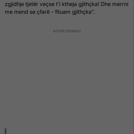
zgjidhje tjetër veçse t'i ktheja gjithçka! Dhe merrni
me mend se çfarë - fituam gjithçka”.