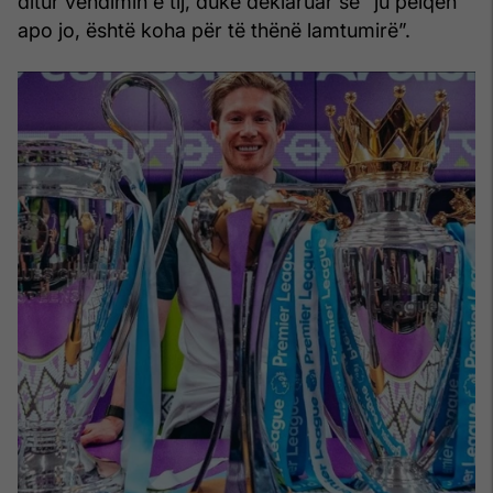
ditur vendimin e tij, duke deklaruar se “ju pëlqen
apo jo, është koha për të thënë lamtumirë”.