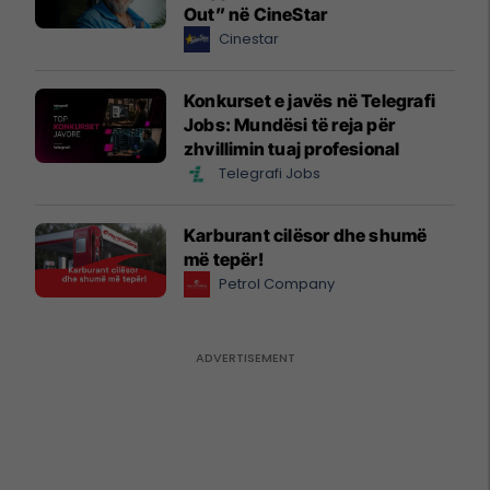
Out” në CineStar
Cinestar
Konkurset e javës në Telegrafi
Jobs: Mundësi të reja për
zhvillimin tuaj profesional
Telegrafi Jobs
Karburant cilësor dhe shumë
më tepër!
Petrol Company