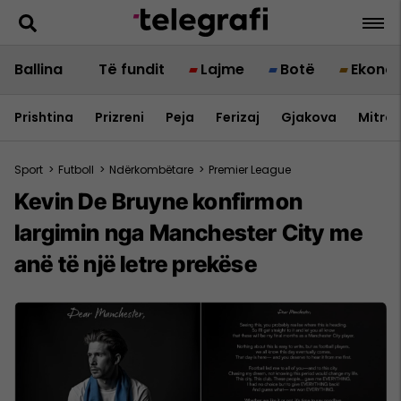
Ballina
Të fundit
Lajme
Botë
Ekono
Prishtina
Prizreni
Peja
Ferizaj
Gjakova
Mitrov
Sport
>
Futboll
>
Ndërkombëtare
>
Premier League
Kevin De Bruyne konfirmon
largimin nga Manchester City me
anë të një letre prekëse