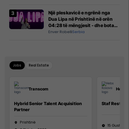
Një pleskavicë e ngrënë nga
Dua Lipa në Prishtinë në orën
04:28 të mëngjesit - dhe bota
digjitale serbe shpall gjendjen e
Enver Robelli
Serbia
luftës
Jobs
Real Estate
Transcom
Hebs 
Hybrid Senior Talent Acquisition
Staf Restora
Partner
Prishtinë
15 Gusht 20