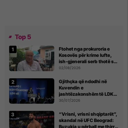
Top 5
Ftohet nga prokuroria e
Kosovës për krime lufte,
ish-gjenerali serb thotë se
dikush e tradhtoi në
02/08/2026
Beograd
Gjithçka që ndodhi në
Kuvendin e
jashtëzakonshëm të LDK-
së
30/07/2026
“Vrisni, vrisni shqiptarët”,
skandal në UFC Beograd:
Buzukja u përball me thirrje