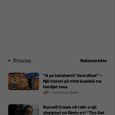
Promo
Reklamo këtu
"A po takohemi? Veni dihet" –
Një histori që rritet bashkë me
familjet tona
Viva Fresh Store
Russell Crowe në rolin e një
shqiptari në filmin e ri “The Get