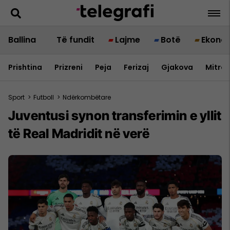
Ballina
Të fundit
Lajme
Botë
Ekono
Prishtina
Prizreni
Peja
Ferizaj
Gjakova
Mitrov
Sport
>
Futboll
>
Ndërkombëtare
Juventusi synon transferimin e yllit
të Real Madridit në verë