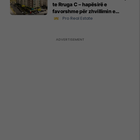
te Rruga C – hapësirë e
favorshme për zhvillimin e
biznesit #15796
Pro Real Estate