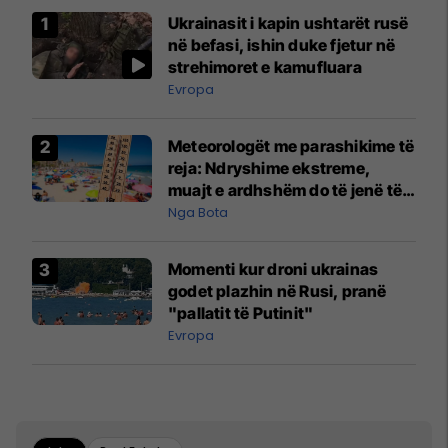
Ukrainasit i kapin ushtarët rusë
në befasi, ishin duke fjetur në
strehimoret e kamufluara
Evropa
Meteorologët me parashikime të
reja: Ndryshime ekstreme,
muajt e ardhshëm do të jenë të
pazakontë
Nga Bota
Momenti kur droni ukrainas
godet plazhin në Rusi, pranë
"pallatit të Putinit"
Evropa