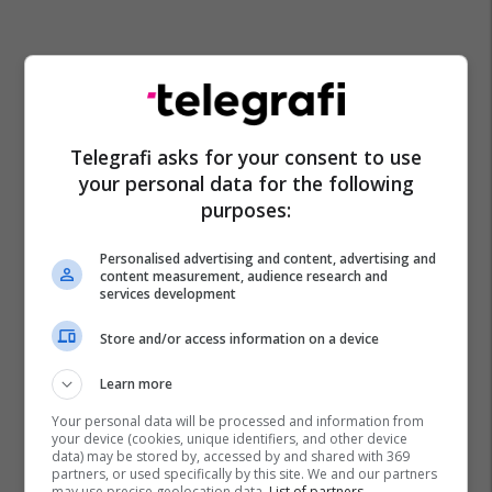
Telegrafi asks for your consent to use
your personal data for the following
purposes:
Juventus
Real Madrid
Brahim Diaz
Transferimet
Serie A
Personalised advertising and content, advertising and
content measurement, audience research and
services development
Store and/or access information on a device
Learn more
Your personal data will be processed and information from
your device (cookies, unique identifiers, and other device
data) may be stored by, accessed by and shared with 369
partners, or used specifically by this site. We and our partners
may use precise geolocation data.
List of partners.