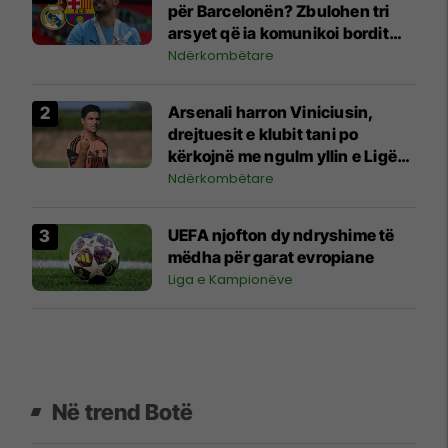
për Barcelonën? Zbulohen tri
arsyet që ia komunikoi bordit
madrilen
Ndërkombëtare
Arsenali harron Viniciusin,
drejtuesit e klubit tani po
kërkojnë me ngulm yllin e Ligës
Premier
Ndërkombëtare
UEFA njofton dy ndryshime të
mëdha për garat evropiane
Liga e Kampionëve
Në trend Botë