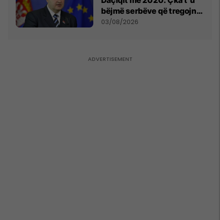
bëjmë serbëve që tregojnë
ku janë varrosur shqiptarët
03/08/2026
në Serbi