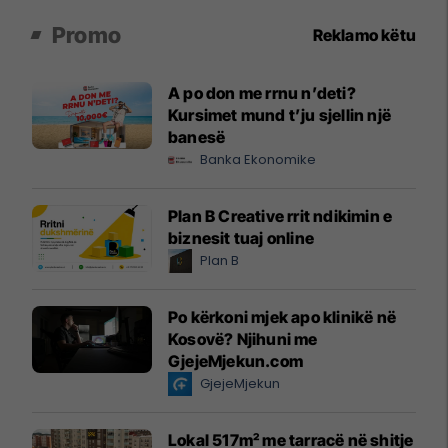
Promo
Reklamo këtu
A po don me rrnu n’deti?
Kursimet mund t’ju sjellin një
banesë
Banka Ekonomike
Plan B Creative rrit ndikimin e
biznesit tuaj online
Plan B
Po kërkoni mjek apo klinikë në
Kosovë? Njihuni me
GjejeMjekun.com
GjejeMjekun
Lokal 517m² me tarracë në shitje