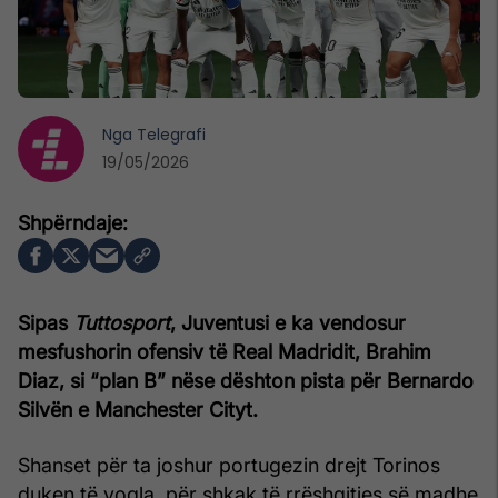
Nga
Telegrafi
19/05/2026
Sipas
Tuttosport
, Juventusi e ka vendosur
mesfushorin ofensiv të Real Madridit, Brahim
Diaz, si “plan B” nëse dështon pista për Bernardo
Silvën e Manchester Cityt.
Shanset për ta joshur portugezin drejt Torinos
duken të vogla, për shkak të rrëshqitjes së madhe