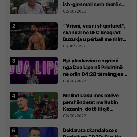
ish-gjenerali serb thotë se
dikush e tradhtoi në
02/08/2026
Beograd
“Vrisni, vrisni shqiptarët”,
skandal në UFC Beograd:
Buzukja u përball me thirrje
anti-shqiptare nga
01/08/2026
tribunat
Një pleskavicë e ngrënë
nga Dua Lipa në Prishtinë
në orën 04:28 të mëngjesit
- dhe bota digjitale serbe
03/08/2026
shpall gjendjen e luftës
Mirlind Daku mes lotëve
përshëndetet me Rubin
Kazanin, do të fitojë
miliona te Spartak Moska
02/08/2026
​Deklarata skandaloze e
Daçiqit më 2020: Çka t'u