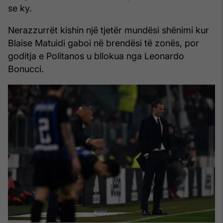
se ky.
Nerazzurrët kishin një tjetër mundësi shënimi kur
Blaise Matuidi gaboi në brendësi të zonës, por
goditja e Politanos u bllokua nga Leonardo
Bonucci.