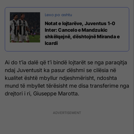
Notat e lojtarëve, Juventus 1-0
Inter: Cancelo e Mandzukic
shkëlqejnë, dështojnë Miranda e
Icardi
Ai do t’ia dalë që t’i bindë lojtarët se nga paraqitja
ndaj Juventusit ka pasur dëshmi se cilësia në
kualitet është mbyllur ndjeshmërisht, ndoshta
mund të mbyllet tërësisht me disa transferime nga
drejtori i ri, Giuseppe Marotta.