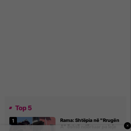
Top 5
Rama: Shtëpia në "Rrugën
×
A" është ndërtuar pa leje