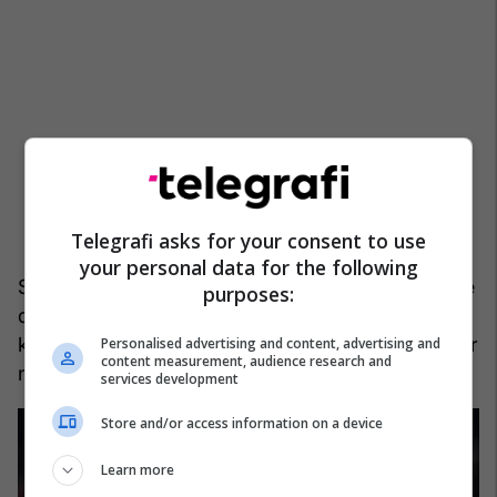
Telegrafi asks for your consent to use
your personal data for the following
Së paku, Milani dhe Interi tash po rindërtohen, me
purposes:
dy klubet që kanë menaxhment të ri dhe po
kërkojnë rikthimin e lavdisë në San Siro të humbur
Personalised advertising and content, advertising and
content measurement, audience research and
në dekadën e fundit.
services development
Store and/or access information on a device
Learn more