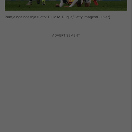
Pamje nga ndeshja (Foto: Tullio M. Puglia/Getty Images/Guliver)