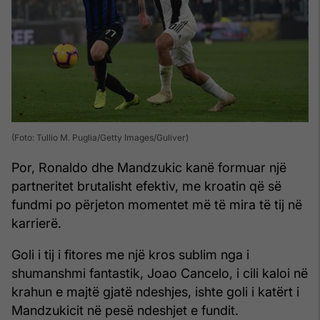
(Foto: Tullio M. Puglia/Getty Images/Guliver)
Por, Ronaldo dhe Mandzukic kanë formuar një
partneritet brutalisht efektiv, me kroatin që së
fundmi po përjeton momentet më të mira të tij në
karrierë.
Goli i tij i fitores me një kros sublim nga i
shumanshmi fantastik, Joao Cancelo, i cili kaloi në
krahun e majtë gjatë ndeshjes, ishte goli i katërt i
Mandzukicit në pesë ndeshjet e fundit.