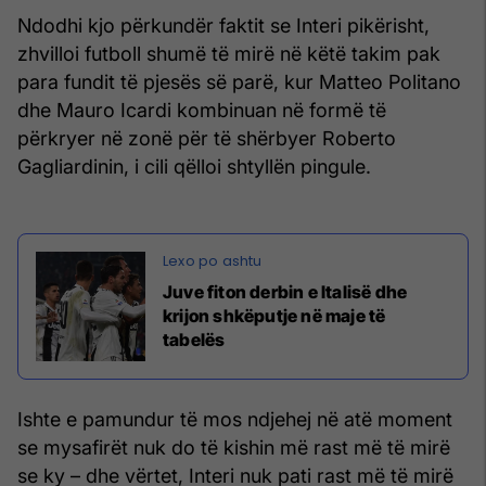
Ndodhi kjo përkundër faktit se Interi pikërisht,
zhvilloi futboll shumë të mirë në këtë takim pak
para fundit të pjesës së parë, kur Matteo Politano
dhe Mauro Icardi kombinuan në formë të
përkryer në zonë për të shërbyer Roberto
Gagliardinin, i cili qëlloi shtyllën pingule.
Juve fiton derbin e Italisë dhe
krijon shkëputje në maje të
tabelës
Ishte e pamundur të mos ndjehej në atë moment
se mysafirët nuk do të kishin më rast më të mirë
se ky – dhe vërtet, Interi nuk pati rast më të mirë