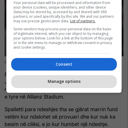
Your personal data will be processed and information from
your device (cookies, unique identifiers, and other device
data) may be stored by, accessed by and shared with 369
partners, or used specifically by this site. We and our partners
may use precise geolocation data.
List of partners.
Some vendors may process your personal data on the basis
of legitimate interest, which you can object to by managing
your options below. Look for a link at the bottom of this page
or in the site menu to manage or withdraw consent in privacy
and cookie settings.
Foto: Tullio M. Puglia/Getty Images/Guliver
Consent
Për më shumë, Interi tash është 14 pikë prapa
Manage options
Juventusit në tabelën e Serie A, por Nerazzurët
mund të jenë sa do pak komod me performancën
e tyre në Allianz Stadium.
Spalletti para ndeshjes tha se gjërat marrin fund
vetëm kur ndalohet së provuari dhe kur nuk ka
besim në cilësi, e jo kur humbet një ndeshje.