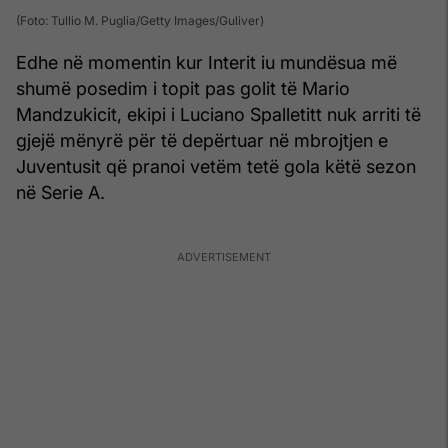
(Foto: Tullio M. Puglia/Getty Images/Guliver)
Edhe në momentin kur Interit iu mundësua më
shumë posedim i topit pas golit të Mario
Mandzukicit, ekipi i Luciano Spalletitt nuk arriti të
gjejë mënyrë për të depërtuar në mbrojtjen e
Juventusit që pranoi vetëm tetë gola këtë sezon
në Serie A.