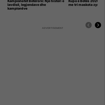
Kampionatet Botërore: Një histori e
Kupa e Botës 2026 për
lavdisë, legjendave dhe
me tri maskota zyrtar
kampionëve