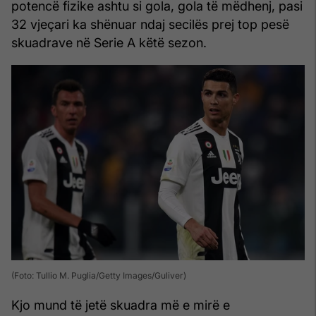
potencë fizike ashtu si gola, gola të mëdhenj, pasi
32 vjeçari ka shënuar ndaj secilës prej top pesë
skuadrave në Serie A këtë sezon.
(Foto: Tullio M. Puglia/Getty Images/Guliver)
Kjo mund të jetë skuadra më e mirë e