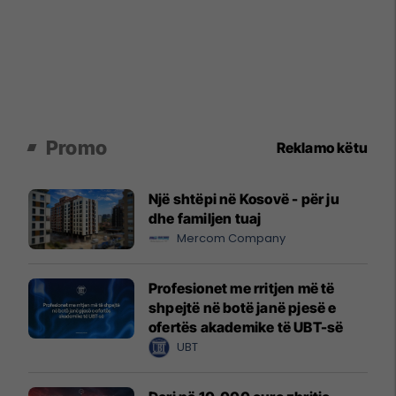
Promo
Reklamo këtu
Një shtëpi në Kosovë - për ju
dhe familjen tuaj
Mercom Company
Profesionet me rritjen më të
shpejtë në botë janë pjesë e
ofertës akademike të UBT-së
UBT