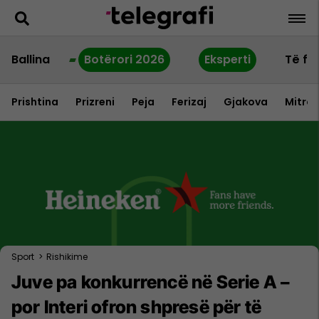
Ballina
Botërori 2026
Eksperti
Të fu
Prishtina
Prizreni
Peja
Ferizaj
Gjakova
Mitrov
Sport
>
Rishikime
Juve pa konkurrencë në Serie A –
por Interi ofron shpresë për të