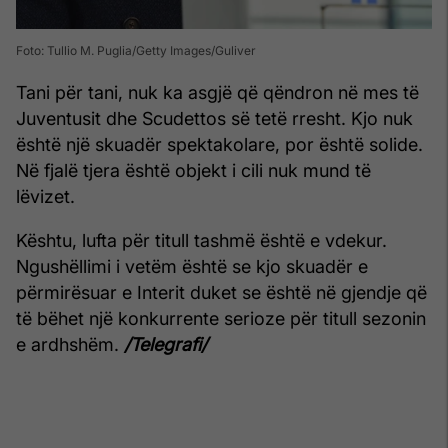
Foto: Tullio M. Puglia/Getty Images/Guliver
Tani për tani, nuk ka asgjë që qëndron në mes të
Juventusit dhe Scudettos së tetë rresht. Kjo nuk
është një skuadër spektakolare, por është solide.
Në fjalë tjera është objekt i cili nuk mund të
lëvizet.
Kështu, lufta për titull tashmë është e vdekur.
Ngushëllimi i vetëm është se kjo skuadër e
përmirësuar e Interit duket se është në gjendje që
të bëhet një konkurrente serioze për titull sezonin
e ardhshëm.
/Telegrafi/