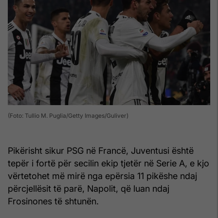
(Foto: Tullio M. Puglia/Getty Images/Guliver)
Pikërisht sikur PSG në Francë, Juventusi është
tepër i fortë për secilin ekip tjetër në Serie A, e kjo
vërtetohet më mirë nga epërsia 11 pikëshe ndaj
përcjellësit të parë, Napolit, që luan ndaj
Frosinones të shtunën.