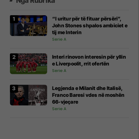
Nga Rubrika
“I uritur për të fituar përsëri”,
John Stones shpalos ambiciet e
tij me Interin
Serie A
Interi rinovon interesin për yllin
e Liverpoolit, rrit ofertën
Serie A
Legjenda e Milanit dhe Italisë,
Franco Baresi vdes në moshën
66-vjeçare
Serie A