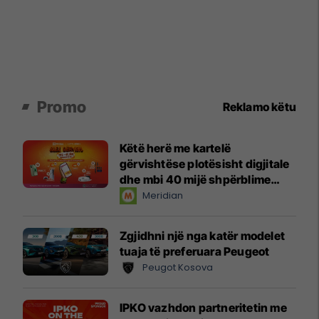
Promo
Reklamo këtu
Këtë herë me kartelë
gërvishtëse plotësisht digjitale
dhe mbi 40 mijë shpërblime
instant!
Meridian
Zgjidhni një nga katër modelet
tuaja të preferuara Peugeot
Peugot Kosova
IPKO vazhdon partneritetin me