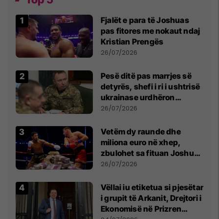
Fjalët e para të Joshuas
pas fitores me nokaut ndaj
Kristian Prengës
26/07/2026
Pesë ditë pas marrjes së
detyrës, shefi i ri i ushtrisë
ukrainase urdhëron
kontroll të madh
26/07/2026
Vetëm dy raunde dhe
miliona euro në xhep,
zbulohet sa fituan Joshua
e Prenga
26/07/2026
Vëllai iu etiketua si pjesëtar
i grupit të Arkanit, Drejtori i
Ekonomisë në Prizren