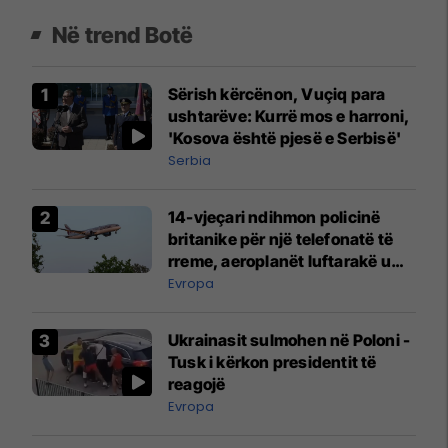
Në trend Botë
Sërish kërcënon, Vuçiq para
ushtarëve: Kurrë mos e harroni,
'Kosova është pjesë e Serbisë'
Serbia
14-vjeçari ndihmon policinë
britanike për një telefonatë të
rreme, aeroplanët luftarakë u
ngritën në ajër për të
Evropa
interceptuar fluturaken e Qatar
Airways që po shkonte drejt
Ukrainasit sulmohen në Poloni -
Mançesterit
Tusk i kërkon presidentit të
reagojë
Evropa