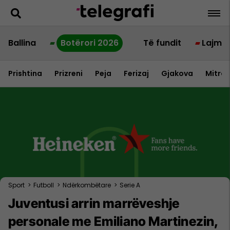
Ballina
Botërori 2026
Të fundit
Lajme
Prishtina
Prizreni
Peja
Ferizaj
Gjakova
Mitrov
Sport
>
Futboll
>
Ndërkombëtare
>
Serie A
Juventusi arrin marrëveshje
personale me Emiliano Martinezin,