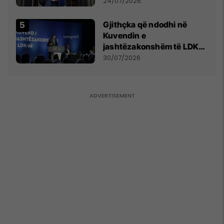
mohon pretendimet
24/07/2026
Gjithçka që ndodhi në
Kuvendin e
jashtëzakonshëm të LDK-
së
30/07/2026