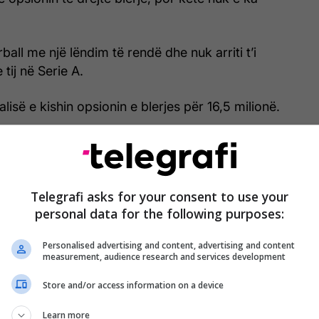
all me një lëndim të rendë dhe nuk arriti t’i
 tij në Serie A.
lisë e kishin opsionin e blerjes për 16,5 milionë.
Telegrafi asks for your consent to use your
personal data for the following purposes:
Personalised advertising and content, advertising and content
measurement, audience research and services development
Store and/or access information on a device
Learn more