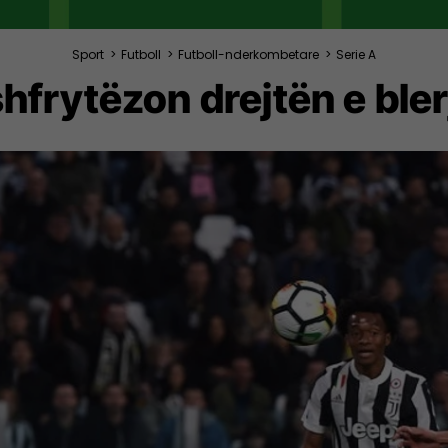
Sport
>
Futboll
>
Futboll-nderkombetare
>
Serie A
hfrytëzon drejtën e bl