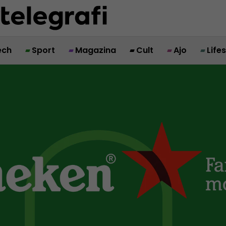
ech
Sport
Magazina
Cult
Ajo
Life