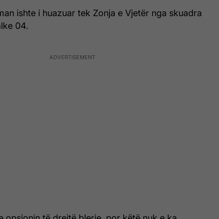
man ishte i huazuar tek Zonja e Vjetër nga skuadra
lke 04.
 opsionin të drejtë blerje, por këtë nuk e ka