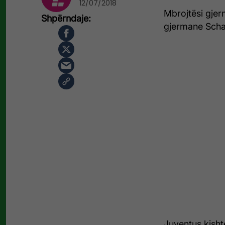
12/07/2018
Mbrojtësi gjer
gjermane Scha
Juventus kishte