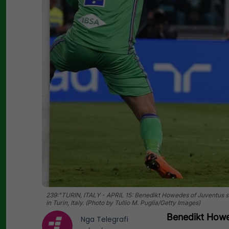
239:"TURIN, ITALY - APRIL 15: Benedikt Howedes of Juventus sc
in Turin, Italy. (Photo by Tullio M. Puglia/Getty Images)
Benedikt Howed
Nga
Telegrafi