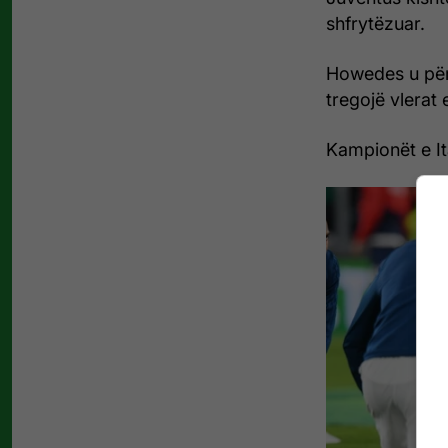
shfrytëzuar.
Howedes u përb
tregojë vlerat e
Kampionët e Ita