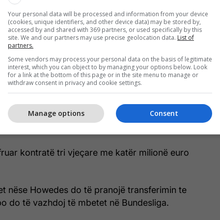
Your personal data will be processed and information from your device
(cookies, unique identifiers, and other device data) may be stored by,
accessed by and shared with 369 partners, or used specifically by this
site. We and our partners may use precise geolocation data.
List of
partners.
etty Images)
Some vendors may process your personal data on the basis of legitimate
interest, which you can object to by managing your options below. Look
for a link at the bottom of this page or in the site menu to manage or
 është rikthyer tek skuadra e tij Schalke 04.
withdraw consent in privacy and cookie settings.
dhe qëndrimi në Schalke është në pikëpyetje.
Manage options
Consent
rë një ofertë nga kampionët e Turqisë, Galatasaray.
fruar kontratë tri vjeçare me katër milionë euro
et nëse Howedes do të pranojë transferimin te
o do të vazhdoj të mbetet në Bundesliga.