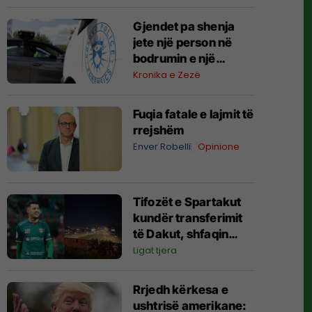
Gjendet pa shenja
jete një person në
bodrumin e një
ndërtese në Pejë,
Kronika e Zezë
rasti po hetohet
Fuqia fatale e lajmit të
rrejshëm
Enver Robelli
Opinione
Tifozët e Spartakut
kundër transferimit
të Dakut, shfaqin
pankartë fyese:
Ligat tjera
Fundërrina shqiptare
jashtë!
Rrjedh kërkesa e
ushtrisë amerikane: