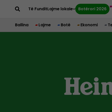
Të Fundit
Lajme lokale
Botërori 2026
Ballina
Lajme
Botë
Ekonomi
T