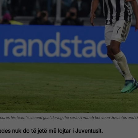
ores his team's second goal during the serie A match between Juventus and UC
es nuk do të jetë më lojtar i Juventusit.