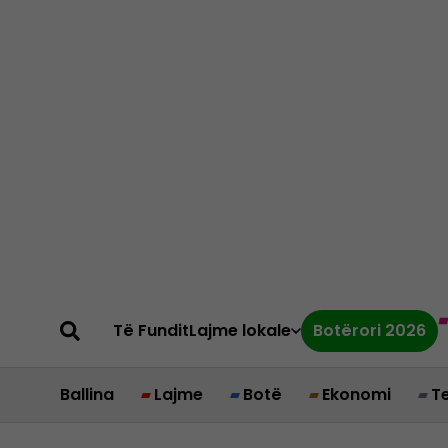
Të Fundit
Lajme lokale
Botërori 2026
Ballina
Lajme
Botë
Ekonomi
T