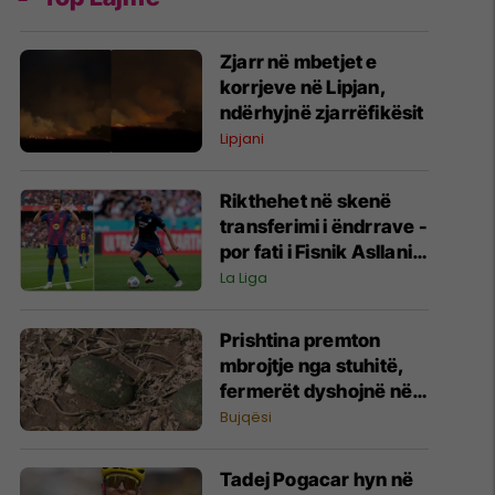
Zjarr në mbetjet e
korrjeve në Lipjan,
ndërhyjnë zjarrëfikësit
Lipjani
Rikthehet në skenë
transferimi i ëndrrave -
por fati i Fisnik Asllanit
vazhdon të varet nga
La Liga
Ferran Torres
Prishtina premton
mbrojtje nga stuhitë,
fermerët dyshojnë në
mbrojtjen nga breshëri
Bujqësi
Tadej Pogacar hyn në