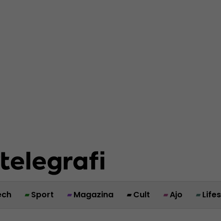
ech
Sport
Magazina
Cult
Ajo
Life