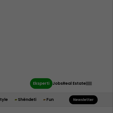
Eksperti
Jobs
Real Estate
style
Shëndeti
Fun
Newsletter