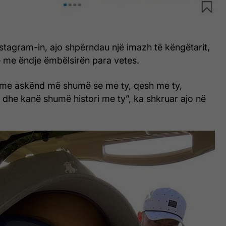
stagram-in, ajo shpërndau një imazh të këngëtarit,
e me ëndje ëmbëlsirën para vetes.
me askënd më shumë se me ty, qesh me ty,
dhe kanë shumë histori me ty”, ka shkruar ajo në