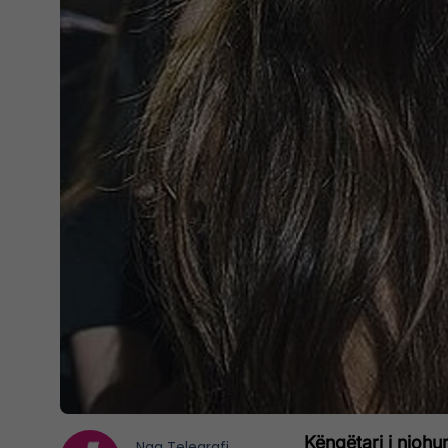
Këngëtari i njohur
Nga
Telegrafi