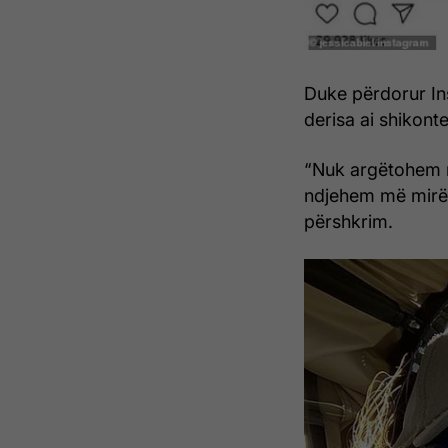
Duke përdorur In
derisa ai shikont
“Nuk argëtohem 
ndjehem më mirë 
përshkrim.