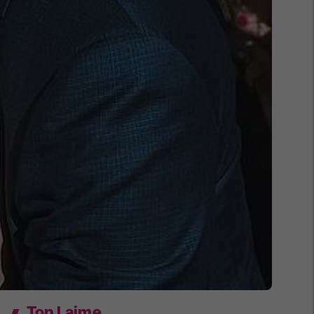
Top Lajme