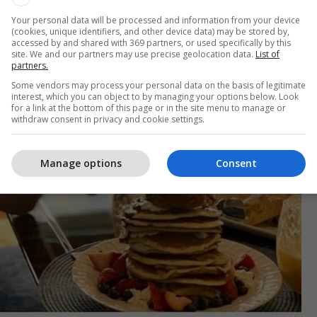
Your personal data will be processed and information from your device
(cookies, unique identifiers, and other device data) may be stored by,
accessed by and shared with 369 partners, or used specifically by this
site. We and our partners may use precise geolocation data.
List of
partners.
Some vendors may process your personal data on the basis of legitimate
interest, which you can object to by managing your options below. Look
for a link at the bottom of this page or in the site menu to manage or
withdraw consent in privacy and cookie settings.
Manage options
Consent