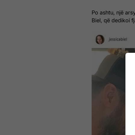
Po ashtu, një arsy
Biel, që dedikoi f