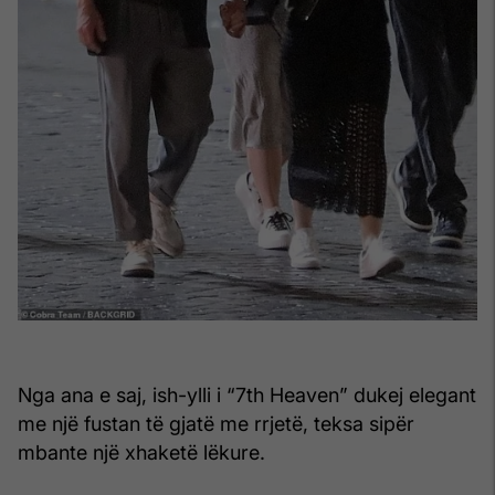
Nga ana e saj, ish-ylli i “7th Heaven” dukej elegant
me një fustan të gjatë me rrjetë, teksa sipër
mbante një xhaketë lëkure.