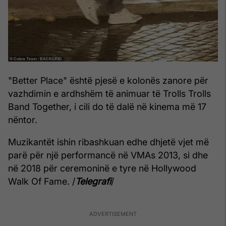
"Better Place" është pjesë e kolonës zanore për
vazhdimin e ardhshëm të animuar të Trolls Trolls
Band Together, i cili do të dalë në kinema më 17
nëntor.
Muzikantët ishin ribashkuan edhe dhjetë vjet më
parë për një performancë në VMAs 2013, si dhe
në 2018 për ceremoninë e tyre në Hollywood
Walk Of Fame. /
Telegrafi
/