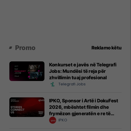
Promo
Reklamo këtu
Konkurset e javës në Telegrafi
Jobs: Mundësi të reja për
zhvillimin tuaj profesional
Telegrafi Jobs
IPKO, Sponsor i Artë i DokuFest
2026, mbështet filmin dhe
frymëzon gjeneratën e re të
krijuesve
IPKO