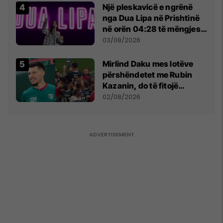
Një pleskavicë e ngrënë
nga Dua Lipa në Prishtinë
në orën 04:28 të mëngjesit
- dhe bota digjitale serbe
03/08/2026
shpall gjendjen e luftës
Mirlind Daku mes lotëve
përshëndetet me Rubin
Kazanin, do të fitojë
miliona te Spartak Moska
02/08/2026