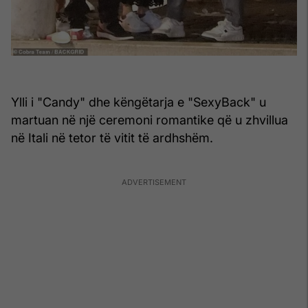
Ylli i "Candy" dhe këngëtarja e "SexyBack" u
martuan në një ceremoni romantike që u zhvillua
në Itali në tetor të vitit të ardhshëm.