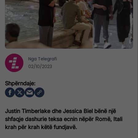
Nga
Telegrafi
02/10/2023
Justin Timberlake dhe Jessica Biel bënë një
shfaqje dashurie teksa ecnin nëpër Romë, Itali
krah për krah këtë fundjavë.