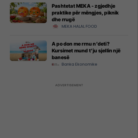
Pashtetat MEKA - zgjedhje
praktike për mëngjes, piknik
dhe rrugë
MEKA HALAL FOOD
A po don me rrnu n’deti?
Kursimet mund t’ju sjellin një
banesë
Banka Ekonomike