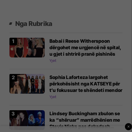
Nga Rubrika
Babai i Reese Witherspoon
dërgohet me urgjencë në spital,
u gjet i shtrirë pranë pishinës
Yjet
Sophia Laforteza largohet
përkohësisht nga KATSEYE për
t’u fokusuar te shëndeti mendor
Yjet
Lindsey Buckingham zbulon se
ka “shëruar” marrëdhënien me
Stevie Nicks pas dekadash
×