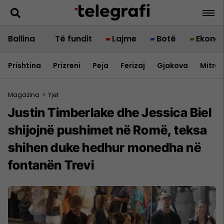
Ballina
Të fundit
Lajme
Botë
Ekono
Prishtina
Prizreni
Peja
Ferizaj
Gjakova
Mitrov
Magazina
>
Yjet
Justin Timberlake dhe Jessica Biel
shijojnë pushimet në Romë, teksa
shihen duke hedhur monedha në
fontanën Trevi