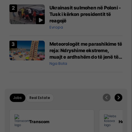
Ukrainasit sulmohen në Poloni -
Tusk i kërkon presidentit të
reagojë
Evropa
Meteorologët me parashikime të
reja: Ndryshime ekstreme,
muajt e ardhshëm do të jenë të
pazakontë
Nga Bota
Jobs
Real Estate
Transcom
Hebs 