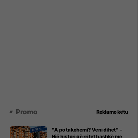
Promo
Reklamo këtu
"A po takohemi? Veni dihet" –
Një histori që rritet bashkë me