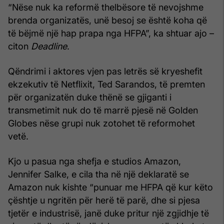
“Nëse nuk ka reformë thelbësore të nevojshme
brenda organizatës, unë besoj se është koha që
të bëjmë një hap prapa nga HFPA”, ka shtuar ajo –
citon
Deadline
.
Qëndrimi i aktores vjen pas letrës së kryeshefit
ekzekutiv të Netflixit, Ted Sarandos, të premten
për organizatën duke thënë se gjiganti i
transmetimit nuk do të marrë pjesë në Golden
Globes nëse grupi nuk zotohet të reformohet
vetë.
Kjo u pasua nga shefja e studios Amazon,
Jennifer Salke, e cila tha në një deklaratë se
Amazon nuk kishte “punuar me HFPA që kur këto
çështje u ngritën për herë të parë, dhe si pjesa
tjetër e industrisë, janë duke pritur një zgjidhje të