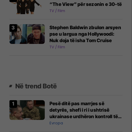
“The View” për sezonin e 30-të
TV / Film
Stephen Baldwin zbulon arsyen
pse u largua nga Hollywoodi:
Nuk doja të isha Tom Cruise
TV / Film
Në trend Botë
Pesë ditë pas marrjes së
detyrës, shefi i ri i ushtrisë
ukrainase urdhëron kontroll të
madh
Evropa