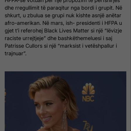
HFPA-së votuan për një propozim të përfshirjes
dhe rregullimit të paraqitur nga bordi i grupit. Në
shkurt, u zbulua se grupi nuk kishte asnjë anëtar
afro-amerikan. Në mars, ish- presidenti i HFPA u
gjet t’i referohej Black Lives Matter si një “lëvizje
raciste urrejtjeje” dhe bashkëthemeluesi i saj
Patrisse Cullors si një “marksist i vetëshpallur i
trajnuar”.