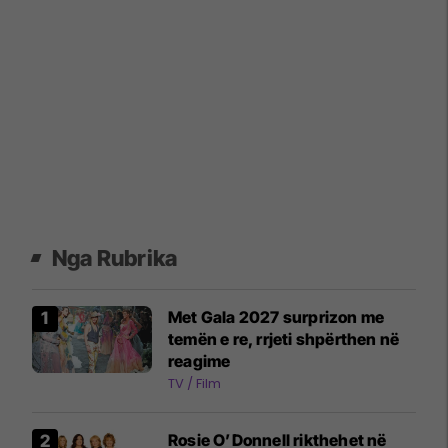
Nga Rubrika
Met Gala 2027 surprizon me
temën e re, rrjeti shpërthen në
reagime
TV / Film
Rosie O’Donnell rikthehet në