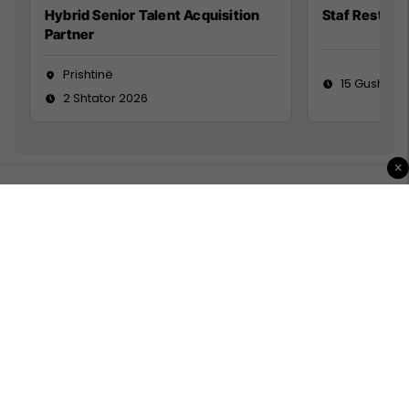
Hybrid Senior Talent Acquisition
Staf Restora
Partner
Prishtinë
15 Gusht 20
2 Shtator 2026
×