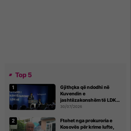
Top 5
Gjithçka që ndodhi në
Kuvendin e
jashtëzakonshëm të LDK-
së
30/07/2026
Ftohet nga prokuroria e
Kosovës për krime lufte,