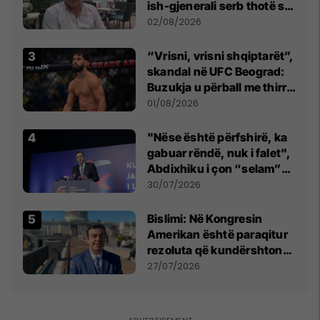
ish-gjenerali serb thotë se
dikush e tradhtoi në
02/08/2026
Beograd
“Vrisni, vrisni shqiptarët”,
skandal në UFC Beograd:
Buzukja u përball me thirrje
anti-shqiptare nga
01/08/2026
tribunat
"Nëse është përfshirë, ka
gabuar rëndë, nuk i falet",
Abdixhiku i çon “selam”
Përparim Ramës
30/07/2026
Bislimi: Në Kongresin
Amerikan është paraqitur
rezoluta që kundërshton
mbajtjen e Asamblesë
27/07/2026
Parlamentare të OSBE-së
në Beograd