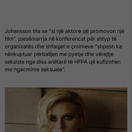
Johansson tha se “si një aktore që promovon një
film”, pjesëmarrja në konferencat për shtyp të
organizatës dhe shfaqjet e çmimeve “shpesh ka
nënkuptuar përballjen me pyetje dhe vërejtje
seksiste nga disa anëtarë të HFPA që kufizohen
me ngacmime seksuale”.