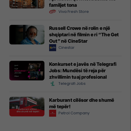
familjet tona
Viva Fresh Store
Russell Crowe në rolin e një
shqiptari në filmin e ri “The Get
Out” në CineStar
Cinestar
Konkurset e javës në Telegrafi
Jobs: Mundësi të reja për
zhvillimin tuaj profesional
Telegrafi Jobs
Karburant cilësor dhe shumë
më tepër!
Petrol Company