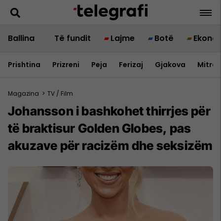
Ballina
Të fundit
Lajme
Botë
Ekono
Prishtina
Prizreni
Peja
Ferizaj
Gjakova
Mitrov
Magazina
>
TV / Film
Johansson i bashkohet thirrjes për
të braktisur Golden Globes, pas
akuzave për racizëm dhe seksizëm