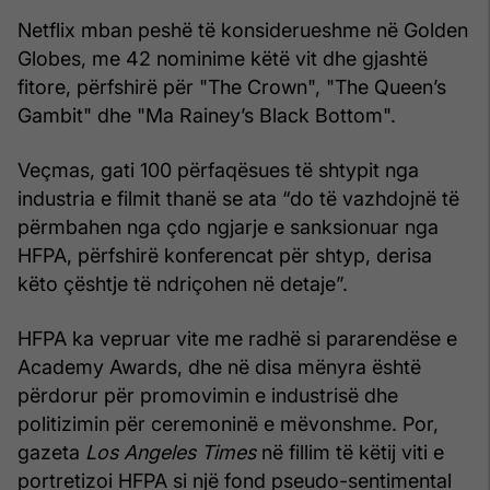
Netflix mban peshë të konsiderueshme në Golden
Globes, me 42 nominime këtë vit dhe gjashtë
fitore, përfshirë për "The Crown", "The Queen’s
Gambit" dhe "Ma Rainey’s Black Bottom".
Veçmas, gati 100 përfaqësues të shtypit nga
industria e filmit thanë se ata “do të vazhdojnë të
përmbahen nga çdo ngjarje e sanksionuar nga
HFPA, përfshirë konferencat për shtyp, derisa
këto çështje të ndriçohen në detaje”.
HFPA ka vepruar vite me radhë si pararendëse e
Academy Awards, dhe në disa mënyra është
përdorur për promovimin e industrisë dhe
politizimin për ceremoninë e mëvonshme. Por,
gazeta
Los Angeles Times
në fillim të këtij viti e
portretizoi HFPA si një fond pseudo-sentimental