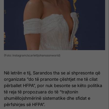
(Foto: Instagram/scarlettjohanssonworld)
Në letrën e tij, Sarandos tha se ai shpresonte që
organizata “do të pranonte çështjet me të cilat
përballet HFPA”, por nuk besonte se këto politika
të reja të propozuara do të “trajtonin
shumëllojshmërinë sistematike dhe sfidat e
përfshirjes së HFPA”.