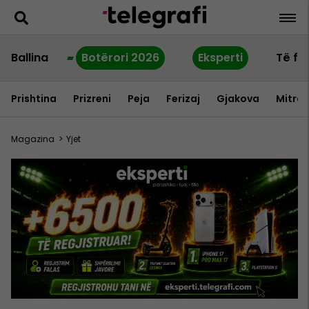
Ballina
Botërori 2026
Eksperti
Të fu
Prishtina
Prizreni
Peja
Ferizaj
Gjakova
Mitrov
Magazina
>
Yjet