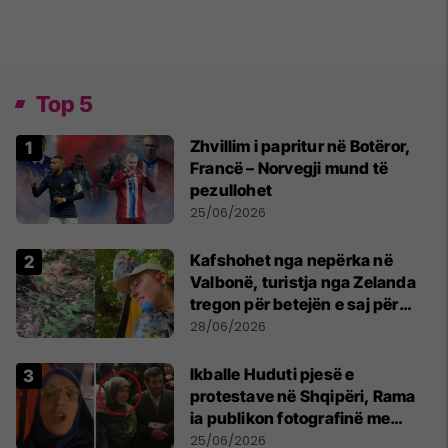
Top 5
Zhvillim i papritur në Botëror,
Francë – Norvegji mund të
pezullohet
25/06/2026
Kafshohet nga nepërka në
Valbonë, turistja nga Zelanda
tregon për betejën e saj për
mbijetesë
28/06/2026
Ikballe Huduti pjesë e
protestave në Shqipëri, Rama
ia publikon fotografinë me
Ahmadinejadin e Iranit
25/06/2026