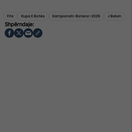
Fifa
Kupa E Botës
Kampionati-Boteror-2026
J Balvin