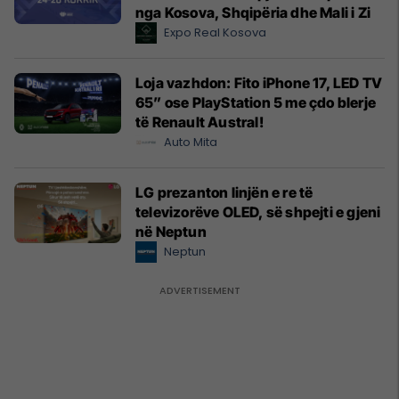
nga Kosova, Shqipëria dhe Mali i Zi
Expo Real Kosova
Loja vazhdon: Fito iPhone 17, LED TV
65” ose PlayStation 5 me çdo blerje
të Renault Austral!
Auto Mita
LG prezanton linjën e re të
televizorëve OLED, së shpejti e gjeni
në Neptun
Neptun