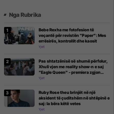
Nga Rubrika
Bebe Rexha me fotofesion të
veçantë për revistën "Paper": Mes
errësirës, kontrollit dhe kaosit
Yjet
Pas shtatzënisë së shumë përfolur,
Xhuli vjen me reality show-n e saj
"Eagle Queen" - premiera zgjon
interes të madh
Yjet
Ruby Rose theu brinjët në një
aksident të çuditshëm në shtëpinë e
saj: Ia bëra këtë vetes
Yjet