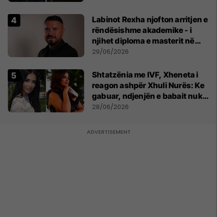
Labinot Rexha njofton arritjen e
rëndësishme akademike - i
njihet diploma e masterit në
Psikologji në Zvicër
29/06/2026
Shtatzënia me IVF, Xheneta i
reagon ashpër Xhuli Nurës: Ke
gabuar, ndjenjën e babait nuk
mund t'ia plotësosh kurrë
28/06/2026