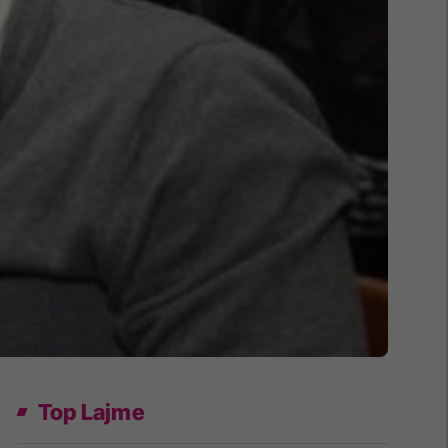
Top Lajme