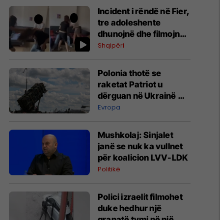
Incident i rëndë në Fier,
tre adoleshente
dhunojnë dhe filmojnë
një bashkëmoshatare,
Shqipëri
policia nis hetimet
Polonia thotë se
raketat Patriot u
dërguan në Ukrainë me
kërkesë të NATO-s dhe
Evropa
ushtrisë amerikane
Mushkolaj: Sinjalet
janë se nuk ka vullnet
për koalicion LVV-LDK
Politikë
Polici izraelit filmohet
duke hedhur një
granatë tymi në një