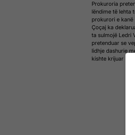
Prokuroria prete
lëndime të lehta 
prokurori e kanë
Çoçaj ka deklaru
ta sulmojë Ledri 
pretenduar se vep
lidhje dashurie m
kishte krijuar një