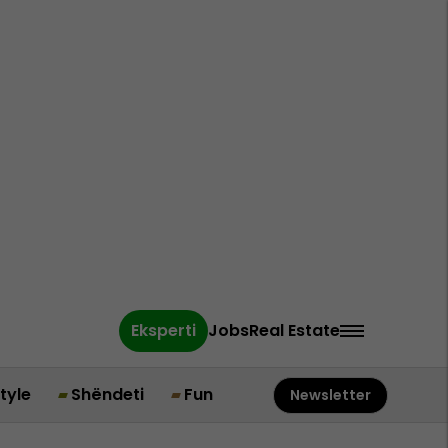
Eksperti
Jobs
Real Estate
style
Shëndeti
Fun
Newsletter