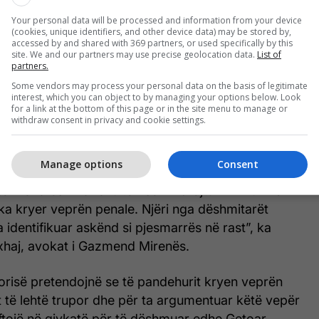
Your personal data will be processed and information from your device
(cookies, unique identifiers, and other device data) may be stored by,
accessed by and shared with 369 partners, or used specifically by this
site. We and our partners may use precise geolocation data.
List of
partners.
Some vendors may process your personal data on the basis of legitimate
interest, which you can object to by managing your options below. Look
ët e kësaj çështje ka konfirmuar për KALLXO.com
for a link at the bottom of this page or in the site menu to manage or
ë orën 9 do të mbahet seanca gjyqësore e këtij
withdraw consent in privacy and cookie settings.
Manage options
Consent
emi parë aktakuzën por nga ajo që e kemi kuptu
të mëherëshme rezulton se i mbrojturi im nuk ka
ka kryer veprën penale. Njëri nga dëshmitarët
 identifikuar askënd si pjesmarrës në rast”, ka
haj, avokat i Gazmend Mirenës.
orisë pretendojnë se të pandehurit kryen veprën
t të lehtë trupor dhe për ta argumentuar këtë vepër
 ftojë në gjykatë për të dëshmuar edhe Getoar