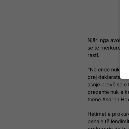
Njëri nga avokat
se të mërkurën n
rasti.
“Ne ende nuk e k
prej deklaratave 
asnjë provë se e 
prezentë nuk e ka
thënë Asdren Hox
Hetimet e prokur
penale të lëndimi
prokuroria do ta