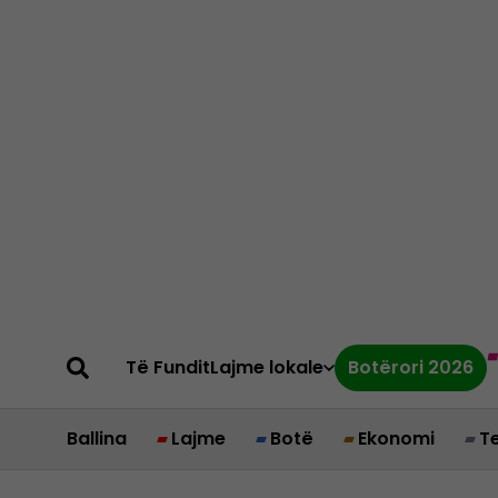
Të Fundit
Lajme lokale
Botërori 2026
Ballina
Lajme
Botë
Ekonomi
T