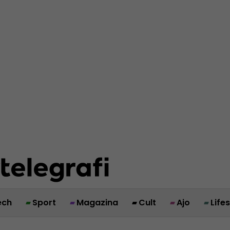
ech
Sport
Magazina
Cult
Ajo
Life