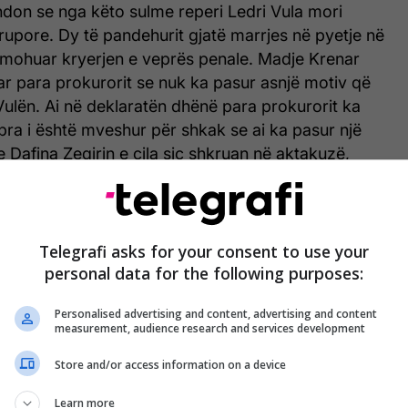
ndon se nga këto sulme reperi Ledri Vula mori
trupore. Dy të pandehurit gjatë marrjes në pyetje në
 mohuar kryerjen e veprës penale. Madje Krenar
ar para prokurorit se nuk ka pasur asnjë motiv që
Vulën. Ai në deklaratën dhënë para prokurorit ka
ra i është mveshur për shkak se ai ka pasur një
e Dafina Zeqirin e cila siç shkruan në aktakuzë,
 lidhje të re me Ledri Vulën.
Telegrafi asks for your consent to use your
personal data for the following purposes:
Personalised advertising and content, advertising and content
measurement, audience research and services development
Store and/or access information on a device
Learn more