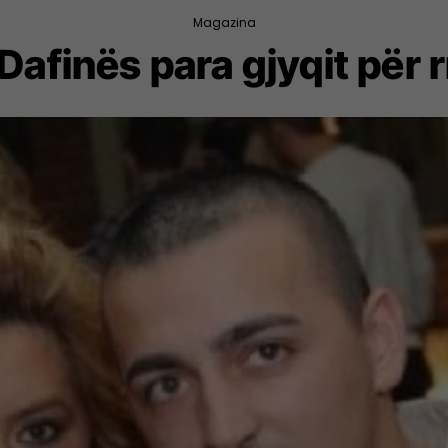
Magazina
i Dafinës para gjyqit për 