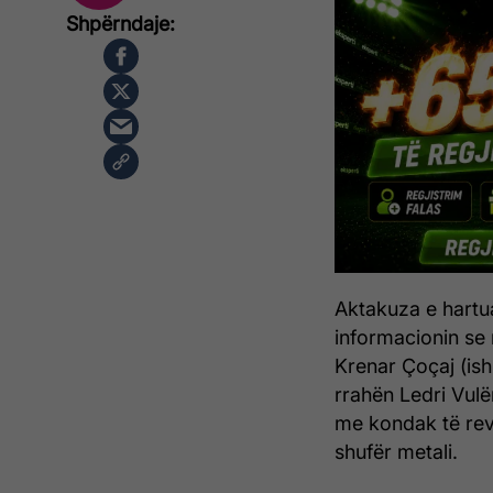
Aktakuza e hartu
informacionin se
Krenar Çoçaj (ish
rrahën Ledri Vulë
me kondak të rev
shufër metali.