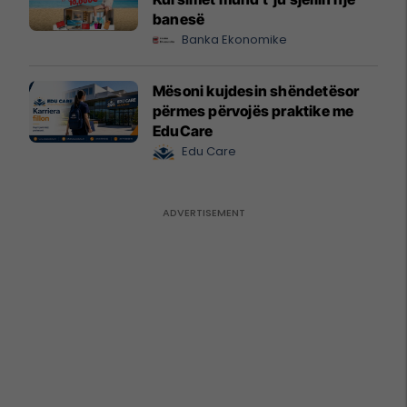
banesë
Banka Ekonomike
Mësoni kujdesin shëndetësor
përmes përvojës praktike me
EduCare
Edu Care