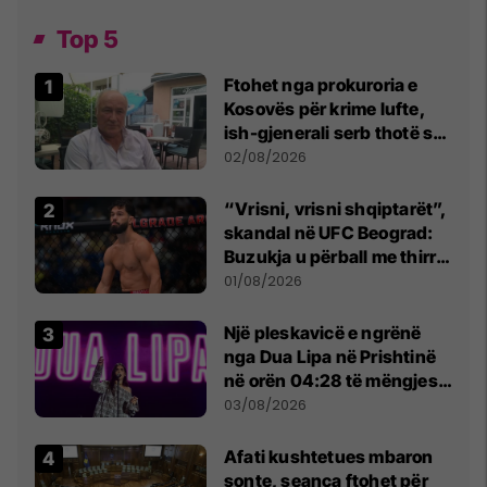
Top 5
Ftohet nga prokuroria e
Kosovës për krime lufte,
ish-gjenerali serb thotë se
dikush e tradhtoi në
02/08/2026
Beograd
“Vrisni, vrisni shqiptarët”,
skandal në UFC Beograd:
Buzukja u përball me thirrje
anti-shqiptare nga
01/08/2026
tribunat
Një pleskavicë e ngrënë
nga Dua Lipa në Prishtinë
në orën 04:28 të mëngjesit
- dhe bota digjitale serbe
03/08/2026
shpall gjendjen e luftës
Afati kushtetues mbaron
sonte, seanca ftohet për