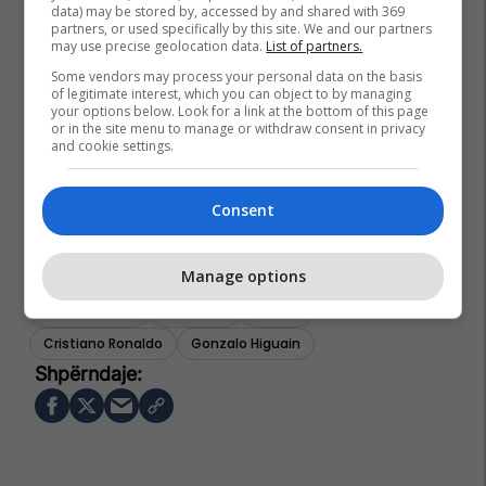
data) may be stored by, accessed by and shared with 369
partners, or used specifically by this site. We and our partners
may use precise geolocation data.
List of partners.
Some vendors may process your personal data on the basis
of legitimate interest, which you can object to by managing
your options below. Look for a link at the bottom of this page
or in the site menu to manage or withdraw consent in privacy
and cookie settings.
Consent
Manage options
Marco Tardelli
Juventus
Serie A
Cristiano Ronaldo
Gonzalo Higuain