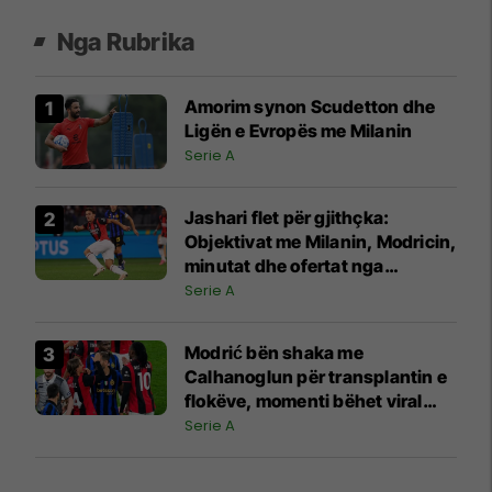
Nga Rubrika
Amorim synon Scudetton dhe
Ligën e Evropës me Milanin
Serie A
Jashari flet për gjithçka:
Objektivat me Milanin, Modricin,
minutat dhe ofertat nga
Juventusi e Atalanta
Serie A
Modrić bën shaka me
Calhanoglun për transplantin e
flokëve, momenti bëhet viral
pas derbit
Serie A