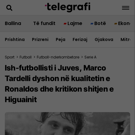
Ballina
Të fundit
Lajme
Botë
Ekono
Prishtina
Prizreni
Peja
Ferizaj
Gjakova
Mitrov
Sport
>
Futboll
>
Futboll-nderkombetare
>
Serie A
Ish-futbollisti i Juves, Marco
Tardelli dyshon në kualitetin e
Ronaldos dhe kritikon shitjen e
Higuainit