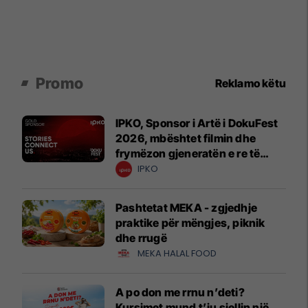
Promo
Reklamo këtu
IPKO, Sponsor i Artë i DokuFest
2026, mbështet filmin dhe
frymëzon gjeneratën e re të
krijuesve
IPKO
Pashtetat MEKA - zgjedhje
praktike për mëngjes, piknik
dhe rrugë
MEKA HALAL FOOD
A po don me rrnu n’deti?
Kursimet mund t’ju sjellin një