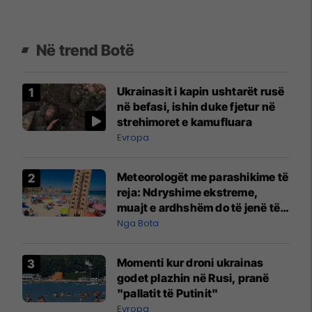
Në trend Botë
Ukrainasit i kapin ushtarët rusë
në befasi, ishin duke fjetur në
strehimoret e kamufluara
Evropa
Meteorologët me parashikime të
reja: Ndryshime ekstreme,
muajt e ardhshëm do të jenë të
pazakontë
Nga Bota
Momenti kur droni ukrainas
godet plazhin në Rusi, pranë
"pallatit të Putinit"
Evropa