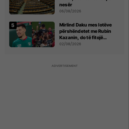
nesër
06/08/2026
Mirlind Daku mes lotëve
përshëndetet me Rubin
Kazanin, do të fitojë
miliona te Spartak Moska
02/08/2026