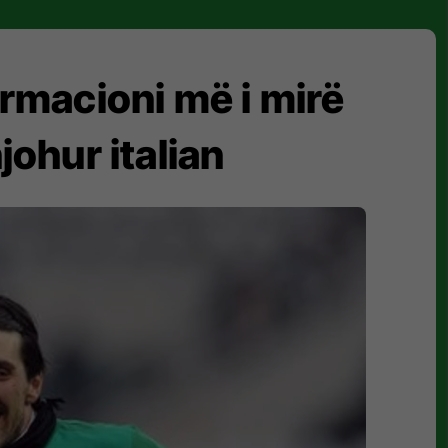
rmacioni më i mirë
johur italian