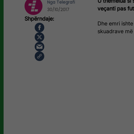
U themelua si s
Nga
Telegrafi
veçanti pas futb
30/10/2017
Dhe emri ishte 
skuadrave më t