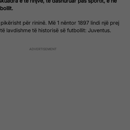
kuadra e të rinjve, të dashuruar pas sportit, e në
ollit.
pikërisht për rininë. Më 1 nëntor 1897 lindi një prej
ë lavdishme të historisë së futbollit: Juventus.