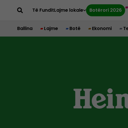
Të Fundit
Lajme lokale
Botërori 2026
Ballina
Lajme
Botë
Ekonomi
T