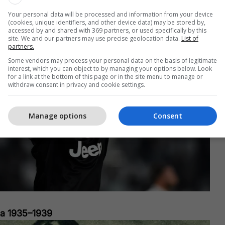
Your personal data will be processed and information from your device
(cookies, unique identifiers, and other device data) may be stored by,
accessed by and shared with 369 partners, or used specifically by this
site. We and our partners may use precise geolocation data.
List of
partners.
Some vendors may process your personal data on the basis of legitimate
interest, which you can object to by managing your options below. Look
for a link at the bottom of this page or in the site menu to manage or
withdraw consent in privacy and cookie settings.
Manage options
Consent
ta 1935–1939