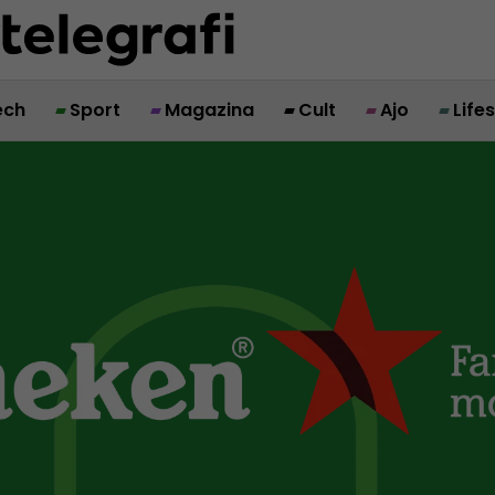
ech
Sport
Magazina
Cult
Ajo
Life