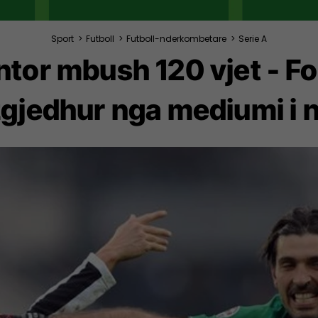
Sport
>
Futboll
>
Futboll-nderkombetare
>
Serie A
ntor mbush 120 vjet - Fo
 zgjedhur nga mediumi i n