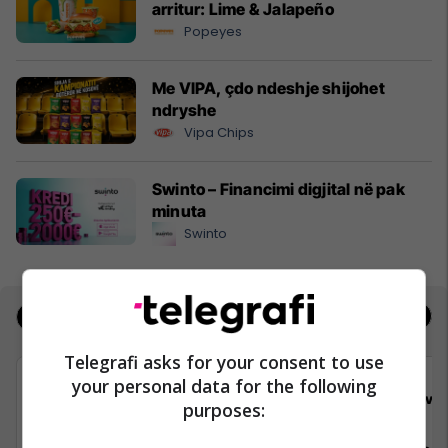
arritur: Lime & Jalapeño
Popeyes
Me VIPA, çdo ndeshje shijohet
ndryshe
Vipa Chips
Swinto – Financimi digjital në pak
minuta
Swinto
Jobs
Real Estate
Telegrafi asks for your consent to use
your personal data for the following
Viva Fresh Store
Viva 
purposes: