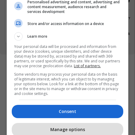
Sektorist/e
Arkatar/e
Personalised advertising and content, advertising and
content measurement, audience research and
services development
Logjistikë
Shërbime 
Store and/or access information on a device
Suharekë
Viti
17 Korrik 2026
17 Korrik 
Learn more
Your personal data will be processed and information from
your device (cookies, unique identifiers, and other device
data) may be stored by, accessed by and shared with 369
partners, or used specifically by this site. We and our partners
may use precise geolocation data.
List of partners.
Some vendors may process your personal data on the basis
of legitimate interest, which you can object to by managing
your options below. Look for a link at the bottom of this page
or in the site menu to manage or withdraw consent in privacy
and cookie settings.
Consent
Manage options