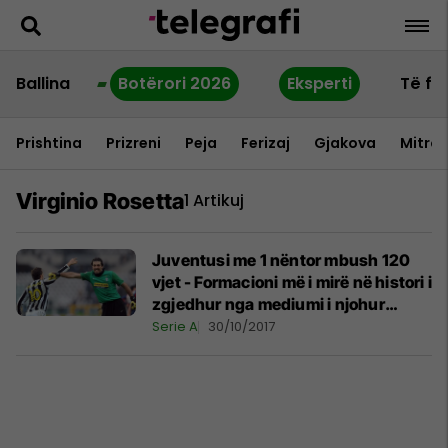
Ballina
Botërori 2026
Eksperti
Të fu
Prishtina
Prizreni
Peja
Ferizaj
Gjakova
Mitrov
Virginio Rosetta
1 Artikuj
Juventusi me 1 nëntor mbush 120
vjet - Formacioni më i mirë në histori i
zgjedhur nga mediumi i njohur
italian
Serie A
30/10/2017