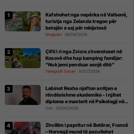
Kafshohet nga nepërka në Valbonë,
turistja nga Zelanda tregon për
betejën e saj për mbijetesë
Shqipëri
28/06/2026
Çifti i ri nga Zvicra zhvendoset në
Kosovë dhe hap kamping familjar:
"Nuk jemi penduar asnjë ditë"
Telegrafi Zvicer
01/07/2026
Labinot Rexha njofton arritjen e
rëndësishme akademike - i njihet
diploma e masterit në Psikologji në
Zvicër
Yjet
29/06/2026
Zhvillim i papritur në Botëror, Francë
– Norvegji mund të pezullohet