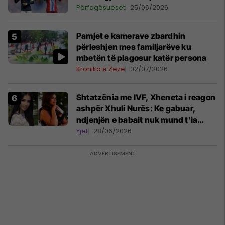
Përfaqësueset
25/06/2026
Pamjet e kamerave zbardhin
përleshjen mes familjarëve ku
mbetën të plagosur katër persona
Kronika e Zezë
02/07/2026
Shtatzënia me IVF, Xheneta i reagon
ashpër Xhuli Nurës: Ke gabuar,
ndjenjën e babait nuk mund t'ia
plotësosh kurrë
Yjet
28/06/2026