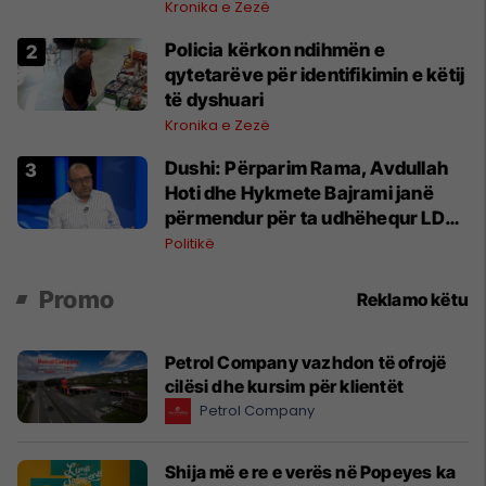
Kronika e Zezë
Policia kërkon ndihmën e
qytetarëve për identifikimin e këtij
të dyshuari
Kronika e Zezë
Dushi: Përparim Rama, Avdullah
Hoti dhe Hykmete Bajrami janë
përmendur për ta udhëhequr LDK-
në
Politikë
Promo
Reklamo këtu
Petrol Company vazhdon të ofrojë
cilësi dhe kursim për klientët
Petrol Company
Shija më e re e verës në Popeyes ka