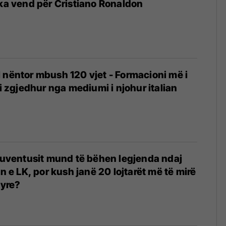
 ka vend për Cristiano Ronaldon
 nëntor mbush 120 vjet - Formacioni më i
 i zgjedhur nga mediumi i njohur italian
 Juventusit mund të bëhen legjenda ndaj
en e LK, por kush janë 20 lojtarët më të mirë
tyre?