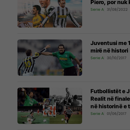
Piero, por nuk
Serie A
31/08/2022
Juventusi me 1
mirë në histori
Serie A
30/10/2017
Futbollistët e
Realit në final
në historinë e 
Serie A
01/06/2017