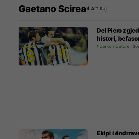
Gaetano Scirea
4 Artikuj
Del Piero zgjed
histori, befas
Ndërkombëtare
30
Ekipi i ëndrra