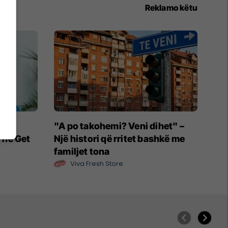
Reklamo këtu
një
"A po takohemi? Veni dihet" –
“The Get
Një histori që rritet bashkë me
familjet tona
Viva Fresh Store