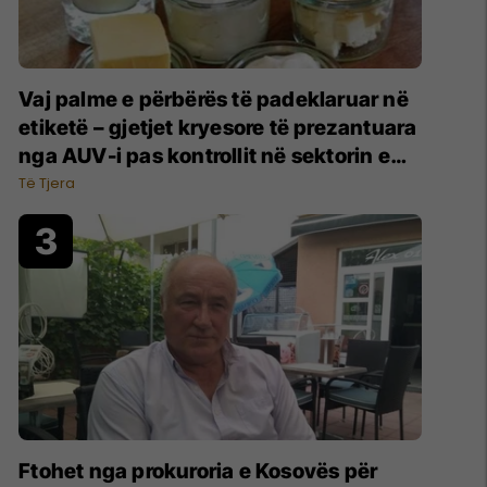
Vaj palme e përbërës të padeklaruar në
etiketë – gjetjet kryesore të prezantuara
nga AUV-i pas kontrollit në sektorin e
qumështit
Të Tjera
Ftohet nga prokuroria e Kosovës për