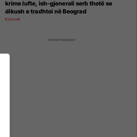
krime lufte, ish-gjenerali serb thotë se
dikush e tradhtoi në Beograd
Kosovë