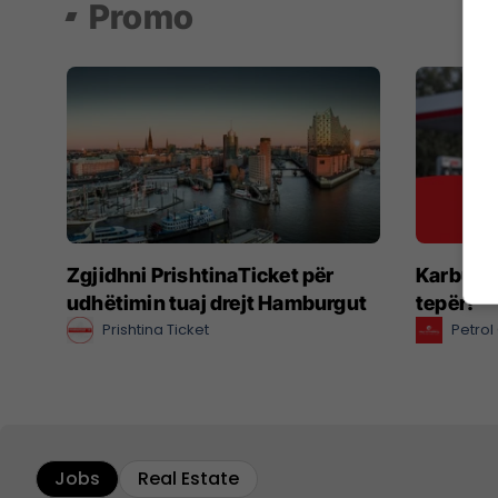
Promo
Zgjidhni PrishtinaTicket për
Karbura
udhëtimin tuaj drejt Hamburgut
tepër!
Prishtina Ticket
Petro
Jobs
Real Estate