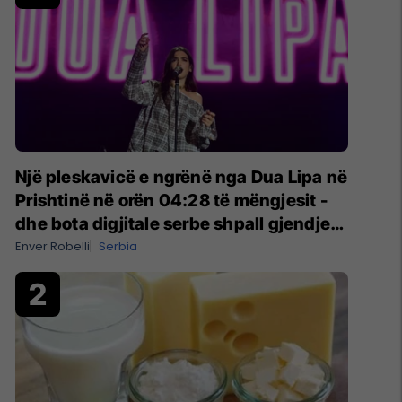
Një pleskavicë e ngrënë nga Dua Lipa në
Prishtinë në orën 04:28 të mëngjesit -
dhe bota digjitale serbe shpall gjendjen
e luftës
Enver Robelli
Serbia