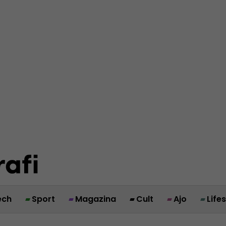
ech
Sport
Magazina
Cult
Ajo
Life