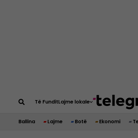
Të Fundit
Lajme lokale
Ballina
Lajme
Botë
Ekonomi
T