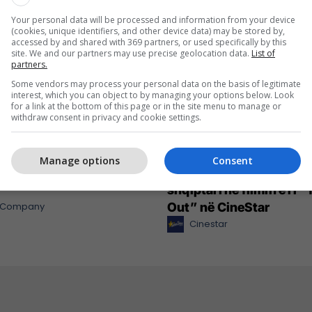
Your personal data will be processed and information from your device
(cookies, unique identifiers, and other device data) may be stored by,
accessed by and shared with 369 partners, or used specifically by this
site. We and our partners may use precise geolocation data.
List of
partners.
Some vendors may process your personal data on the basis of legitimate
interest, which you can object to by managing your options below. Look
for a link at the bottom of this page or in the site menu to manage or
withdraw consent in privacy and cookie settings.
Manage options
Consent
nt cilësor dhe shumë më
Russell Crowe në rolin e 
shqiptari në filmin e ri 
l Company
Out” në CineStar
Cinestar