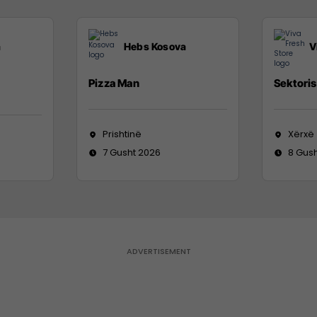
a
Hebs Kosova
V
Pizza Man
Sektoris
Prishtinë
Xërxë
7 Gusht 2026
8 Gus