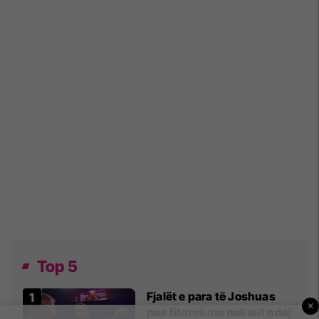
Top 5
Fjalët e para të Joshuas
×
pas fitores me nokaut ndaj