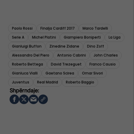
Paolo Rossi
Finalja Cardiff 2017
Marco Tardelli
Serie A
Michel Platini
Giampiero Boniperti
La Liga
Gianluigi Buffon
Zinedine Zidane
Dino Zoff
Alessandro Del Piero
Antonio Cabrini
John Charles
Roberto Bettega
David Trezeguet
Franco Causio
Gianluca Vialli
Gaetano Scirea
Omar Sivori
Juventus
Real Madrid
Roberto Baggio