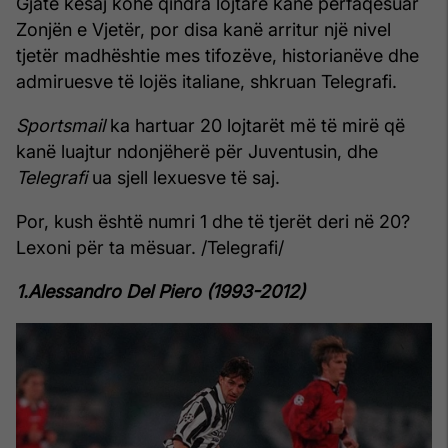
Gjatë kësaj kohe qindra lojtarë kanë përfaqësuar
Zonjën e Vjetër, por disa kanë arritur një nivel
tjetër madhështie mes tifozëve, historianëve dhe
admiruesve të lojës italiane, shkruan Telegrafi.
Sportsmail
ka hartuar 20 lojtarët më të mirë që
kanë luajtur ndonjëherë për Juventusin, dhe
Telegrafi
ua sjell lexuesve të saj.
Por, kush është numri 1 dhe të tjerët deri në 20?
Lexoni për ta mësuar. /Telegrafi/
1.Alessandro Del Piero (1993-2012)