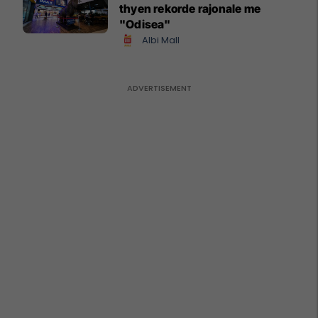
thyen rekorde rajonale me
"Odisea"
Albi Mall