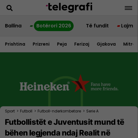
Ballina
Botërori 2026
Të fundit
Lajme
Prishtina
Prizreni
Peja
Ferizaj
Gjakova
Mitrov
Sport
>
Futboll
>
Futboll-nderkombetare
>
Serie A
Futbollistët e Juventusit mund të
bëhen legjenda ndaj Realit në