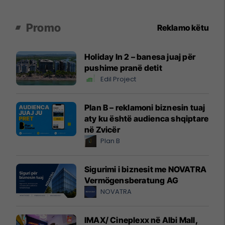
Promo
Reklamo këtu
Holiday In 2 – banesa juaj për
pushime pranë detit
Edil Project
Plan B – reklamoni biznesin tuaj
aty ku është audienca shqiptare
në Zvicër
Plan B
Sigurimi i biznesit me NOVATRA
Vermögensberatung AG
NOVATRA
IMAX/ Cineplexx në Albi Mall,