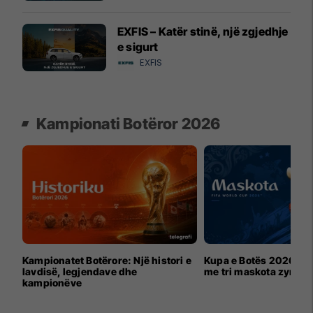
EXFIS – Katër stinë, një zgjedhje
e sigurt
EXFIS
Kampionati Botëror 2026
Kampionatet Botërore: Një histori e
Kupa e Botës 2026 për
lavdisë, legjendave dhe
me tri maskota zyrtar
kampionëve