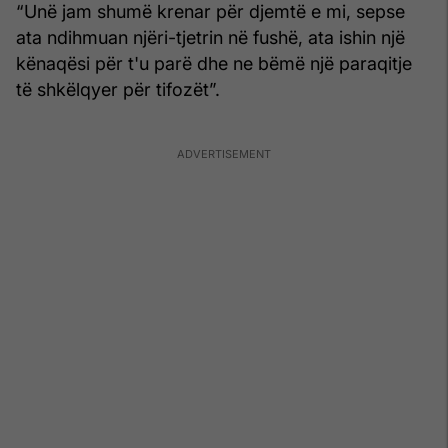
“Unë jam shumë krenar për djemtë e mi, sepse
ata ndihmuan njëri-tjetrin në fushë, ata ishin një
kënaqësi për t'u parë dhe ne bëmë një paraqitje
të shkëlqyer për tifozët”.