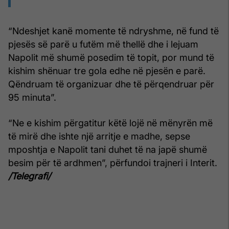
“Ndeshjet kanë momente të ndryshme, në fund të
pjesës së parë u futëm më thellë dhe i lejuam
Napolit më shumë posedim të topit, por mund të
kishim shënuar tre gola edhe në pjesën e parë.
Qëndruam të organizuar dhe të përqendruar për
95 minuta”.
“Ne e kishim përgatitur këtë lojë në mënyrën më
të mirë dhe ishte një arritje e madhe, sepse
mposhtja e Napolit tani duhet të na japë shumë
besim për të ardhmen”, përfundoi trajneri i Interit.
/Telegrafi/