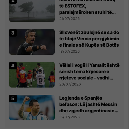
të ESTOFEX,
paralajmërohen stuhi të
fuqishme me breshër dhe
21/07/2026
erëra të forta
Sllovenët zbulojnë se sa do
të fitojë Vincic për gjykimin
e finales së Kupës së Botës
18/07/2026
Vëllai i vogël i Yamalit është
sërish tema kryesore e
rrjeteve sociale - vodhi
vëmendjen pas finales së
20/07/2026
Kupës së Botës
Legjenda e Spanjës
befason: Lë jashtë Messin
dhe zgjedh argjentinasin
më të mirë në botë
15/07/2026