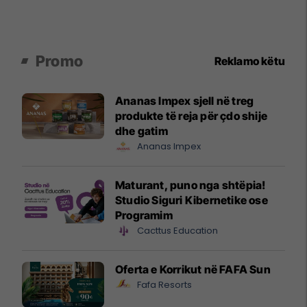
Promo
Reklamo këtu
Ananas Impex sjell në treg
produkte të reja për çdo shije
dhe gatim
Ananas Impex
Maturant, puno nga shtëpia!
Studio Siguri Kibernetike ose
Programim
Cacttus Education
Oferta e Korrikut në FAFA Sun
Fafa Resorts