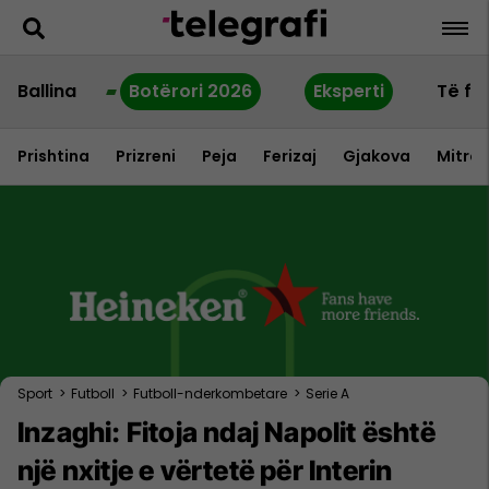
Ballina
Botërori 2026
Eksperti
Të fu
Prishtina
Prizreni
Peja
Ferizaj
Gjakova
Mitrov
Sport
>
Futboll
>
Futboll-nderkombetare
>
Serie A
Inzaghi: Fitoja ndaj Napolit është
një nxitje e vërtetë për Interin