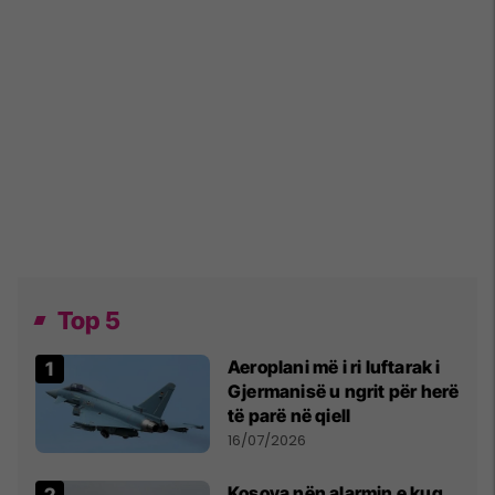
Top 5
Aeroplani më i ri luftarak i
Gjermanisë u ngrit për herë
të parë në qiell
16/07/2026
Kosova nën alarmin e kuq