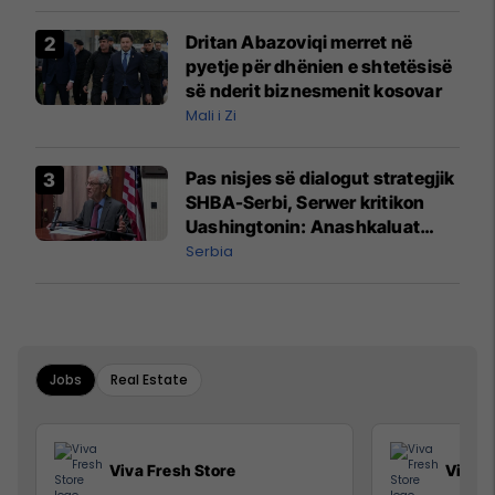
prodhim
Dritan Abazoviqi merret në
pyetje për dhënien e shtetësisë
së nderit biznesmenit kosovar
Mali i Zi
Pas nisjes së dialogut strategjik
SHBA-Serbi, Serwer kritikon
Uashingtonin: Anashkaluat
Banjskën, sulmin ndaj KFOR-it
Serbia
dhe rrëmbimin e Policëve të
Kosovës
Jobs
Real Estate
Viva Fresh Store
Viva F