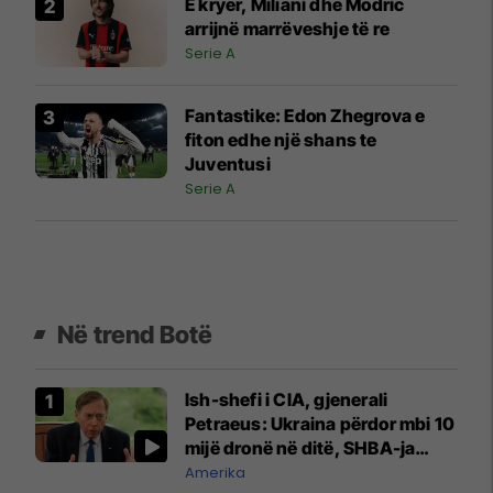
E kryer, Miliani dhe Modric
arrijnë marrëveshje të re
Serie A
Fantastike: Edon Zhegrova e
fiton edhe një shans te
Juventusi
Serie A
Në trend Botë
Ish-shefi i CIA, gjenerali
Petraeus: Ukraina përdor mbi 10
mijë dronë në ditë, SHBA-ja
mbetet shumë prapa në
Amerika