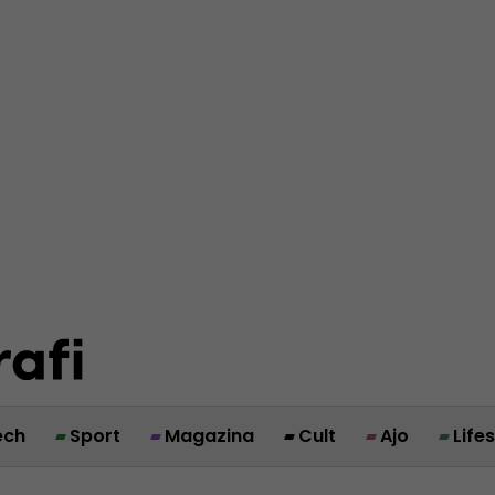
ech
Sport
Magazina
Cult
Ajo
Life