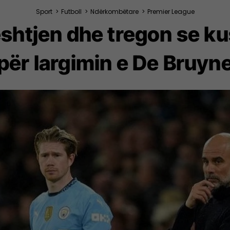
Sport
>
Futboll
>
Ndërkombëtare
>
Premier League
shtjen dhe tregon se k
për largimin e De Bruyn