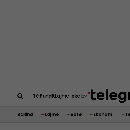
Të Fundit
Lajme lokale
Ballina
Lajme
Botë
Ekonomi
T