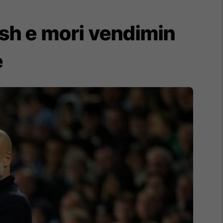
ush e mori vendimin
e