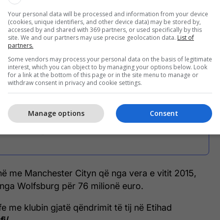
shumë bukur të shikojmë pas në këto vite - është e
Your personal data will be processed and information from your device
hët e mira dhe madje edhe ato të këqija", tha Pep
(cookies, unique identifiers, and other device data) may be stored by,
accessed by and shared with 369 partners, or used specifically by this
site. We and our partners may use precise geolocation data.
List of
partners.
Some vendors may process your personal data on the basis of legitimate
interest, which you can object to by managing your options below. Look
Kevin De Bruyne konfirmon
for a link at the bottom of this page or in the site menu to manage or
withdraw consent in privacy and cookie settings.
largimin nga Manchester
City me anë të një letre
Manage options
Consent
prekëse
ë me Manchester Cityn që nga vera e vitit 2015,
nga Wolfsburg për 76 milionë euro.
ofe me klubin gjatë qëndrimit të tij në Etihad