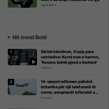
Ligat tjera
Në trend Botë
Sërish kërcënon, Vuçiq para
ushtarëve: Kurrë mos e harroni,
'Kosova është pjesë e Serbisë'
Serbia
14-vjeçari ndihmon policinë
britanike për një telefonatë të
rreme, aeroplanët luftarakë u
ngritën në ajër për të
Evropa
interceptuar fluturaken e Qatar
Airways që po shkonte drejt