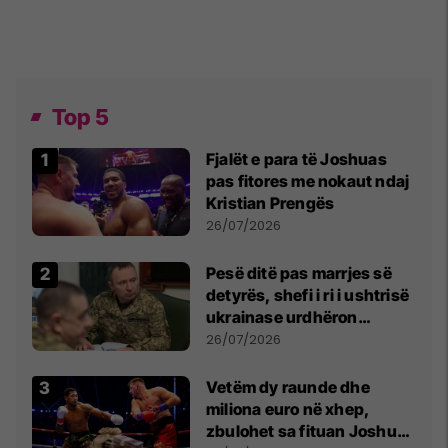
Top 5
Fjalët e para të Joshuas
pas fitores me nokaut ndaj
Kristian Prengës
26/07/2026
Pesë ditë pas marrjes së
detyrës, shefi i ri i ushtrisë
ukrainase urdhëron
kontroll të madh
26/07/2026
Vetëm dy raunde dhe
miliona euro në xhep,
zbulohet sa fituan Joshua