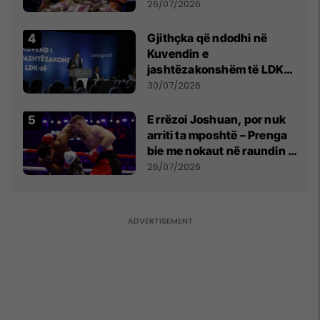
e Prenga
26/07/2026
Gjithçka që ndodhi në
Kuvendin e
jashtëzakonshëm të LDK-
së
30/07/2026
E rrëzoi Joshuan, por nuk
arriti ta mposhtë – Prenga
bie me nokaut në raundin e
dytë
26/07/2026