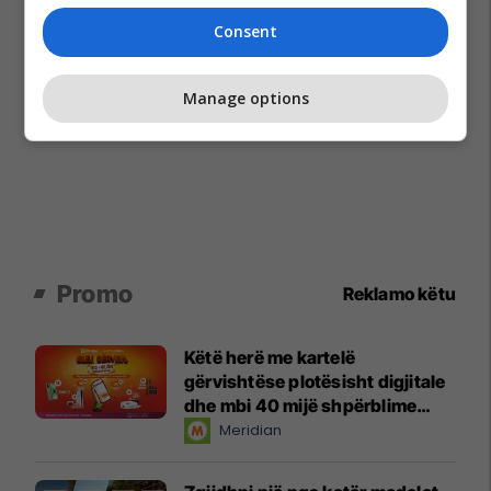
Consent
Manage options
Promo
Reklamo këtu
Këtë herë me kartelë
gërvishtëse plotësisht digjitale
dhe mbi 40 mijë shpërblime
instant!
Meridian