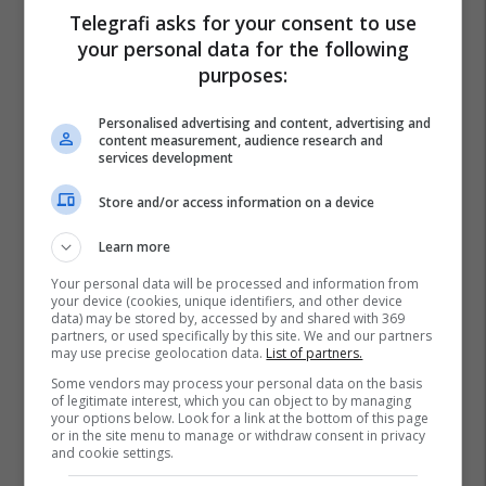
Telegrafi asks for your consent to use
Nk Osijek
Shqiptarët Nëpër Botë
Eros Grezda
your personal data for the following
purposes:
Personalised advertising and content, advertising and
content measurement, audience research and
services development
Store and/or access information on a device
Learn more
Your personal data will be processed and information from
your device (cookies, unique identifiers, and other device
data) may be stored by, accessed by and shared with 369
partners, or used specifically by this site. We and our partners
may use precise geolocation data.
List of partners.
Some vendors may process your personal data on the basis
of legitimate interest, which you can object to by managing
your options below. Look for a link at the bottom of this page
or in the site menu to manage or withdraw consent in privacy
and cookie settings.