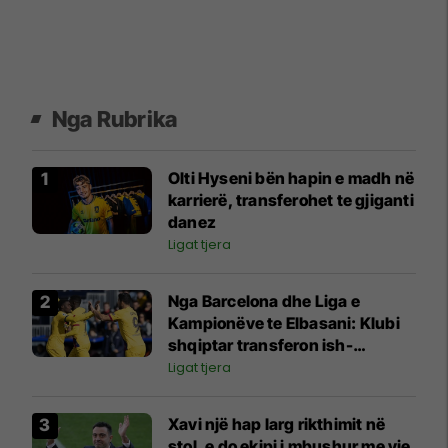
Nga Rubrika
Olti Hyseni bën hapin e madh në
karrierë, transferohet te gjiganti
danez
Ligat tjera
Nga Barcelona dhe Liga e
Kampionëve te Elbasani: Klubi
shqiptar transferon ish-
bashkëlojtarin e Messit
Ligat tjera
Xavi një hap larg rikthimit në
stol, e do ekipi i mbushur me yje