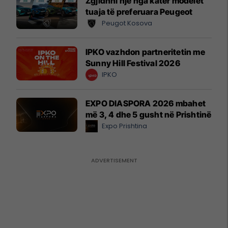
Zgjidhni një nga katër modelet
tuaja të preferuara Peugeot
Peugot Kosova
IPKO vazhdon partneritetin me
Sunny Hill Festival 2026
IPKO
EXPO DIASPORA 2026 mbahet
më 3, 4 dhe 5 gusht në Prishtinë
Expo Prishtina