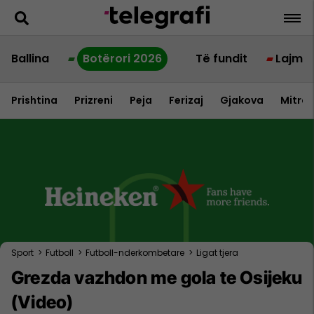
Ballina
Botërori 2026
Të fundit
Lajme
Prishtina
Prizreni
Peja
Ferizaj
Gjakova
Mitrov
Sport
>
Futboll
>
Futboll-nderkombetare
>
Ligat tjera
Grezda vazhdon me gola te Osijeku
(Video)