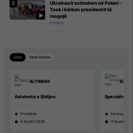
Ukrainasit sulmohen në Poloni -
Mançesterit
Tusk i kërkon presidentit të
reagojë
Evropa
Jobs
Real Estate
ALTINBAS
Elkos
Asistente e Shitjes
Specialist Mi
Prishtinë
Ferizaj
8 Gusht 2026
3 Gusht 20