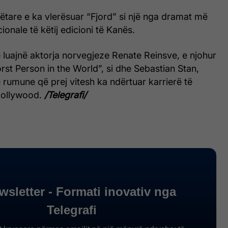
ëtare e ka vlerësuar “Fjord” si një nga dramat më
onale të këtij edicioni të Kanës.
 luajnë aktorja norvegjeze Renate Reinsve, e njohur
rst Person in the World”, si dhe Sebastian Stan,
ë rumune që prej vitesh ka ndërtuar karrierë të
Hollywood.
/Telegrafi/