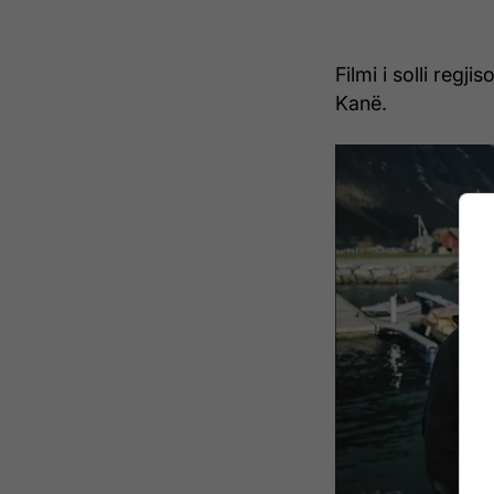
Filmi i solli regj
Kanë.