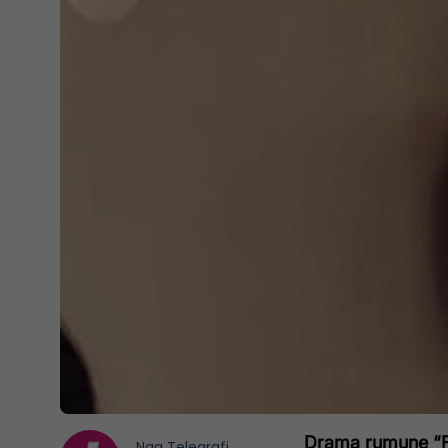
Drama rumune “Fj
Nga
Telegrafi