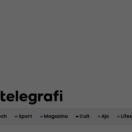
ech
Sport
Magazina
Cult
Ajo
Life