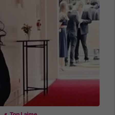
Top Lajme