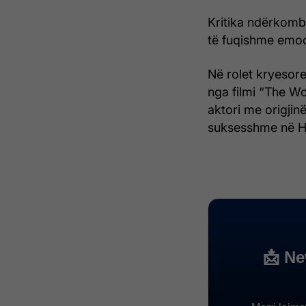
Kritika ndërkomb
të fuqishme emoci
Në rolet kryesore
nga filmi “The Wo
aktori me origjin
suksesshme në 