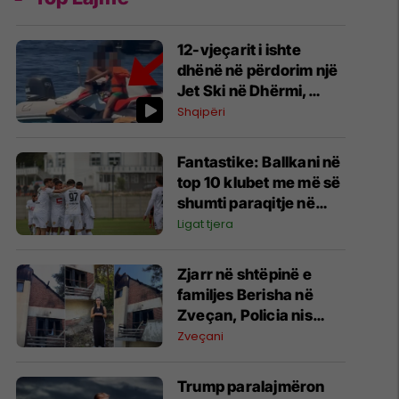
12-vjeçarit i ishte
dhënë në përdorim një
Jet Ski në Dhërmi,
reagon ministri
Shqipëri
Llamallari
Fantastike: Ballkani në
top 10 klubet me më së
shumti paraqitje në
historinë e Ligës së
Ligat tjera
Konferencës
Zjarr në shtëpinë e
familjes Berisha në
Zveçan, Policia nis
hetimet për zjarrvënie
Zveçani
Trump paralajmëron