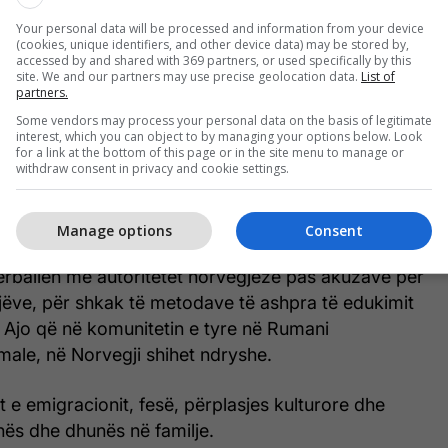
Your personal data will be processed and information from your device
(cookies, unique identifiers, and other device data) may be stored by,
 ka qenë edhe një tjetër shqiptar nga Kosova, Alldin
accessed by and shared with 369 partners, or used specifically by this
 kujdesur për efektet vizuale të filmit.
site. We and our partners may use precise geolocation data.
List of
partners.
Some vendors may process your personal data on the basis of legitimate
janë aktivë në industrinë skandinave të filmit dhe
interest, which you can object to by managing your options below. Look
kanë kontribuar në produksione të ndryshme.
for a link at the bottom of this page or in the site menu to manage or
withdraw consent in privacy and cookie settings.
istorinë e një çifti rumunësh fetarë që zhvendosen në
m të një jete më të mirë.
Manage options
Consent
përballen me autoritetet norvegjeze pas akuzave për
jëve, për shkak të metodave të ashpra të edukimit
re. Ajo që në komunitetin e tyre në Rumani
male, në Norvegji shihet ndryshe.
at e emigracionit, fesë, përplasjes kulturore dhe
inës dhe dhunës në familje.