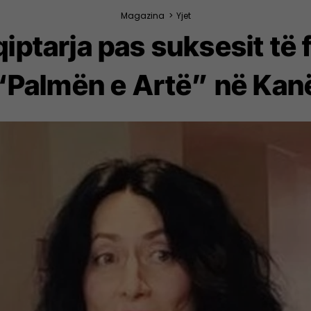
Magazina
>
Yjet
iptarja pas suksesit të f
“Palmën e Artë” në Kan