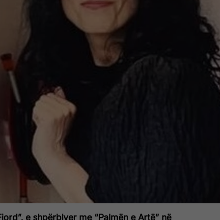
ord”, e shpërblyer me “Palmën e Artë” në