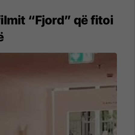
ilmit “Fjord” që fitoi
ë