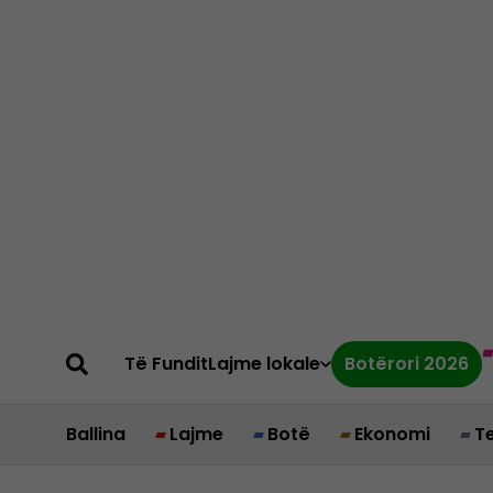
Të Fundit
Lajme lokale
Botërori 2026
Ballina
Lajme
Botë
Ekonomi
T