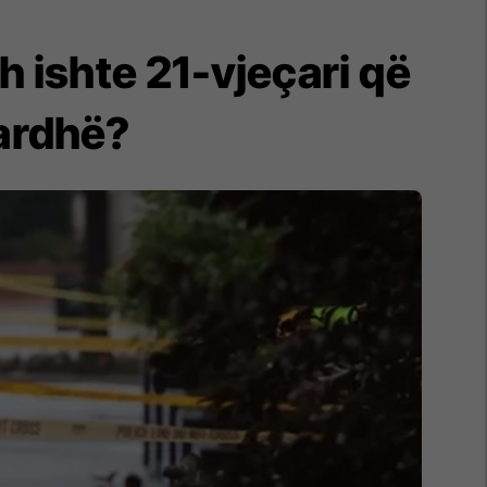
h ishte 21-vjeçari që
Bardhë?