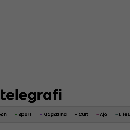
ech
Sport
Magazina
Cult
Ajo
Life