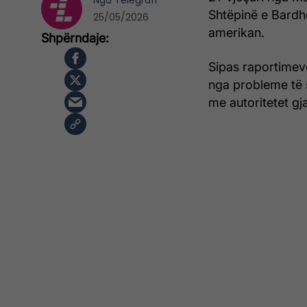
Nga
Telegrafi
Shtëpinë e Bardhë
25/05/2026
amerikan.
Sipas raportimev
nga probleme të 
me autoritetet gjat