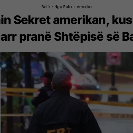
Botë
>
Nga Bota
>
Amerika
in Sekret amerikan, kus
jarr pranë Shtëpisë së 