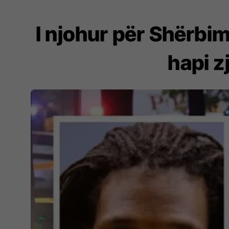
I njohur për Shërbim
hapi z