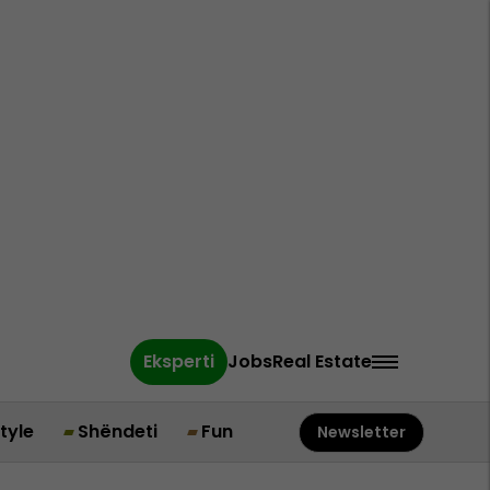
Eksperti
Jobs
Real Estate
style
Shëndeti
Fun
Newsletter