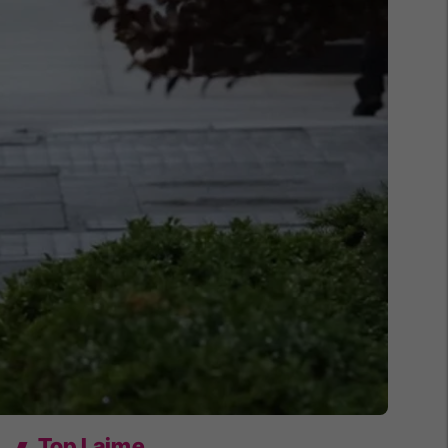
Top Lajme