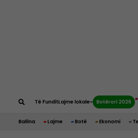
Të Fundit
Lajme lokale
Botërori 2026
Ballina
Lajme
Botë
Ekonomi
T