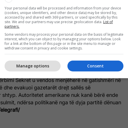
Your personal data will be processed and information from your device
(cookies, unique identifiers, and other device data) may be stored by,
ë postimet e tij në internet, 21-vjeçari kishte bërë
accessed by and shared with 369 partners, or used specifically by this
site. We and our partners may use precise geolocation data.
List of
daj presidentit Donald Trump.
partners.
Some vendors may process your personal data on the basis of legitimate
, ai arriti të qëllonte disa plumba përpara se të
interest, which you can object to by managing your options below. Look
for a link at the bottom of this page or in the site menu to manage or
 oficerët federalë. Ai u transportua në spital, ku më
withdraw consent in privacy and cookie settings.
të zjarrit mbeti i plagosur rëndë edhe një kalimtar.
Manage options
Consent
hërbimi Sekret u vendos menjëherë në gatishmëri në
 dhe evakuoi gazetarët drejt sallës së
 shtyp. Autoritetet amerikane nuk kanë bërë ende
 sulmit, ndërsa politikanë nga të dyja partitë dënuan
Telegrafi/