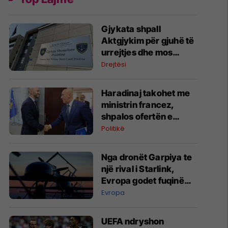
Gjykata shpall
Aktgjykim për gjuhë të
urrejtjes dhe mos
durim të grupeve
Drejtësi
fetare
Haradinaj takohet me
ministrin francez,
shpalos ofertën e
Aleancës për krijimin e
Politikë
institucioneve
Nga dronët Garpiya te
një rival i Starlink,
Evropa godet fuqinë
ushtarake të Rusisë
Evropa
UEFA ndryshon