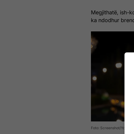
Megjithatë, ish-k
ka ndodhur bren
Foto: Screenshot/YouTub