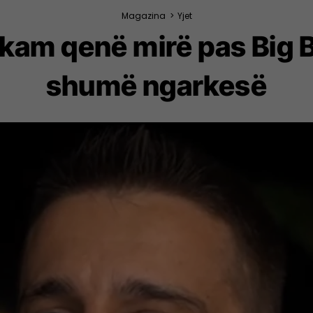
Magazina
>
Yjet
kam qenë mirë pas Big 
shumë ngarkesë