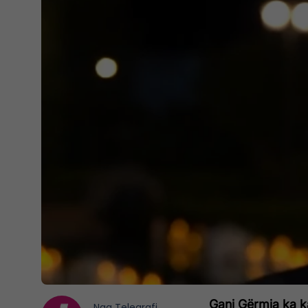
Gani Gërmia ka ka
Nga
Telegrafi