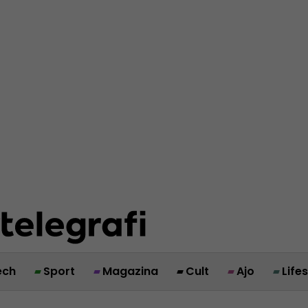
ech
Sport
Magazina
Cult
Ajo
Life