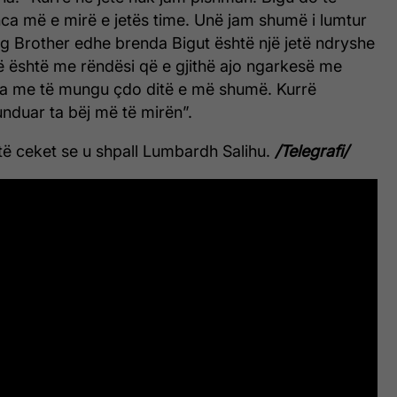
ca më e mirë e jetës time. Unë jam shumë i lumtur
ig Brother edhe brenda Bigut është një jetë ndryshe
që është me rëndësi që e gjithë ajo ngarkesë me
ka me të mungu çdo ditë e më shumë. Kurrë
duar ta bëj më të mirën”.
n të ceket se u shpall Lumbardh Salihu.
/Telegrafi/