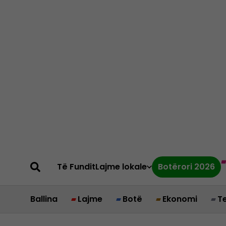
Të Fundit
Lajme lokale
Botërori 2026
Ballina
Lajme
Botë
Ekonomi
T