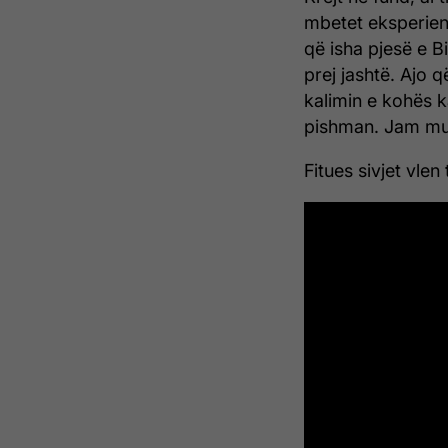
mbetet eksperien
që isha pjesë e B
prej jashtë. Ajo 
kalimin e kohës 
pishman. Jam mun
Fitues sivjet vle