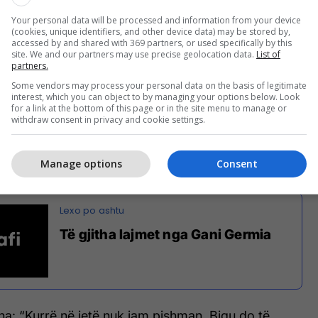
, ka qenë shumë ngarkesë pas daljes. Duke e
Your personal data will be processed and information from your device
(cookies, unique identifiers, and other device data) may be stored by,
 tani jam mirë. E kam pasur një ngarkesë të
accessed by and shared with 369 partners, or used specifically by this
site. We and our partners may use precise geolocation data.
List of
 dolën edhe shumë gjëra që nuk i kam pritur, prej
partners.
mirë”, u shpreh ai.
Some vendors may process your personal data on the basis of legitimate
interest, which you can object to by managing your options below. Look
for a link at the bottom of this page or in the site menu to manage or
sti theksoi: “Kam qenë i shkëputur jashtë çdo
withdraw consent in privacy and cookie settings.
hur të merrem me familjen dhe jetën. Tani jam
jekt. Është format shou që trajton tema të
Manage options
Consent
Të gjitha lajmet nga Gani Germia
 tha: “Kurrë në jetë nuk jam pishman. Bigu do të