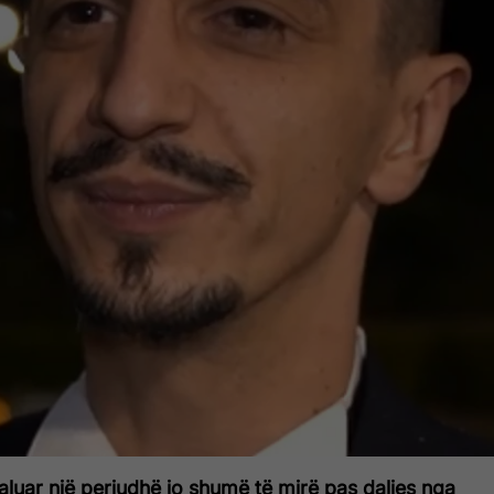
luar një periudhë jo shumë të mirë pas daljes nga