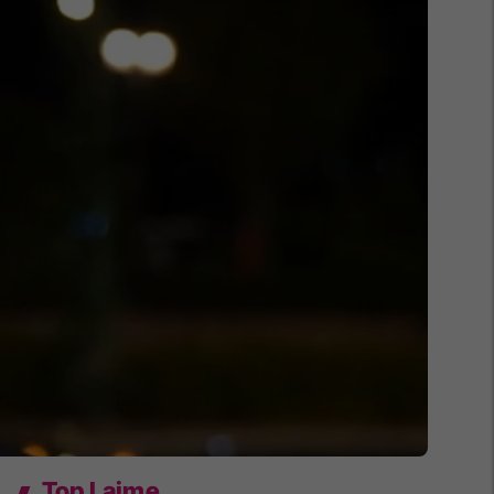
Top Lajme