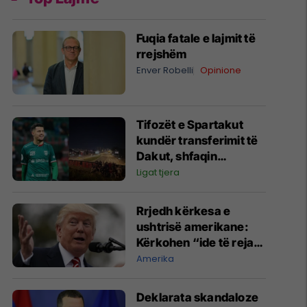
Fuqia fatale e lajmit të
rrejshëm
Enver Robelli
Opinione
Tifozët e Spartakut
kundër transferimit të
Dakut, shfaqin
pankartë fyese:
Ligat tjera
Fundërrina shqiptare
jashtë!
Rrjedh kërkesa e
ushtrisë amerikane:
Kërkohen “ide të reja
dhe jokonvencionale”
Amerika
për ta ndëshkuar Iranin
​Deklarata skandaloze