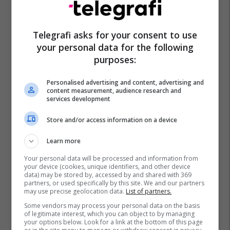
Telegrafi asks for your consent to use
your personal data for the following
purposes:
Personalised advertising and content, advertising and
content measurement, audience research and
services development
Store and/or access information on a device
Learn more
Your personal data will be processed and information from
your device (cookies, unique identifiers, and other device
data) may be stored by, accessed by and shared with 369
partners, or used specifically by this site. We and our partners
may use precise geolocation data.
List of partners.
Some vendors may process your personal data on the basis
of legitimate interest, which you can object to by managing
Gal Gadot
Fast And Furious
Wonder Woman
your options below. Look for a link at the bottom of this page