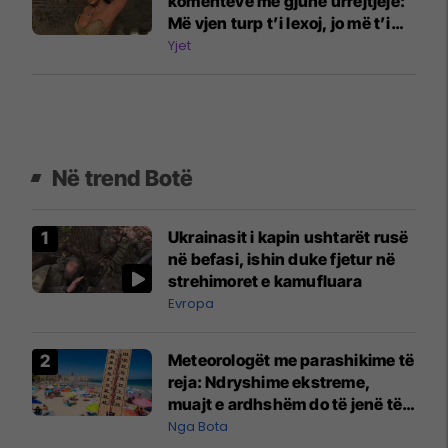
komenteve me gjuhë urrejtjeje:
Më vjen turp t’i lexoj, jo më t’i
shkruaj
Yjet
Në trend Botë
Ukrainasit i kapin ushtarët rusë
në befasi, ishin duke fjetur në
strehimoret e kamufluara
Evropa
Meteorologët me parashikime të
reja: Ndryshime ekstreme,
muajt e ardhshëm do të jenë të
pazakontë
Nga Bota