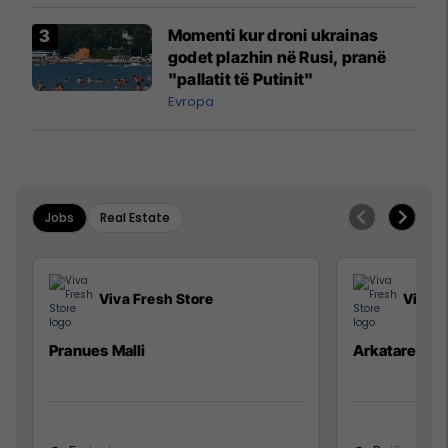
Momenti kur droni ukrainas
godet plazhin në Rusi, pranë
"pallatit të Putinit"
Evropa
Jobs
Real Estate
Viva Fresh Store
Viva F
Pranues Malli
Arkatare