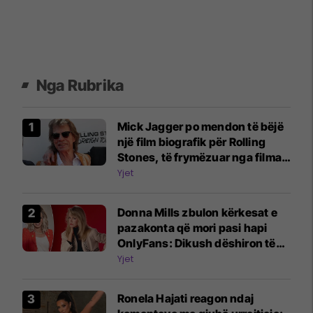
Nga Rubrika
Mick Jagger po mendon të bëjë
një film biografik për Rolling
Stones, të frymëzuar nga filmat
e Beatles
Yjet
Donna Mills zbulon kërkesat e
pazakonta që mori pasi hapi
OnlyFans: Dikush dëshiron të
më shohë duke shtypur rrush
Yjet
me këmbë
Ronela Hajati reagon ndaj