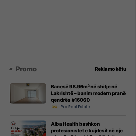
Promo
Reklamo këtu
Banesë 98.96m² në shitje në
Lakrishtë – banim modern pranë
qendrës #16060
Pro Real Estate
Alba Health bashkon
profesionistët e kujdesit në një