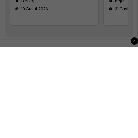
Ferizaj
Pejë
19 Gusht 2026
31 Gusht 20
×