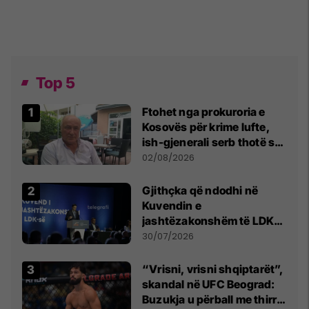
Top 5
Ftohet nga prokuroria e
Kosovës për krime lufte,
ish-gjenerali serb thotë se
dikush e tradhtoi në
02/08/2026
Beograd
Gjithçka që ndodhi në
Kuvendin e
jashtëzakonshëm të LDK-
së
30/07/2026
“Vrisni, vrisni shqiptarët”,
skandal në UFC Beograd:
Buzukja u përball me thirrje