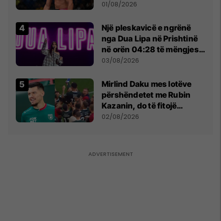
anti-shqiptare nga
01/08/2026
tribunat
Një pleskavicë e ngrënë
nga Dua Lipa në Prishtinë
në orën 04:28 të mëngjesit
- dhe bota digjitale serbe
03/08/2026
shpall gjendjen e luftës
Mirlind Daku mes lotëve
përshëndetet me Rubin
Kazanin, do të fitojë
miliona te Spartak Moska
02/08/2026