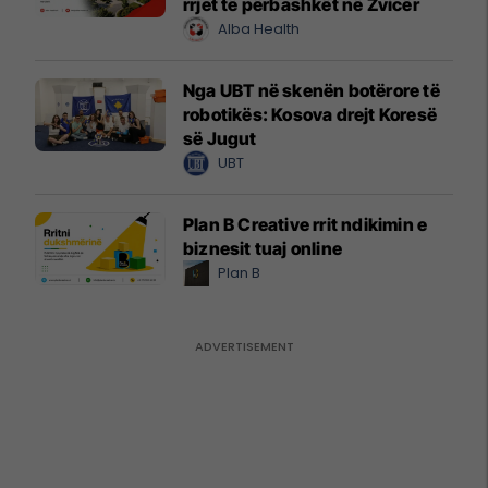
rrjet të përbashkët në Zvicër
Alba Health
Nga UBT në skenën botërore të
robotikës: Kosova drejt Koresë
së Jugut
UBT
Plan B Creative rrit ndikimin e
biznesit tuaj online
Plan B