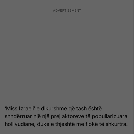
‘Miss Izraeli’ e dikurshme që tash është
shndërruar një një prej aktoreve të popullarizuara
hollivudiane, duke e thjeshtë me flokë të shkurtra.