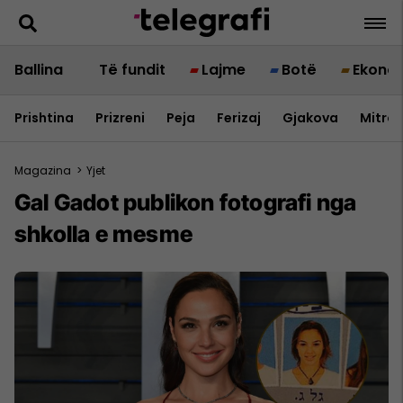
Ballina
Të fundit
Lajme
Botë
Ekono
Prishtina
Prizreni
Peja
Ferizaj
Gjakova
Mitrov
Magazina
>
Yjet
Gal Gadot publikon fotografi nga
shkolla e mesme