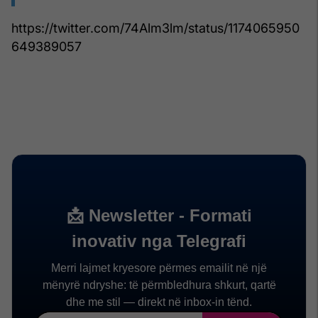
https://twitter.com/74Alm3lm/status/1174065950
649389057