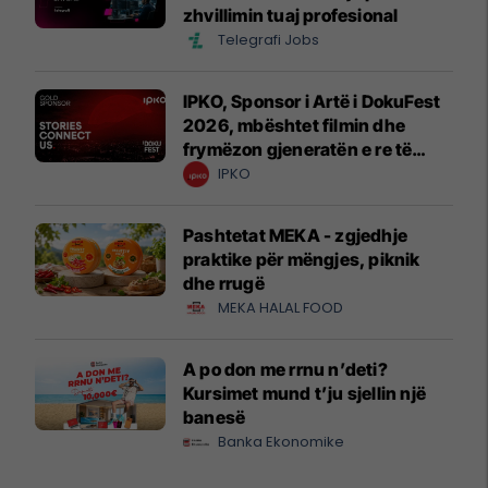
zhvillimin tuaj profesional
Telegrafi Jobs
IPKO, Sponsor i Artë i DokuFest
2026, mbështet filmin dhe
frymëzon gjeneratën e re të
krijuesve
IPKO
Pashtetat MEKA - zgjedhje
praktike për mëngjes, piknik
dhe rrugë
MEKA HALAL FOOD
A po don me rrnu n’deti?
Kursimet mund t’ju sjellin një
banesë
Banka Ekonomike