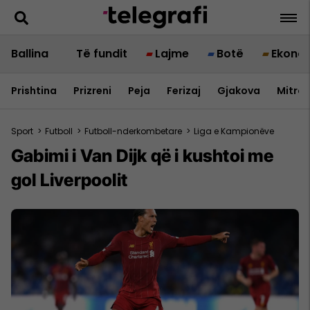
Ballina
Të fundit
Lajme
Botë
Ekono
Prishtina
Prizreni
Peja
Ferizaj
Gjakova
Mitrov
Sport
>
Futboll
>
Futboll-nderkombetare
>
Liga e Kampionëve
Gabimi i Van Dijk që i kushtoi me
gol Liverpoolit