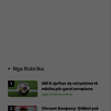
Nga Rubrika
UEFA njofton dy ndryshime të
mëdha për garat evropiane
Liga e Kampionëve
Vincent Kompany: Qëllimi ynë