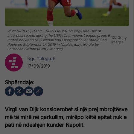
252:"NAPLES, ITALY - SEPTEMBER 17: Virgil van Dijk of
Liverpool reacts during the UEFA Champions League group E
12:"Getty
match between SSC Napoli and Liverpool FC at Stadio San
Images
Paolo on September 17, 2019 in Naples, Italy. (Photo by
Laurence Griffiths/Getty Images)
Nga
Telegrafi
17/09/2019
Virgil van Dijk konsiderohet si një prej mbrojtësve
më të mirë në qarkullim, mirëpo këtë epitet nuk e
pati në ndeshjen kundër Napolit.