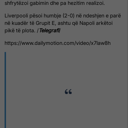
shfrytëzoi gabimin dhe pa hezitim realizoi.
Liverpooli pësoi humbje (2-0) në ndeshjen e parë
në kuadër të Grupit E, ashtu që Napoli arkëtoi
pikë të plota. /
Telegrafi
/
https://www.dailymotion.com/video/x7law8h