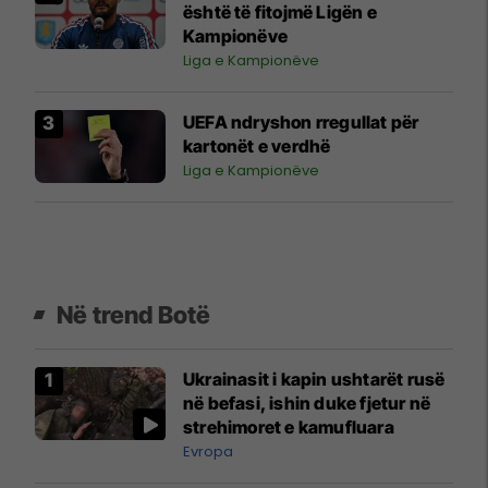
është të fitojmë Ligën e
Kampionëve
Liga e Kampionëve
UEFA ndryshon rregullat për
kartonët e verdhë
Liga e Kampionëve
Në trend Botë
Ukrainasit i kapin ushtarët rusë
në befasi, ishin duke fjetur në
strehimoret e kamufluara
Evropa