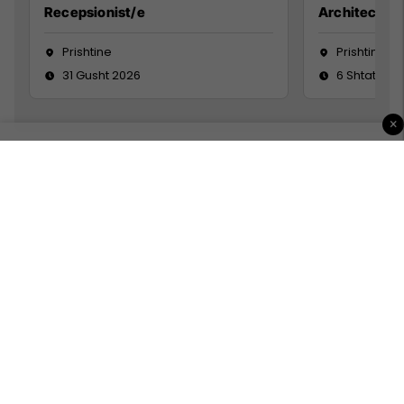
Recepsionist/e
Architect
Prishtine
Prishtinë
31 Gusht 2026
6 Shtator 2
×