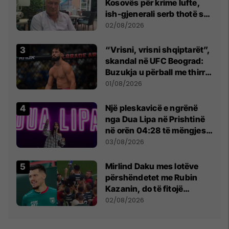
Kosovës për krime lufte,
ish-gjenerali serb thotë se
dikush e tradhtoi në
02/08/2026
Beograd
“Vrisni, vrisni shqiptarët”,
skandal në UFC Beograd:
Buzukja u përball me thirrje
anti-shqiptare nga
01/08/2026
tribunat
Një pleskavicë e ngrënë
nga Dua Lipa në Prishtinë
në orën 04:28 të mëngjesit
- dhe bota digjitale serbe
03/08/2026
shpall gjendjen e luftës
Mirlind Daku mes lotëve
përshëndetet me Rubin
Kazanin, do të fitojë
miliona te Spartak Moska
02/08/2026