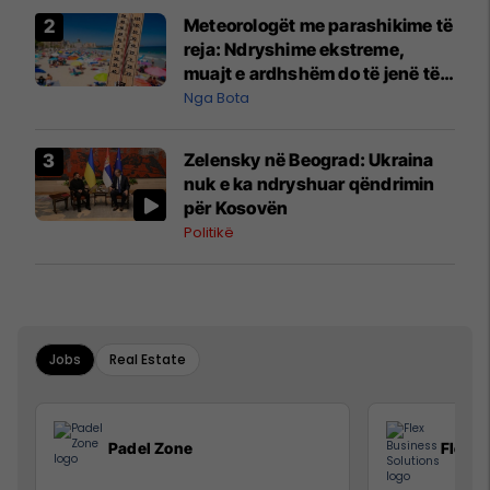
Meteorologët me parashikime të
reja: Ndryshime ekstreme,
muajt e ardhshëm do të jenë të
pazakontë
Nga Bota
Zelensky në Beograd: Ukraina
nuk e ka ndryshuar qëndrimin
për Kosovën
Politikë
Jobs
Real Estate
Padel Zone
Flex B