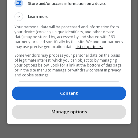
Store and/or access information on a device
Learn more
Virgil Van Dijk
Liverpool
Liga E Kampionëve
Napoli
Your personal data will be processed and information from
your device (cookies, unique identifiers, and other device
Fernando Llorente
data) may be stored by, accessed by and shared with 369
partners, or used specifically by this site. We and our partners
may use precise geolocation data.
List of partners.
Some vendors may process your personal data on the basis
of legitimate interest, which you can object to by managing
your options below. Look for a link at the bottom of this page
or in the site menu to manage or withdraw consent in privacy
and cookie settings.
Consent
Manage options