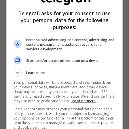
Telegrafi asks for your consent to use
your personal data for the following
purposes:
Personalised advertising and content, advertising and
content measurement, audience research and
services development
Store and/or access information on a device
Learn more
Promo
Reklamo këtu
Your personal data will be processed and information from
your device (cookies, unique identifiers, and other device
data) may be stored by, accessed by and shared with 369
partners, or used specifically by this site. We and our partners
Banesë 98.96m² në shitje në
may use precise geolocation data.
List of partners.
Lakrishtë – banim modern pranë
Some vendors may process your personal data on the basis
qendrës #16060
of legitimate interest, which you can object to by managing
Pro Real Estate
your options below. Look for a link at the bottom of this page
or in the site menu to manage or withdraw consent in privacy
and cookie settings.