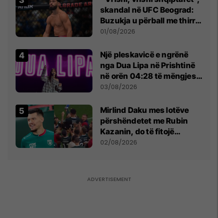
skandal në UFC Beograd:
Buzukja u përball me thirrje
anti-shqiptare nga
01/08/2026
tribunat
Një pleskavicë e ngrënë
nga Dua Lipa në Prishtinë
në orën 04:28 të mëngjesit
- dhe bota digjitale serbe
03/08/2026
shpall gjendjen e luftës
Mirlind Daku mes lotëve
përshëndetet me Rubin
Kazanin, do të fitojë
miliona te Spartak Moska
02/08/2026