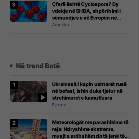
Çfarë është Cyclospora? Dy
vdekje në SHBA, shpërthimi i
sëmundjes e vë Evropën në
gatishmëri
Amerika
Në trend Botë
Ukrainasit i kapin ushtarët rusë
në befasi, ishin duke fjetur në
strehimoret e kamufluara
Evropa
Meteorologët me parashikime të
reja: Ndryshime ekstreme,
muajt e ardhshëm do të jenë të