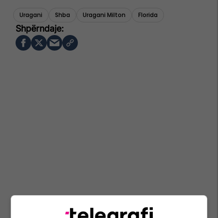
Uragani
Shba
Uragani Milton
Florida