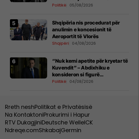
Politikë
05/08/2026
​Shqipëria nis procedurat për
anulimin e koncesionit të
Aeroportit të Vlorës
Shqipëri
04/08/2026
“Nuk kemi apetite për kryetar të
Kuvendit” – Abdixhiku e
konsideron si figurë
ceremoniale
Politikë
04/08/2026
Rreth nesh
Politikat e Privatësisë
Na Kontaktoni
Prokurimi i Hapur
RTV Dukagjini
Deutsche Welle
ICK
Ndreqe.com
Shkabaj
Germin