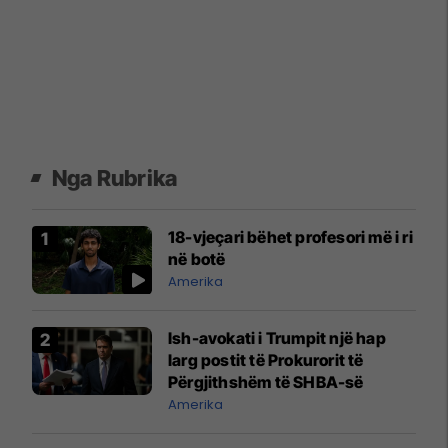
Nga Rubrika
18-vjeçari bëhet profesori më i ri
në botë
Amerika
Ish-avokati i Trumpit një hap
larg postit të Prokurorit të
Përgjithshëm të SHBA-së
Amerika