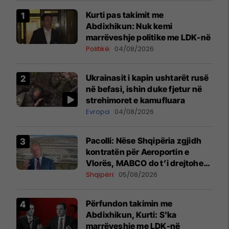
Kurti pas takimit me
Abdixhikun: Nuk kemi
marrëveshje politike me LDK-në
Politikë
04/08/2026
Ukrainasit i kapin ushtarët rusë
në befasi, ishin duke fjetur në
strehimoret e kamufluara
Evropa
04/08/2026
Pacolli: Nëse Shqipëria zgjidh
kontratën për Aeroportin e
Vlorës, MABCO do t’i drejtohet
arbitrazhit ndërkombëtar
Shqipëri
05/08/2026
Përfundon takimin me
Abdixhikun, Kurti: S'ka
marrëveshje me LDK-në