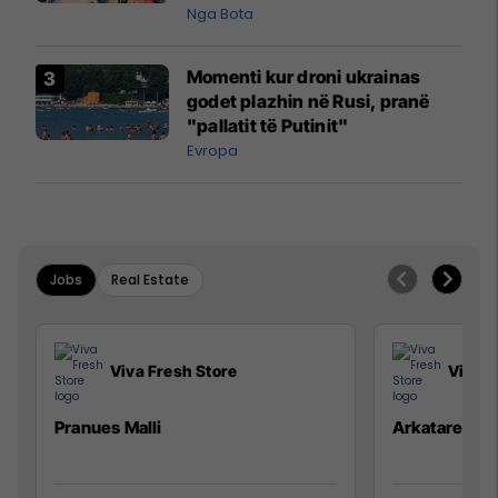
pazakontë
Nga Bota
Momenti kur droni ukrainas
godet plazhin në Rusi, pranë
"pallatit të Putinit"
Evropa
Jobs
Real Estate
Viva Fresh Store
Viva F
Pranues Malli
Arkatare