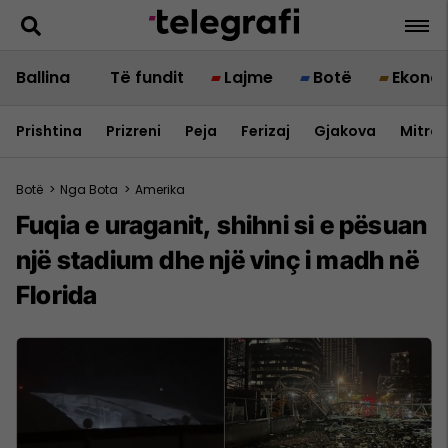
Ballina
Të fundit
Lajme
Botë
Ekono
Prishtina
Prizreni
Peja
Ferizaj
Gjakova
Mitrov
Botë
>
Nga Bota
>
Amerika
Fuqia e uraganit, shihni si e pësuan
një stadium dhe një vinç i madh në
Florida