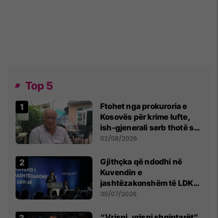
Top 5
Ftohet nga prokuroria e
Kosovës për krime lufte,
ish-gjenerali serb thotë se
dikush e tradhtoi në
02/08/2026
Beograd
Gjithçka që ndodhi në
Kuvendin e
jashtëzakonshëm të LDK-
së
30/07/2026
“Vrisni, vrisni shqiptarët”,