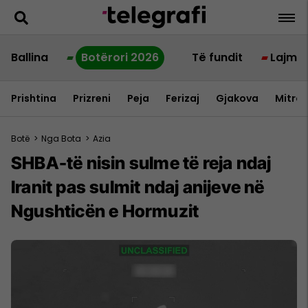
Ballina
Botërori 2026
Të fundit
Lajme
Prishtina
Prizreni
Peja
Ferizaj
Gjakova
Mitrov
Botë
>
Nga Bota
>
Azia
SHBA-të nisin sulme të reja ndaj
Iranit pas sulmit ndaj anijeve në
Ngushticën e Hormuzit