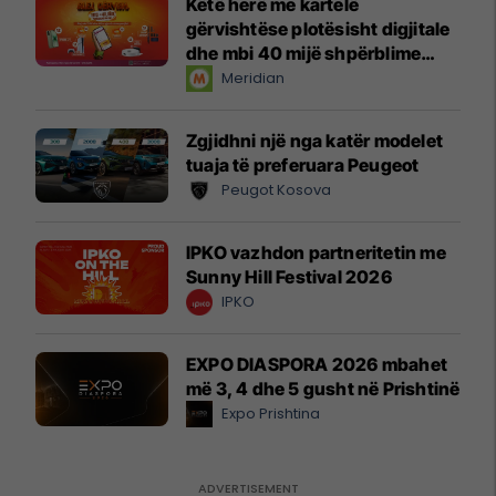
Këtë herë me kartelë
gërvishtëse plotësisht digjitale
dhe mbi 40 mijë shpërblime
instant!
Meridian
Zgjidhni një nga katër modelet
tuaja të preferuara Peugeot
Peugot Kosova
IPKO vazhdon partneritetin me
Sunny Hill Festival 2026
IPKO
EXPO DIASPORA 2026 mbahet
më 3, 4 dhe 5 gusht në Prishtinë
Expo Prishtina