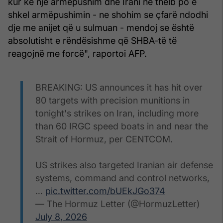
kur ke një armëpushim dhe Irani në thelb po e
shkel armëpushimin - ne shohim se çfarë ndodhi
dje me anijet që u sulmuan - mendoj se është
absolutisht e rëndësishme që SHBA-të të
reagojnë me forcë", raportoi AFP.
BREAKING: US announces it has hit over
80 targets with precision munitions in
tonight's strikes on Iran, including more
than 60 IRGC speed boats in and near the
Strait of Hormuz, per CENTCOM.
US strikes also targeted Iranian air defense
systems, command and control networks,
…
pic.twitter.com/bUEkJGo374
— The Hormuz Letter (@HormuzLetter)
July 8, 2026