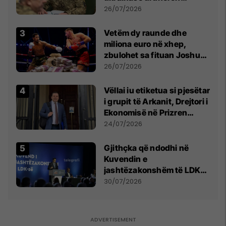
kontroll të madh
26/07/2026
Vetëm dy raunde dhe
miliona euro në xhep,
zbulohet sa fituan Joshua
e Prenga
26/07/2026
Vëllai iu etiketua si pjesëtar
i grupit të Arkanit, Drejtori i
Ekonomisë në Prizren
mohon pretendimet
24/07/2026
Gjithçka që ndodhi në
Kuvendin e
jashtëzakonshëm të LDK-
së
30/07/2026