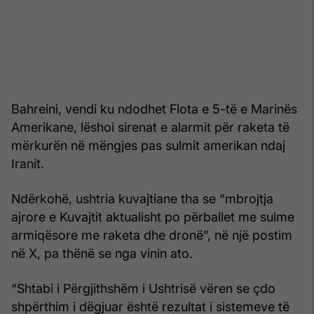
Bahreini, vendi ku ndodhet Flota e 5-të e Marinës
Amerikane, lëshoi sirenat e alarmit për raketa të
mërkurën në mëngjes pas sulmit amerikan ndaj
Iranit.
Ndërkohë, ushtria kuvajtiane tha se “mbrojtja
ajrore e Kuvajtit aktualisht po përballet me sulme
armiqësore me raketa dhe dronë”, në një postim
në X, pa thënë se nga vinin ato.
“Shtabi i Përgjithshëm i Ushtrisë vëren se çdo
shpërthim i dëgjuar është rezultat i sistemeve të