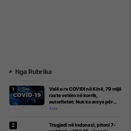
Nga Rubrika
Valë e re COVIDI në Kinë, 79 mijë
raste vetëm në korrik,
autoritetet: Nuk ka arsye për
alarm
Azia
Tragjedi në Indonezi, pitoni 7-