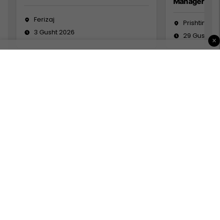
Manager
Ferizaj
Prishtinë
3 Gusht 2026
29 Gusht 2
×