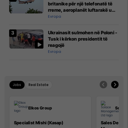
britanike për një telefonatë të
rreme, aeroplanët luftarakë u
ngritën në ajër për të
Evropa
interceptuar fluturaken e Qatar
Airways që po shkonte drejt
Ukrainasit sulmohen në Poloni -
Mançesterit
Tusk i kërkon presidentit të
reagojë
Evropa
Jobs
Real Estate
Elkos Group
Solac
Specialist Mishi (Kasap)
Sales Devel