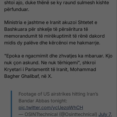
shtoi ajo, duke thënë se ky raund sulmesh kishte
përfunduar.
Ministria e jashtme e Iranit akuzoi Shtetet e
Bashkuara për shkelje të përsëritura të
memorandumit të mirëkuptimit të rënë dakord
midis dy palëve dhe kërcënoi me hakmarrje.
"Epoka e ngacmimit dhe zhvatjes ka mbaruar. Kjo
nuk çon askund. Ne nuk tërhiqemi", shkroi
Kryetari i Parlamentit të Iranit, Mohammad
Bagher Ghalibaf, në X.
Footage of US airstrikes hitting Iran’s
Bandar Abbas tonight:
pic.twitter.com/ycUezpWhCH
— OSINTtechnical (@Osinttechnical)
July 7,