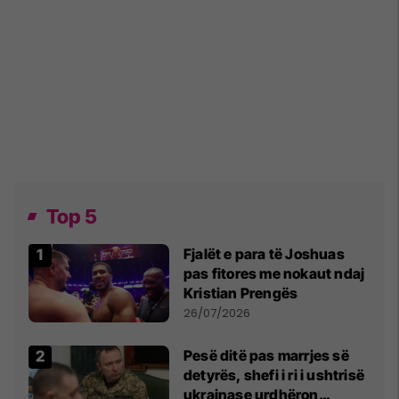
Top 5
Fjalët e para të Joshuas
pas fitores me nokaut ndaj
Kristian Prengës
26/07/2026
Pesë ditë pas marrjes së
detyrës, shefi i ri i ushtrisë
ukrainase urdhëron