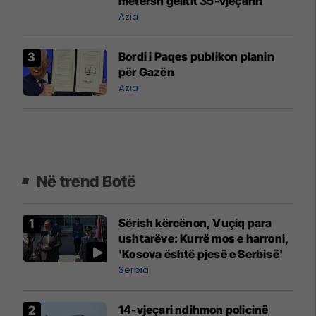
metërsh gëlltit 35-vjeçarin
Azia
Bordi i Paqes publikon planin
për Gazën
Azia
Në trend Botë
Sërish kërcënon, Vuçiq para
ushtarëve: Kurrë mos e harroni,
'Kosova është pjesë e Serbisë'
Serbia
14-vjeçari ndihmon policinë