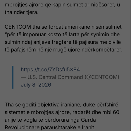
mbrojtjes ajrore që kapin sulmet armiqësore”, u
tha ndër tjera.
CENTCOM tha se forcat amerikane nisën sulmet
“për të imponuar kosto të larta për synimin dhe
sulmin ndaj anijeve tregtare të pajisura me civilë
të pafajshëm në një rrugë ujore ndërkombëtare”.
https://t.co/7YDsfu5x84
— U.S. Central Command (@CENTCOM)
July 8, 2026
Tha se goditi objektiva iraniane, duke përfshirë
sistemet e mbrojtjes ajrore, radarët dhe mbi 60
anije të vogla të përdorura nga Garda
Revolucionare paraushtarake e Iranit.