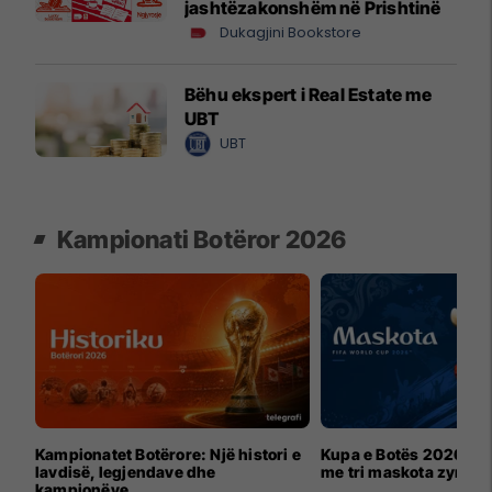
jashtëzakonshëm në Prishtinë
Dukagjini Bookstore
Bëhu ekspert i Real Estate me
UBT
UBT
Kampionati Botëror 2026
Kampionatet Botërore: Një histori e
Kupa e Botës 2026 për
lavdisë, legjendave dhe
me tri maskota zyrtar
kampionëve