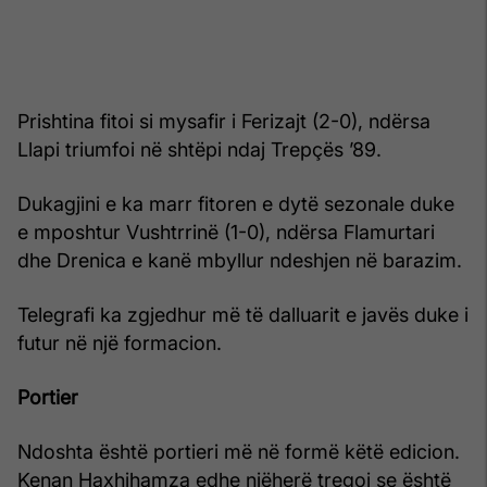
Prishtina fitoi si mysafir i Ferizajt (2-0), ndërsa
Llapi triumfoi në shtëpi ndaj Trepçës ’89.
Dukagjini e ka marr fitoren e dytë sezonale duke
e mposhtur Vushtrrinë (1-0), ndërsa Flamurtari
dhe Drenica e kanë mbyllur ndeshjen në barazim.
Telegrafi ka zgjedhur më të dalluarit e javës duke i
futur në një formacion.
Portier
Ndoshta është portieri më në formë këtë edicion.
Kenan Haxhihamza edhe njëherë tregoi se është