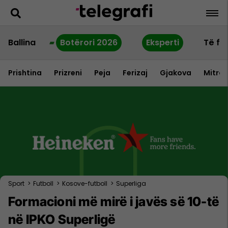
Ballina
Botërori 2026
Eksperti
Të fu
Prishtina
Prizreni
Peja
Ferizaj
Gjakova
Mitrov
Sport
>
Futboll
>
Kosove-futboll
>
Superliga
Formacioni më mirë i javës së 10-të
në IPKO Superligë