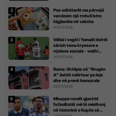
erëra të forta
Pse udhëtarët me përvojë
vendosin një rrotull letre
higjienike në valixhe
20/07/2026
Vëllai i vogël i Yamalit është
sërish tema kryesore e
rrjeteve sociale - vodhi
vëmendjen pas finales së
20/07/2026
Kupës së Botës
Rama: Shtëpia në "Rrugën
A" është ndërtuar pa leje
dhe në pronë komunale
22/07/2026
Mbappe rendit gjashtë
futbollistët më të mëdhenj
në historinë e Kupës së
Botës, Messi mbetet i dyti
23/07/2026