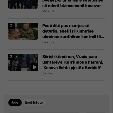
së nderit biznesmenit kosovar
Mali i Zi
Pesë ditë pas marrjes së
detyrës, shefi i ri i ushtrisë
ukrainase urdhëron kontroll të
madh
Evropa
Sërish kërcënon, Vuçiq para
ushtarëve: Kurrë mos e harroni,
'Kosova është pjesë e Serbisë'
Serbia
Jobs
Real Estate