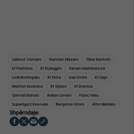
Labinot Osmani
Gentian Mezani
Ylber Kastrati
Kf Prishtina
Kf Dukagjini
Kenan Haxhihamza
Lorik Boshnjaku
Kf Drita
Izair Emini
Kf Llapi
Meriton Korenica
Kf Gjilani
Kf Drenica
Qemail Elshani
Ardian Limani
Franc Veliu
Superliga E Kosovës
Benjamin Emini
Altin Mërlaku