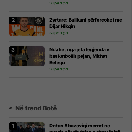
edicionin 2026/27
Superliga
Zyrtare: Ballkani përforcohet me
Dijar Nikqin
Superliga
Ndahet nga jeta legjenda e
basketbollit pejan, Mithat
Belegu
Superliga
Në trend Botë
Dritan Abazoviqi merret në
pyetje për dhënien e shtetësisë