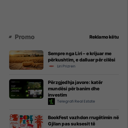
Promo
Reklamo këtu
Sempre nga Liri – e krijuar me
përkushtim, e dalluar për cilësi
Liri Prizren
Përzgjedhja javore: katër
mundësi për banim dhe
investim
Telegrafi Real Estate
BookFest vazhdon rrugëtimin në
Gjilan pas suksesit të