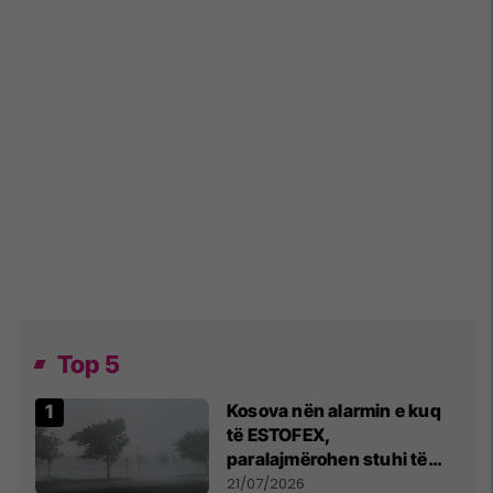
Top 5
Kosova nën alarmin e kuq
të ESTOFEX,
paralajmërohen stuhi të
fuqishme me breshër dhe
21/07/2026