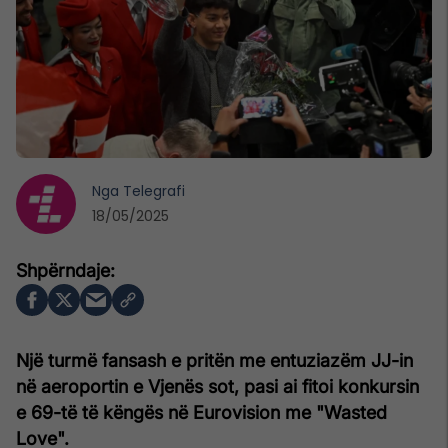
Nga
Telegrafi
18/05/2025
Një turmë fansash e pritën me entuziazëm JJ-in
në aeroportin e Vjenës sot, pasi ai fitoi konkursin
e 69-të të këngës në Eurovision me "Wasted
Love".