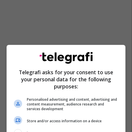
Promo
Reklamo këtu
Telegrafi asks for your consent to use
Një hap më afër pronës së duhur
your personal data for the following
– zbuloni përzgjedhjen javore në
purposes:
Telegrafi Real Estate
Telegrafi Real Estate
Personalised advertising and content, advertising and
content measurement, audience research and
services development
IPKO, Sponsor i Artë i DokuFest
2026, mbështet filmin dhe
Store and/or access information on a device
frymëzon gjeneratën e re të
krijuesve
IPKO