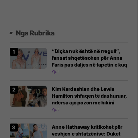
Nga Rubrika
“Diçka nuk është në rregull”,
fansat shqetësohen për Anna
Faris pas daljes në tapetin e kuq
Yjet
Kim Kardashian dhe Lewis
Hamilton shfaqen të dashuruar,
ndërsa ajo pozon me bikini
Yjet
Anne Hathaway kritikohet për
veshjen e shtatzënisë: Duket