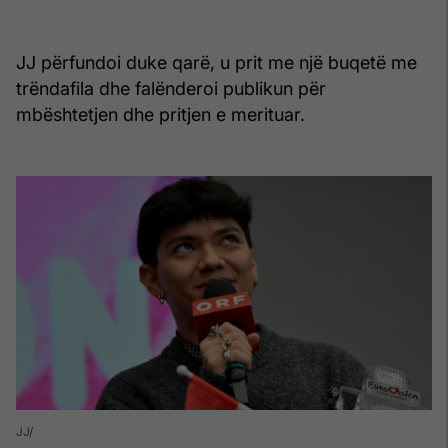
JJ përfundoi duke qarë, u prit me një buqetë me
trëndafila dhe falënderoi publikun për
mbështetjen dhe pritjen e merituar.
JJ