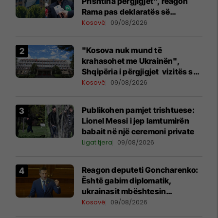
Prishtina përgjigjet", reagon
Rama pas deklaratës së
Zelenskyt në Beograd
Kosovë
09/08/2026
"Kosova nuk mund të
krahasohet me Ukrainën",
Shqipëria i përgjigjet vizitës së
Zelenskyt në Serbi
Kosovë
09/08/2026
Publikohen pamjet trishtuese:
Lionel Messi i jep lamtumirën
babait në një ceremoni private
Ligat tjera
09/08/2026
Reagon deputeti Goncharenko:
Është gabim diplomatik,
ukrainasit mbështesin
pavarësinë e Kosovës
Kosovë
09/08/2026