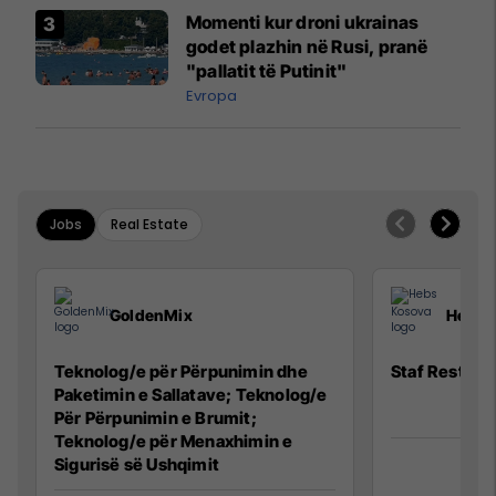
Momenti kur droni ukrainas
godet plazhin në Rusi, pranë
"pallatit të Putinit"
Evropa
Jobs
Real Estate
GoldenMix
Hebs 
Teknolog/e për Përpunimin dhe
Staf Restora
Paketimin e Sallatave; Teknolog/e
Për Përpunimin e Brumit;
Teknolog/e për Menaxhimin e
Sigurisë së Ushqimit