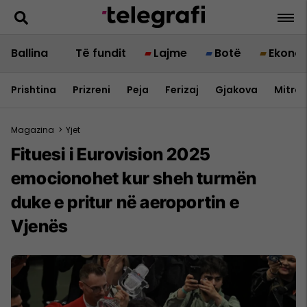
Ballina
Të fundit
Lajme
Botë
Ekono
Prishtina
Prizreni
Peja
Ferizaj
Gjakova
Mitrov
Magazina
>
Yjet
Fituesi i Eurovision 2025
emocionohet kur sheh turmën
duke e pritur në aeroportin e
Vjenës