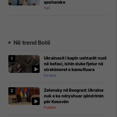
qesharake
Yjet
Në trend Botë
Ukrainasit i kapin ushtarët rusë
në befasi, ishin duke fjetur në
strehimoret e kamufluara
Evropa
Zelensky në Beograd: Ukraina
nuk e ka ndryshuar qëndrimin
për Kosovën
Politikë