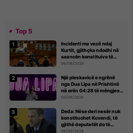
Top 5
Incidenti me vezë ndaj
Kurtit, gjithçka ndodhi në
seancën konstituive të
Kuvendit
06/08/2026
Një pleskavicë e ngrënë
nga Dua Lipa në Prishtinë
në orën 04:28 të mëngjesit
- dhe bota digjitale serbe
03/08/2026
shpall gjendjen e luftës
Deda: Nëse deri nesër nuk
konstituohet Kuvendi, të
gjithë deputetët do të
bëjnë shkelje të rëndë
06/08/2026