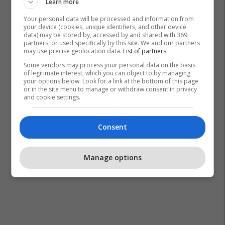
Learn more
Your personal data will be processed and information from
Pashtetat MEKA - zgjedhje
your device (cookies, unique identifiers, and other device
praktike për mëngjes, piknik
data) may be stored by, accessed by and shared with 369
partners, or used specifically by this site. We and our partners
dhe rrugë
may use precise geolocation data.
List of partners.
MEKA HALAL FOOD
Some vendors may process your personal data on the basis
of legitimate interest, which you can object to by managing
your options below. Look for a link at the bottom of this page
Konkurset e javës në Telegrafi
or in the site menu to manage or withdraw consent in privacy
Jobs: Mundësi të reja për
and cookie settings.
zhvillimin tuaj profesional
Telegrafi Jobs
Consent
Manage options