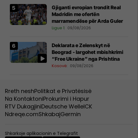
Gjiganti evropian trondit Real
Madridin me ofertën
marramendëse për Arda Guler
Ligue 1
09/08/2026
Deklarata e Zelenskyt në
Beograd - largohet mbishkrimi
“Free Ukraine” nga Prishtina
Kosovë
09/08/2026
Rreth nesh
Politikat e Privatësisë
Na Kontaktoni
Prokurimi i Hapur
RTV Dukagjini
Deutsche Welle
ICK
Ndreqe.com
Shkabaj
Germin
Shkarkoje aplikacionin e Telegrafit