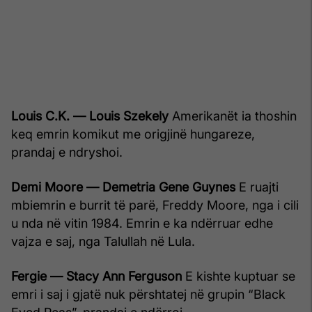
Louis C.K. — Louis Szekely
Amerikanët ia thoshin
keq emrin komikut me origjinë hungareze,
prandaj e ndryshoi.
Demi Moore — Demetria Gene Guynes
E ruajti
mbiemrin e burrit të parë, Freddy Moore, nga i cili
u nda në vitin 1984. Emrin e ka ndërruar edhe
vajza e saj, nga Talullah në Lula.
Fergie — Stacy Ann Ferguson
E kishte kuptuar se
emri i saj i gjatë nuk përshtatej në grupin “Black