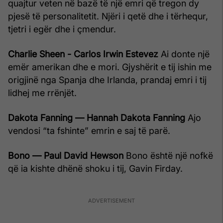
quajtur veten në bazë të një emri që tregon dy
pjesë të personalitetit. Njëri i qetë dhe i tërhequr,
tjetri i egër dhe i çmendur.
Charlie Sheen - Carlos Irwin Estevez
Ai donte një
emër amerikan dhe e mori. Gjyshërit e tij ishin me
origjinë nga Spanja dhe Irlanda, prandaj emri i tij
lidhej me rrënjët.
Dakota Fanning — Hannah Dakota Fanning
Ajo
vendosi “ta fshinte” emrin e saj të parë.
Bono — Paul David Hewson
Bono është një nofkë
që ia kishte dhënë shoku i tij, Gavin Firday.