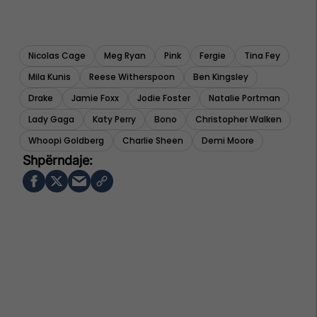
Nicolas Cage
Meg Ryan
Pink
Fergie
Tina Fey
Mila Kunis
Reese Witherspoon
Ben Kingsley
Drake
Jamie Foxx
Jodie Foster
Natalie Portman
Lady Gaga
Katy Perry
Bono
Christopher Walken
Whoopi Goldberg
Charlie Sheen
Demi Moore