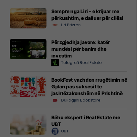
Sempre nga Liri – e krijuar me
përkushtim, e dalluar për cilësi
Liri Prizren
Përzgjedhja javore: katër
mundësi për banim dhe
investim
Telegrafi Real Estate
BookFest vazhdon rrugëtimin në
Gjilan pas suksesit të
jashtëzakonshëm në Prishtinë
Dukagjini Bookstore
Bëhu ekspert i Real Estate me
UBT
UBT