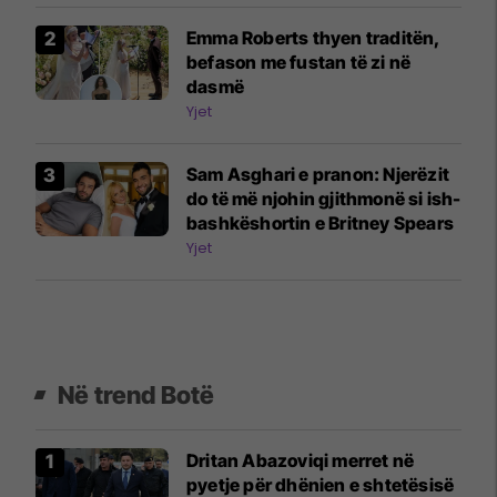
Emma Roberts thyen traditën,
befason me fustan të zi në
dasmë
Yjet
Sam Asghari e pranon: Njerëzit
do të më njohin gjithmonë si ish-
bashkëshortin e Britney Spears
Yjet
Në trend Botë
Dritan Abazoviqi merret në
pyetje për dhënien e shtetësisë