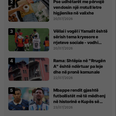
Pse udhëtarët me përvojë
vendosin një rrotull letre
higjienike në valixhe
20/07/2026
Vëllai i vogël i Yamalit është
sërish tema kryesore e
rrjeteve sociale - vodhi
vëmendjen pas finales së
20/07/2026
Kupës së Botës
Rama: Shtëpia në "Rrugën
A" është ndërtuar pa leje
dhe në pronë komunale
22/07/2026
Mbappe rendit gjashtë
futbollistët më të mëdhenj
në historinë e Kupës së
Botës, Messi mbetet i dyti
23/07/2026