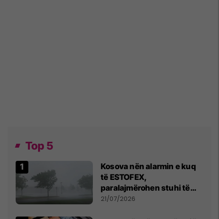
Top 5
Kosova nën alarmin e kuq
të ESTOFEX,
paralajmërohen stuhi të
fuqishme me breshër dhe
21/07/2026
erëra të forta