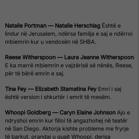
Natalie Portman — Natalie Herschlag
Është e
lindur në Jerusalem, ndërsa familja e saj e ndërroi
mbiemrin kur u vendosën në SHBA.
Reese Witherspoon — Laura Jeanne Witherspoon
E ka marrë mbiemrin e vajzërisë së nënës, Reese,
për të bërë emrin e saj.
Tina Fey — Elizabeth Stamatina Fey
Emri i saj
është version i shkurtër i emrit të mesëm.
Whoopi Goldberg — Caryn Elaine Johnson
Ajo e
ndryshoi emrin kur filloi të angazhohej në teatër
në San Diego. Aktorja kishte probleme me fryrje
të barkut, prandaj u quajt Whoopi, derisa