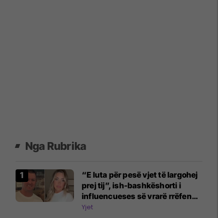
Nga Rubrika
“E luta për pesë vjet të largohej
prej tij”, ish-bashkëshorti i
influencueses së vrarë rrëfen
dramën
Yjet