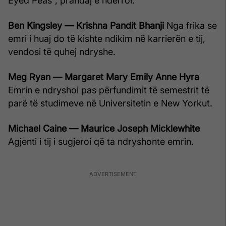
Eyed Peas”, prandaj e ndërroi.
Ben Kingsley — Krishna Pandit Bhanji
Nga frika se
emri i huaj do të kishte ndikim në karrierën e tij,
vendosi të quhej ndryshe.
Meg Ryan — Margaret Mary Emily Anne Hyra
Emrin e ndryshoi pas përfundimit të semestrit të
parë të studimeve në Universitetin e New Yorkut.
Michael Caine — Maurice Joseph Micklewhite
Agjenti i tij i sugjeroi që ta ndryshonte emrin.