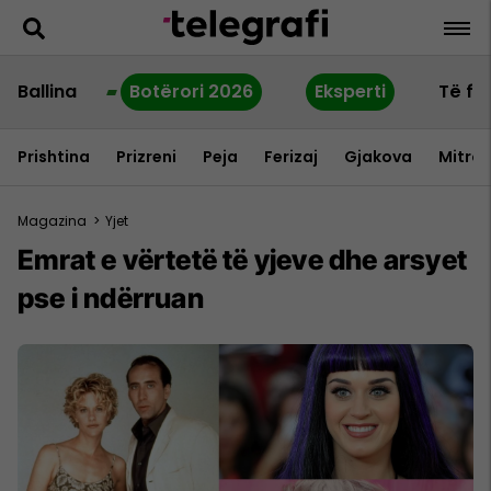
Ballina
Botërori 2026
Eksperti
Të fu
Prishtina
Prizreni
Peja
Ferizaj
Gjakova
Mitrov
Magazina
>
Yjet
Emrat e vërtetë të yjeve dhe arsyet
pse i ndërruan