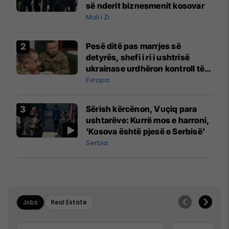
së nderit biznesmenit kosovar
Mali i Zi
Pesë ditë pas marrjes së
detyrës, shefi i ri i ushtrisë
ukrainase urdhëron kontroll të
madh
Evropa
Sërish kërcënon, Vuçiq para
ushtarëve: Kurrë mos e harroni,
'Kosova është pjesë e Serbisë'
Serbia
Jobs
Real Estate