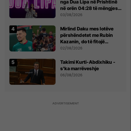
nga Dua Lipa në Prishtinë
në orën 04:28 të mëngjesit
- dhe bota digjitale serbe
03/08/2026
shpall gjendjen e luftës
Mirlind Daku mes lotëve
përshëndetet me Rubin
Kazanin, do të fitojë
miliona te Spartak Moska
02/08/2026
Takimi Kurti-Abdixhiku -
s'ka marrëveshje
06/08/2026