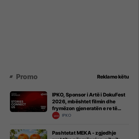
Promo
Reklamo këtu
IPKO, Sponsor i Artë i DokuFest
2026, mbështet filmin dhe
frymëzon gjeneratën e re të
krijuesve
IPKO
Pashtetat MEKA - zgjedhje