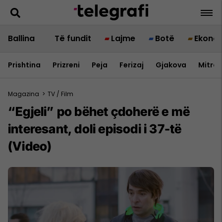
Ballina
Të fundit
Lajme
Botë
Ekono
Prishtina
Prizreni
Peja
Ferizaj
Gjakova
Mitrov
Magazina
>
TV / Film
“Egjeli” po bëhet çdoherë e më
interesant, doli episodi i 37-të
(Video)