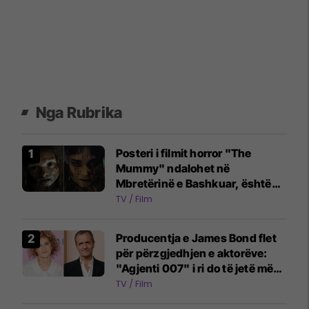
Nga Rubrika
Posteri i filmit horror "The
Mummy" ndalohet në
Mbretërinë e Bashkuar, është
konsideruar shumë shqetësues
TV / Film
për kalimtarët
Producentja e James Bond flet
për përzgjedhjen e aktorëve:
"Agjenti 007" i ri do të jetë më
emocionues dhe ndryshe
TV / Film