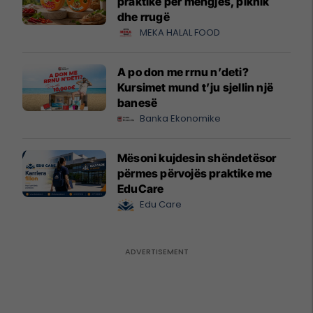
praktike për mëngjes, piknik
dhe rrugë
MEKA HALAL FOOD
A po don me rrnu n’deti?
Kursimet mund t’ju sjellin një
banesë
Banka Ekonomike
Mësoni kujdesin shëndetësor
përmes përvojës praktike me
EduCare
Edu Care