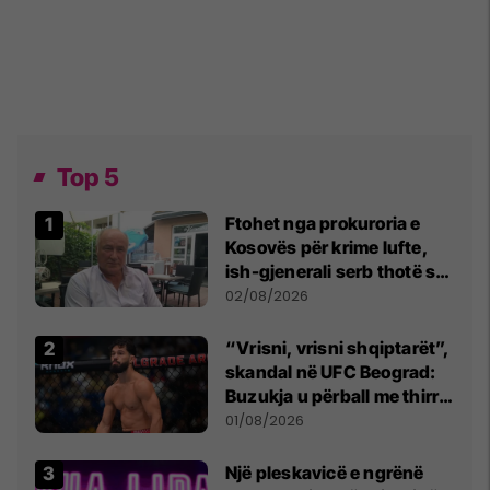
Top 5
Ftohet nga prokuroria e
Kosovës për krime lufte,
ish-gjenerali serb thotë se
dikush e tradhtoi në
02/08/2026
Beograd
“Vrisni, vrisni shqiptarët”,
skandal në UFC Beograd:
Buzukja u përball me thirrje
anti-shqiptare nga
01/08/2026
tribunat
Një pleskavicë e ngrënë