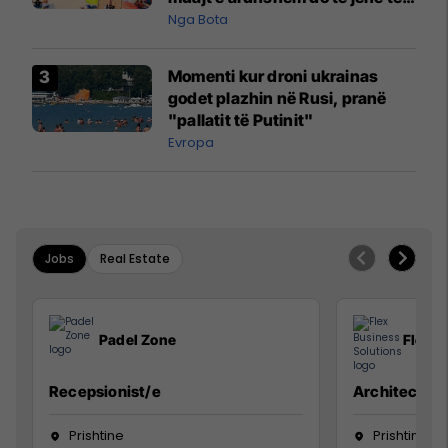
pazakontë
Nga Bota
Momenti kur droni ukrainas
godet plazhin në Rusi, pranë
"pallatit të Putinit"
Evropa
Jobs
Real Estate
Padel Zone
Flex B
Recepsionist/e
Architect
Prishtine
Prishtinë