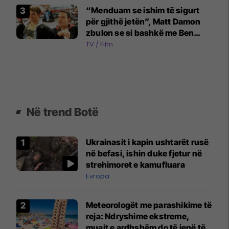
“Menduam se ishim të sigurt
për gjithë jetën”, Matt Damon
zbulon se si bashkë me Ben
Affleck mbetën pa para pas
TV / Film
suksesit të një filmi
Në trend Botë
Ukrainasit i kapin ushtarët rusë
në befasi, ishin duke fjetur në
strehimoret e kamufluara
Evropa
Meteorologët me parashikime të
reja: Ndryshime ekstreme,
muajt e ardhshëm do të jenë të