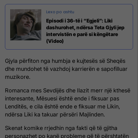
Episodi i 36-të i “Egjeli”: Liki
dashurohet, ndërsa Teta Gjyli jep
intervistën e parë si këngëtare
(Video)
Gjyla përfiton nga humbja e kujtesës së Sheqës
dhe mundohet të vazhdoj karrierën e sapofilluar
muzikore.
Romanca mes Sevdijës dhe Ilazit merr një kthesë
interesante, Mësuesi është ende i fiksuar pas
Lenditës, e cila është ende e fiksuar me Likin,
ndërsa Liki ka takuar përsëri Majlinden.
Skenat komike rrjedhin nga fakti që të gjitha
personazhet po kanë probleme që të përshtatën