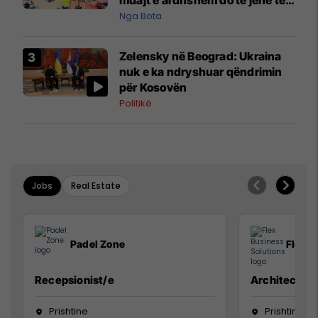
muajt e ardhshëm do të jenë të
pazakontë
Nga Bota
Zelensky në Beograd: Ukraina
nuk e ka ndryshuar qëndrimin
për Kosovën
Politikë
Jobs
Real Estate
Padel Zone
Flex B
Recepsionist/e
Architect
Prishtine
Prishtinë