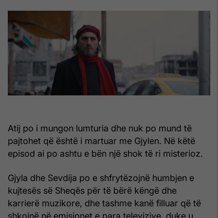
Atij po i mungon lumturia dhe nuk po mund të
pajtohet që është i martuar me Gjylen. Në këtë
episod ai po ashtu e bën një shok të ri misterioz.
Gjyla dhe Sevdija po e shfrytëzojnë humbjen e
kujtesës së Sheqës për të bërë këngë dhe
karrierë muzikore, dhe tashme kanë filluar që të
shkojnë në emisionet e para televizive, duke u