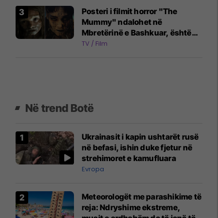
Posteri i filmit horror "The
Mummy" ndalohet në
Mbretërinë e Bashkuar, është
konsideruar shumë shqetësues
TV / Film
për kalimtarët
Në trend Botë
Ukrainasit i kapin ushtarët rusë
në befasi, ishin duke fjetur në
strehimoret e kamufluara
Evropa
Meteorologët me parashikime të
reja: Ndryshime ekstreme,