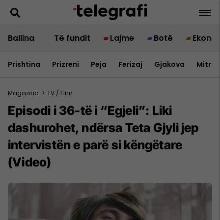
Ballina
Të fundit
Lajme
Botë
Ekono
Prishtina
Prizreni
Peja
Ferizaj
Gjakova
Mitrov
Magazina
>
TV / Film
Episodi i 36-të i “Egjeli”: Liki
dashurohet, ndërsa Teta Gjyli jep
intervistën e parë si këngëtare
(Video)