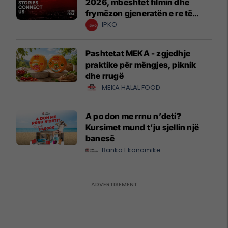
2026, mbështet filmin dhe
frymëzon gjeneratën e re të
krijuesve
IPKO
Pashtetat MEKA - zgjedhje
praktike për mëngjes, piknik
dhe rrugë
MEKA HALAL FOOD
A po don me rrnu n’deti?
Kursimet mund t’ju sjellin një
banesë
Banka Ekonomike