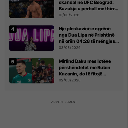
skandal në UFC Beograd:
Buzukja u përball me thirrje
anti-shqiptare nga
01/08/2026
tribunat
Një pleskavicë e ngrënë
nga Dua Lipa në Prishtinë
në orën 04:28 të mëngjesit
- dhe bota digjitale serbe
03/08/2026
shpall gjendjen e luftës
Mirlind Daku mes lotëve
përshëndetet me Rubin
Kazanin, do të fitojë
miliona te Spartak Moska
02/08/2026