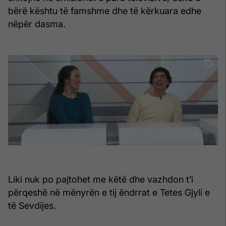
bërë kështu të famshme dhe të kërkuara edhe
nëpër dasma.
Liki nuk po pajtohet me këtë dhe vazhdon t’i
përqeshë në mënyrën e tij ëndrrat e Tetes Gjyli e
të Sevdijes.