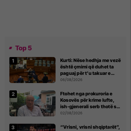
Top 5
Kurti: Nëse hedhja me vezë
është çmimi që duhet ta
paguaj për t’u takuar e
bashkëbiseduar jam i
06/08/2026
lumtur ta bëj këtë
Ftohet nga prokuroria e
Kosovës për krime lufte,
ish-gjenerali serb thotë se
dikush e tradhtoi në
02/08/2026
Beograd
“Vrisni, vrisni shqiptarët”,