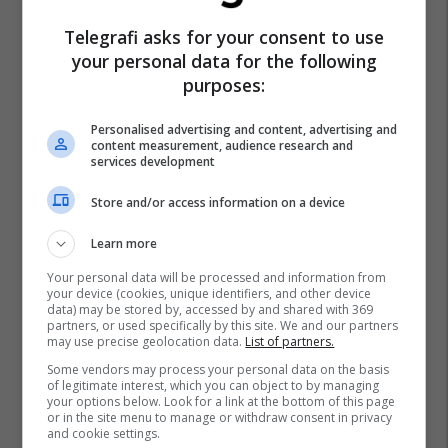
Telegrafi asks for your consent to use
your personal data for the following
purposes:
Personalised advertising and content, advertising and
content measurement, audience research and
services development
Store and/or access information on a device
Learn more
Your personal data will be processed and information from
your device (cookies, unique identifiers, and other device
data) may be stored by, accessed by and shared with 369
partners, or used specifically by this site. We and our partners
may use precise geolocation data.
List of partners.
Some vendors may process your personal data on the basis
of legitimate interest, which you can object to by managing
your options below. Look for a link at the bottom of this page
Gjirafa
Egjeli
Gjirafa.com
Gjirafavideo
or in the site menu to manage or withdraw consent in privacy
and cookie settings.
Stupcat