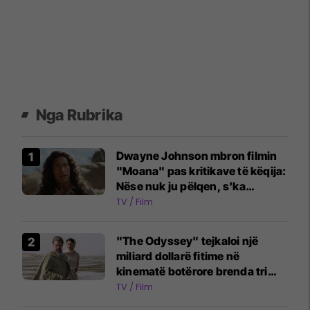
Nga Rubrika
Dwayne Johnson mbron filmin
"Moana" pas kritikave të këqija:
Nëse nuk ju pëlqen, s'ka
problem
TV / Film
"The Odyssey" tejkaloi një
miliard dollarë fitime në
kinematë botërore brenda tri
javësh
TV / Film