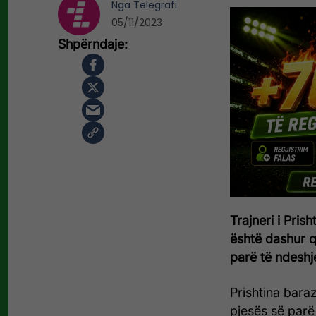
Nga
Telegrafi
05/11/2023
Trajneri i Pri
është dashur q
parë të ndeshj
Prishtina bara
pjesës së parë 