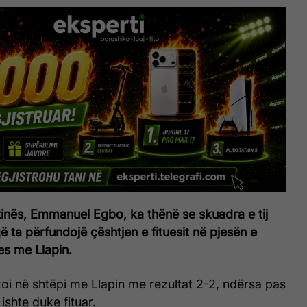
shtinës, Emmanuel Egbo, ka thënë se skuadra e tij
ë ta përfundojë çështjen e fituesit në pjesën e
es me Llapin.
zoi në shtëpi me Llapin me rezultat 2-2, ndërsa pas
ishte duke fituar.