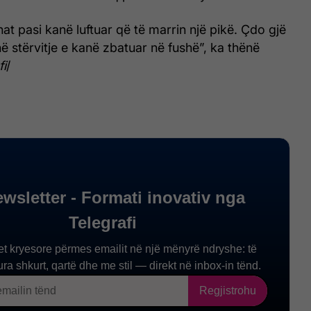
at pasi kanë luftuar që të marrin një pikë. Çdo gjë
ë stërvitje e kanë zbatuar në fushë”, ka thënë
fi
/