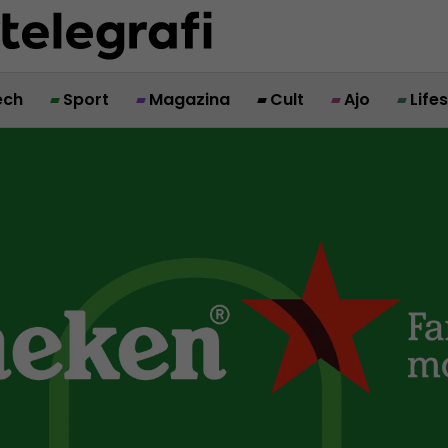
ech
Sport
Magazina
Cult
Ajo
Life