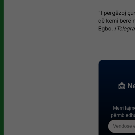
“I përgëzoj çun
që kemi bërë n
Egbo. /
Telegra