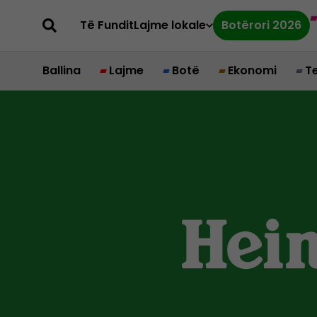
Të Fundit
Lajme lokale
Botërori 2026
Ballina
Lajme
Botë
Ekonomi
T