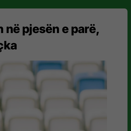
n në pjesën e parë,
hçka