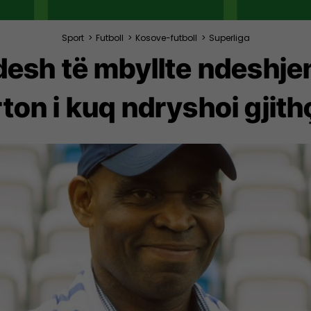
Sport
>
Futboll
>
Kosove-futboll
>
Superliga
desh të mbyllte ndeshje
ton i kuq ndryshoi gjit