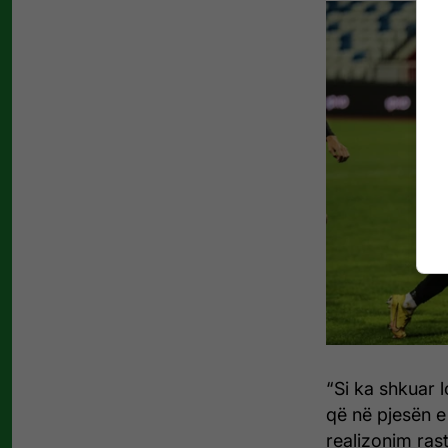
“Si ka shkuar l
që në pjesën e 
realizonim ras