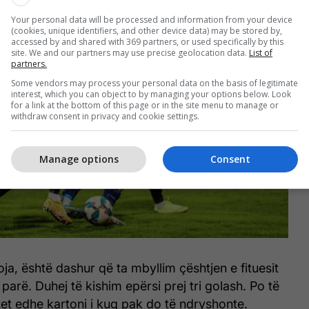
Your personal data will be processed and information from your device
(cookies, unique identifiers, and other device data) may be stored by,
accessed by and shared with 369 partners, or used specifically by this
site. We and our partners may use precise geolocation data.
List of
partners.
Some vendors may process your personal data on the basis of legitimate
interest, which you can object to by managing your options below. Look
for a link at the bottom of this page or in the site menu to manage or
withdraw consent in privacy and cookie settings.
Manage options
Consent
oja, është dashur që ta mbyllim çështjen e fituesit
parë. Duhej të kishim epërsi prej tri golash. Po të
tet edhe kartoni i kuq pak do të ndryshonte.