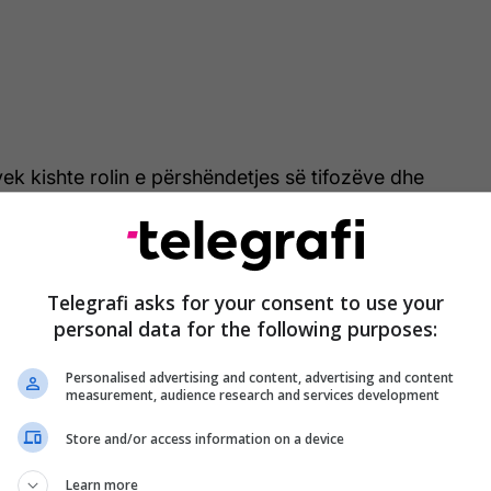
yek kishte rolin e përshëndetjes së tifozëve dhe
ht fillimin e garës në Meksikë, një nga tre vendet
 së Botës 2026.
Telegrafi asks for your consent to use your
personal data for the following purposes:
Personalised advertising and content, advertising and content
measurement, audience research and services development
Store and/or access information on a device
Learn more