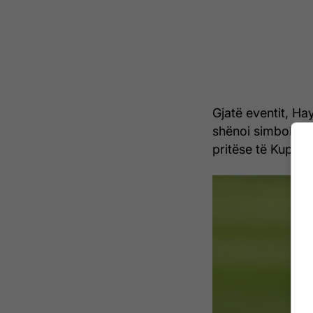
Gjatë eventit, Ha
shënoi simbolikis
pritëse të Kupës