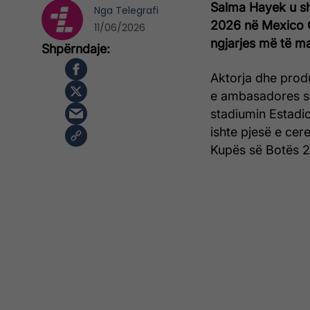
Salma Hayek u sh
Nga
Telegrafi
2026 në Mexico Ci
11/06/2026
ngjarjes më të ma
Aktorja dhe prod
e ambasadores s
stadiumin Estadio
ishte pjesë e cer
Kupës së Botës 