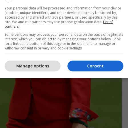
Your personal data will be processed and information from your device
(cookies, unique identifiers, and other device data) may be stored by,
accessed by and shared with 369 partners, or used specifically by this
site. We and our partners may use precise geolocation data.
List of
partners.
Some vendors may process your personal data on the basis of legitimate
interest, which you can object to by managing your options below. Look
for a link at the bottom of this page or in the site menu to manage or
withdraw consent in privacy and cookie settings.
Manage options
Consent