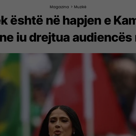
Magazina
>
Muzikë
 është në hapjen e Kam
e iu drejtua audiencës