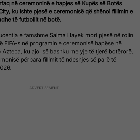
faq në ceremoninë e hapjes së Kupës së Botës
ty, ku ishte pjesë e ceremonisë që shënoi fillimin e
dhe të futbollit në botë.
ucentja e famshme Salma Hayek mori pjesë në rolin
ë FIFA-s në programin e ceremonisë hapëse në
 Azteca, ku ajo, së bashku me yje të tjerë botërorë,
emonisë përpara fillimit të ndeshjes së parë të
2026.