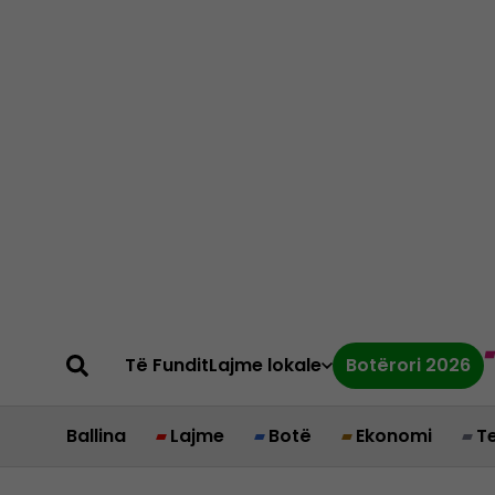
Të Fundit
Lajme lokale
Botërori 2026
Ballina
Lajme
Botë
Ekonomi
T