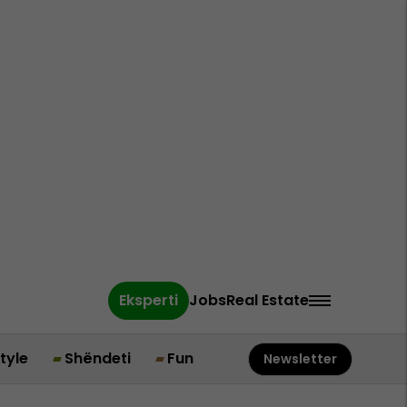
Eksperti
Jobs
Real Estate
style
Shëndeti
Fun
Newsletter