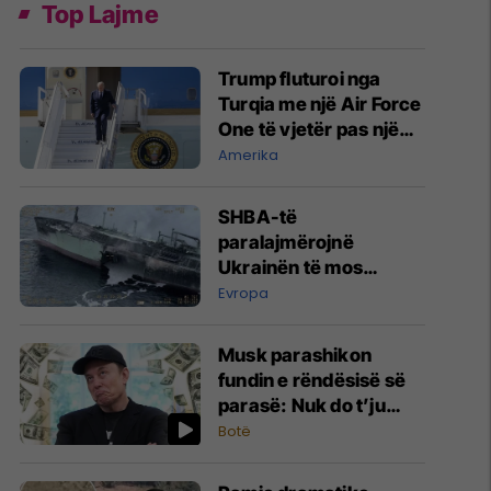
Top Lajme
Trump fluturoi nga
Turqia me një Air Force
One të vjetër pas një
kërcënimi të
Amerika
besueshëm nga Irani
dhe ‘proksit’ e tij
SHBA-të
paralajmërojnë
Ukrainën të mos
sulmojë anijet jo-ruse
Evropa
Musk parashikon
fundin e rëndësisë së
parasë: Nuk do t’ju
duhet në vitin 2036
Botë