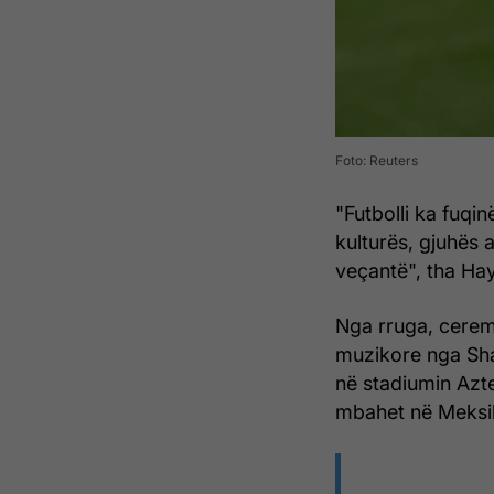
Foto: Reuters
"Futbolli ka fuqi
kulturës, gjuhës 
veçantë", tha Ha
Nga rruga, cerem
muzikore nga Sha
në stadiumin Azte
mbahet në Meksik