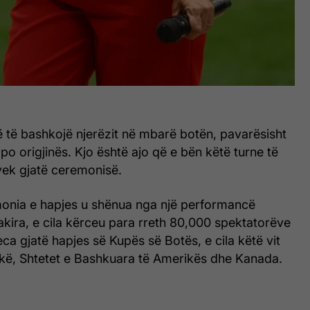
në të bashkojë njerëzit në mbarë botën, pavarësisht
apo origjinës. Kjo është ajo që e bën këtë turne të
yek gjatë ceremonisë.
onia e hapjes u shënua nga një performancë
kira, e cila kërceu para rreth 80,000 spektatorëve
ca gjatë hapjes së Kupës së Botës, e cila këtë vit
ë, Shtetet e Bashkuara të Amerikës dhe Kanada.