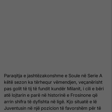
Paraqitja e jashtëzakonshme e Soule në Serie A
këtë sezon ka tërhequr vëmendjen, veçanërisht
pas golit të tij të fundit kundër Milanit, i cili e bëri
atë lojtarin e parë në historinë e Frosinone që
arrin shifra të dyfishta në ligë. Kjo situatë e lë
Juventusin në një pozicion të favorshëm për të