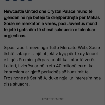
Newcastle United dhe Crystal Palace mund të
gjenden në një betejë të drejtpërdrejtë për Matias
Soule në merkaton e verës, pasi Juventus mund
të jetë i gatshëm të shesë sulmuesin e talentuar
argjentinas.
Sipas raportimeve nga Tutto Mercato Web, Soule
është shfaqur si një objektiv kyç për të dy klubet
e Ligës Premier përpara afatit kalimtar të verës.
Lojtari, i vlerësuar në rreth 40 milionë euro, ka
impresionuar gjatë periudhës së huazimit te
Frosinone në Serinë A, duke ngjallur interesim nga
disa skuadra.