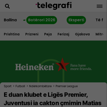
Ballina
Botërori 2026
Eksperti
Të fu
Prishtina
Prizreni
Peja
Ferizaj
Gjakova
Mitrov
Sport
>
Futboll
>
Ndërkombëtare
>
Premier League
E duan klubet e Ligës Premier,
Juventusi ia cakton çmimin Matias