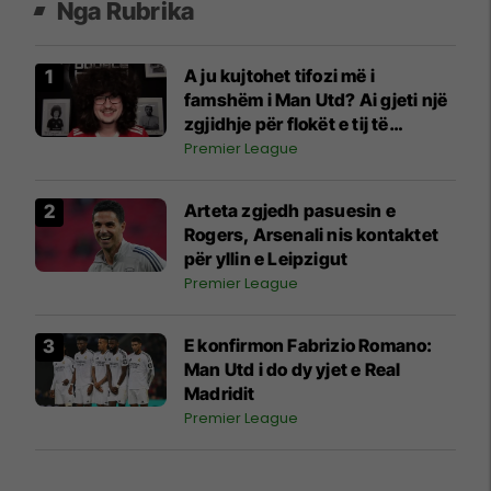
Nga Rubrika
A ju kujtohet tifozi më i
famshëm i Man Utd? Ai gjeti një
zgjidhje për flokët e tij të
harlisur dhe të çrregullt
Premier League
Arteta zgjedh pasuesin e
Rogers, Arsenali nis kontaktet
për yllin e Leipzigut
Premier League
E konfirmon Fabrizio Romano:
Man Utd i do dy yjet e Real
Madridit
Premier League