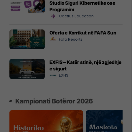
Studio Siguri Kibernetike ose
Programim
Cacttus Education
Oferta e Korrikut në FAFA Sun
Fafa Resorts
EXFIS – Katër stinë, një zgjedhje
e sigurt
EXFIS
Kampionati Botëror 2026