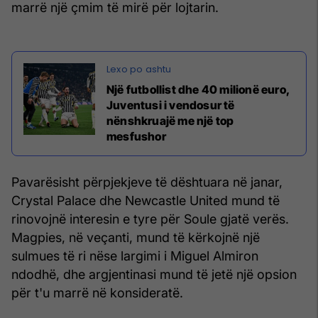
marrë një çmim të mirë për lojtarin.
Një futbollist dhe 40 milionë euro,
Juventusi i vendosur të
nënshkruajë me një top
mesfushor
Pavarësisht përpjekjeve të dështuara në janar,
Crystal Palace dhe Newcastle United mund të
rinovojnë interesin e tyre për Soule gjatë verës.
Magpies, në veçanti, mund të kërkojnë një
sulmues të ri nëse largimi i Miguel Almiron
ndodhë, dhe argjentinasi mund të jetë një opsion
për t'u marrë në konsideratë.