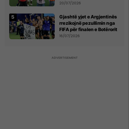
vëmendjen pas finales së
20/07/2026
Kupës së Botës
Gjashtë yjet e Argjentinës
rrezikojnë pezullimin nga
FIFA për finalen e Botërorit
16/07/2026