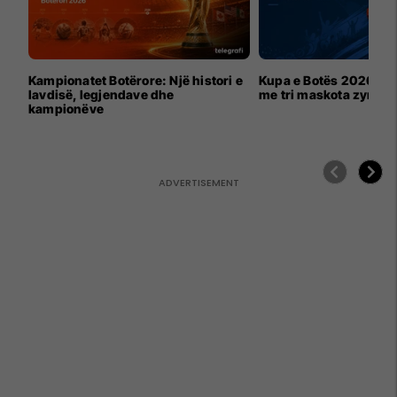
Kampionatet Botërore: Një histori e
Kupa e Botës 2026 për
lavdisë, legjendave dhe
me tri maskota zyrtar
kampionëve