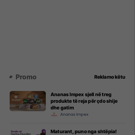
Promo
Reklamo këtu
Ananas Impex sjell në treg
produkte të reja për çdo shije
dhe gatim
Ananas Impex
Maturant, puno nga shtëpia!