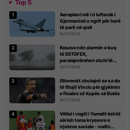
Top 5
Aeroplani më i ri luftarak i
Gjermanisë u ngrit për herë
të parë në qiell
16/07/2026
Kosova nën alarmin e kuq
të ESTOFEX,
paralajmërohen stuhi të
fuqishme me breshër dhe
21/07/2026
erëra të forta
Sllovenët zbulojnë se sa do
të fitojë Vincic për gjykimin
e finales së Kupës së Botës
18/07/2026
Vëllai i vogël i Yamalit është
sërish tema kryesore e
rrjeteve sociale - vodhi