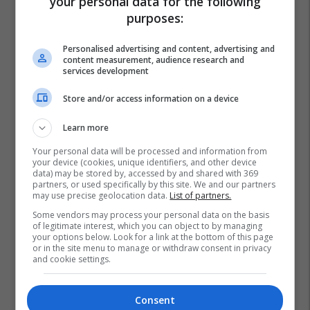
your personal data for the following
purposes:
Personalised advertising and content, advertising and
content measurement, audience research and
services development
Store and/or access information on a device
Learn more
Your personal data will be processed and information from
your device (cookies, unique identifiers, and other device
data) may be stored by, accessed by and shared with 369
partners, or used specifically by this site. We and our partners
may use precise geolocation data.
List of partners.
Some vendors may process your personal data on the basis
of legitimate interest, which you can object to by managing
your options below. Look for a link at the bottom of this page
or in the site menu to manage or withdraw consent in privacy
and cookie settings.
Consent
Transferimet
Crystal Palace
Matias Soule