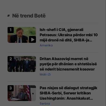
Në trend Botë
Ish-shefi i CIA, gjenerali
Petraeus: Ukraina përdor mbi 10
mijë dronë në ditë, SHBA-ja
mbetet shumë prapa në
Amerika
prodhim
Dritan Abazoviqi merret në
pyetje për dhënien e shtetësisë
së nderit biznesmenit kosovar
Mali i Zi
Pas nisjes së dialogut strategjik
SHBA-Serbi, Serwer kritikon
Uashingtonin: Anashkaluat
Banjskën, sulmin ndaj KFOR-it
Serbia