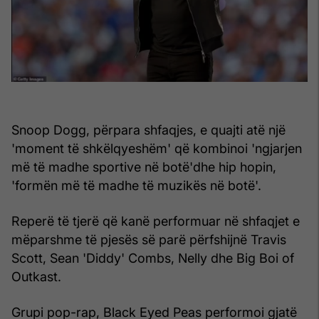
Snoop Dogg, përpara shfaqjes, e quajti atë një
'moment të shkëlqyeshëm' që kombinoi 'ngjarjen
më të madhe sportive në botë'dhe hip hopin,
'formën më të madhe të muzikës në botë'.
Reperë të tjerë që kanë performuar në shfaqjet e
mëparshme të pjesës së parë përfshijnë Travis
Scott, Sean 'Diddy' Combs, Nelly dhe Big Boi of
Outkast.
Grupi pop-rap, Black Eyed Peas performoi gjatë