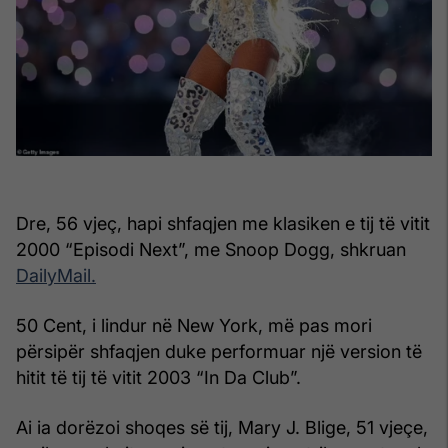
Dre, 56 vjeç, hapi shfaqjen me klasiken e tij të vitit
2000 “Episodi Next”, me Snoop Dogg, shkruan
DailyMail.
50 Cent, i lindur në New York, më pas mori
përsipër shfaqjen duke performuar një version të
hitit të tij të vitit 2003 “In Da Club”.
Ai ia dorëzoi shoqes së tij, Mary J. Blige, 51 vjeçe,