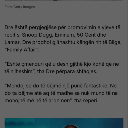
Foto: Getty Images
Dre është përgjegjëse për promovimin e yjeve të
repit si Snoop Dogg, Eminem, 50 Cent dhe
Lamar. Dre prodhoi gjithashtu këngën hit të Blige,
“Family Affair”.
“Është çmenduri që u desh gjithë kjo kohë që ne
të njiheshim”, tha Dre përpara shfaqjes.
“Mendoj se do të bëjmë një punë fantastike. Ne
do ta bëjmë atë aq të madhe sa nuk mund të na
mohojnë më në të ardhmen”, tha reperi.