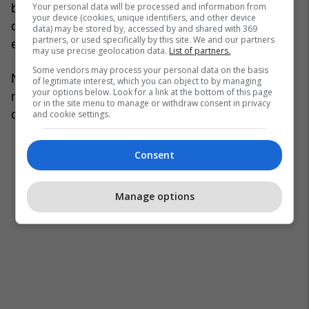
Your personal data will be processed and information from
bleu Beats Electronics në 2014 për 3 miliardë
your device (cookies, unique identifiers, and other device
dollarë, dhe aksionet e tij thuhet se kapnin vlerën
data) may be stored by, accessed by and shared with 369
partners, or used specifically by this site. We and our partners
e 800 milionë dollarëve në atë kohë.
may use precise geolocation data.
List of partners.
Some vendors may process your personal data on the basis
Në dhjetor, ish-bashkëshortja e tij, Nicole Young
of legitimate interest, which you can object to by managing
your options below. Look for a link at the bottom of this page
mori nga martesa e tyre 24-vjeçare, 100 milionë
or in the site menu to manage or withdraw consent in privacy
dollarë.
and cookie settings.
Consent
Manage options