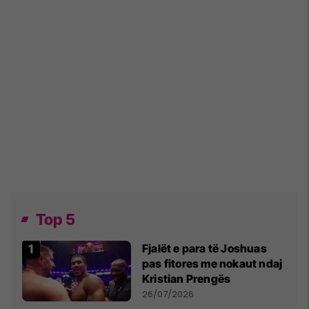
Top 5
Fjalët e para të Joshuas
pas fitores me nokaut ndaj
Kristian Prengës
26/07/2026