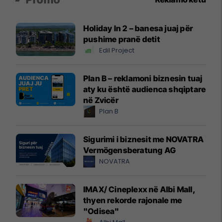
Holiday In 2 – banesa juaj për
pushime pranë detit
Edil Project
Plan B – reklamoni biznesin tuaj
aty ku është audienca shqiptare
në Zvicër
Plan B
Sigurimi i biznesit me NOVATRA
Vermögensberatung AG
NOVATRA
IMAX/ Cineplexx në Albi Mall,
thyen rekorde rajonale me
"Odisea"