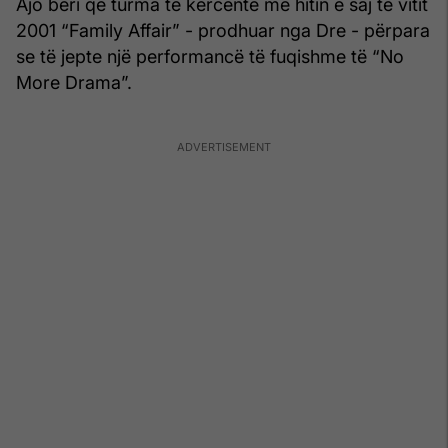
Ajo bëri që turma të kërcente me hitin e saj të vitit
2001 “Family Affair” - prodhuar nga Dre - përpara
se të jepte një performancë të fuqishme të “No
More Drama”.