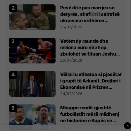
Pesë ditë pas marrjes së
detyrës, shefi i ri i ushtrisë
ukrainase urdhëron
kontroll të madh
26/07/2026
Vetëm dy raunde dhe
miliona euro në xhep,
zbulohet sa fituan Joshua
e Prenga
26/07/2026
Vëllai iu etiketua si pjesëtar
i grupit të Arkanit, Drejtori i
Ekonomisë në Prizren
mohon pretendimet
24/07/2026
Mbappe rendit gjashtë
futbollistët më të mëdhenj
në historinë e Kupës së
×
Botës, Messi mbetet i dyti
23/07/2026