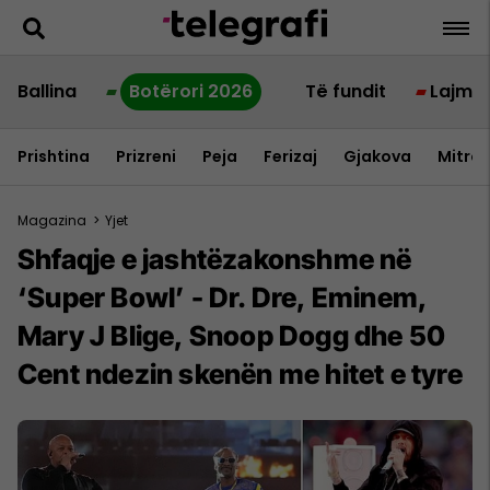
Ballina
Botërori 2026
Të fundit
Lajme
Prishtina
Prizreni
Peja
Ferizaj
Gjakova
Mitrov
Magazina
>
Yjet
Shfaqje e jashtëzakonshme në
‘Super Bowl’ - Dr. Dre, Eminem,
Mary J Blige, Snoop Dogg dhe 50
Cent ndezin skenën me hitet e tyre