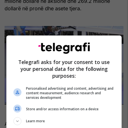
milionë dollarë në aksione dhe 269.2 milionë
dollarë në pronë dhe asete tjera.
Telegrafi asks for your consent to use
your personal data for the following
purposes:
Personalised advertising and content, advertising and
content measurement, audience research and
services development
Store and/or access information on a device
Learn more
Ai mendohej se vlente shumë më tepër - Apple