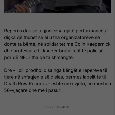
Reperi u duk se u gjunjëzua gjatë performancës -
diçka që thuhet se ai u tha organizatorëve se
donte ta bënte, në solidaritet me Colin Kaepernick
dhe protestat e tij kundër brutalitetit të policisë,
por që NFL i tha që ta shmangte.
Dre - i cili prodhoi disa nga këngët e reperëve të
tjerë në shfaqjen e së dielës, përmes labelit të tij
Death Row Records - është më i vjetri, në moshën
56-vjeçare dhe më i pasuri.