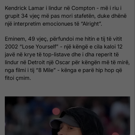
Kendrick Lamar i lindur në Compton - më i riu i
grupit 34 vjeç më pas mori stafetën, duke dhënë
një interpretim emocionues të “Alright”.
Eminem, 49 vjeç, përfundoi me hitin e tij të vitit
2002 “Lose Yourself” - një këngë e cila kaloi 12
javë në krye të top-listave dhe i dha reperit të
lindur në Detroit një Oscar për këngën më të mirë,
nga filmi i tij “8 Mile” - kënga e parë hip hop që
fitoi çmim.