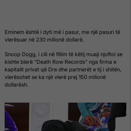
Eminem është i dyti më i pasur, me një pasuri të
vlerësuar në 230 milionë dollarë.
Snoop Dogg, i cili në fillim të këtij muaji njoftoi se
kishte blerë “Death Row Records” nga firma e
kapitalit privat që Dre dhe partnerët e tij i shitën,
vlerësohet se ka një vlerë prej 150 milionë
dollarësh.