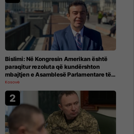
Bislimi: Në Kongresin Amerikan është
paraqitur rezoluta që kundërshton
mbajtjen e Asamblesë Parlamentare të
OSBE-së në Beograd
Kosovë