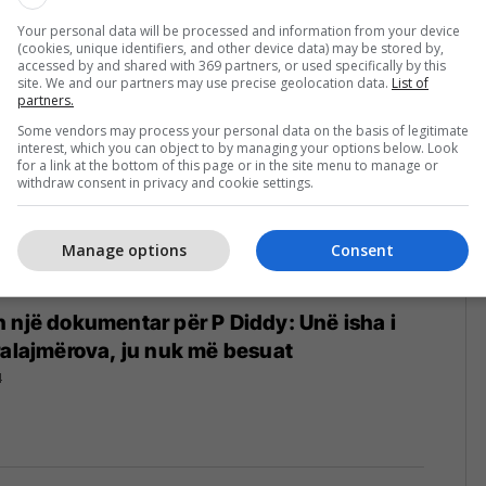
Your personal data will be processed and information from your device
(cookies, unique identifiers, and other device data) may be stored by,
accessed by and shared with 369 partners, or used specifically by this
site. We and our partners may use precise geolocation data.
List of
partners.
Some vendors may process your personal data on the basis of legitimate
interest, which you can object to by managing your options below. Look
for a link at the bottom of this page or in the site menu to manage or
withdraw consent in privacy and cookie settings.
Manage options
Consent
 një dokumentar për P Diddy: Unë isha i
ralajmërova, ju nuk më besuat
4