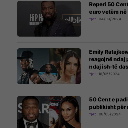
Reperi 50 Cent
euro vetëm në ta
Yjet
04/09/2024
Emily Ratajkow
reagojnë ndaj 
ndaj ish-të da
Yjet
18/05/2024
50 Cent e padi
publikisht për
Yjet
08/05/2024