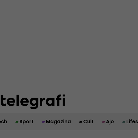
ech
Sport
Magazina
Cult
Ajo
Life