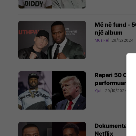
Më në fund - 
një album
Muzikë
29/12/2024
Reperi 50 Cent 
performuar në 
Yjet
29/10/2024
Dokumentarët 
Netflix