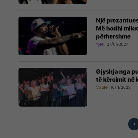
Një prezantues
Më hodhi mikro
përhershme
Yjet
27/01/2024
Gjyshja nga pu
të kërcimit në
Virale
16/11/2023
1