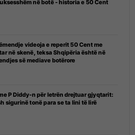
reperët më të suksesshëm në botë - historia e 50 Cent
ëmendje videoja e reperit 50 Cent me
tar në skenë, teksa Shqipëria është në
endjes së mediave botërore
me P Diddy-n për letrën drejtuar gjyqtarit:
 sigurinë tonë para se ta lini të lirë