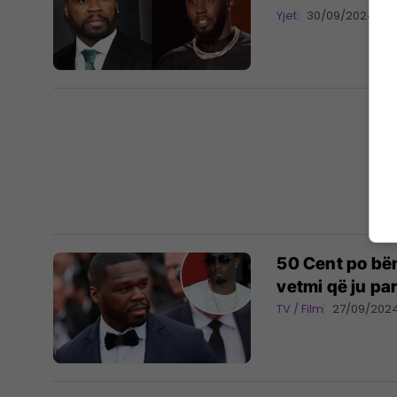
Yjet
30/09/2024
50 Cent po bën
vetmi që ju pa
TV / Film
27/09/202