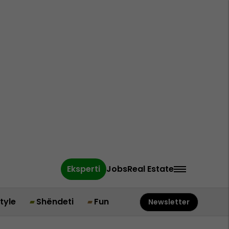
Eksperti
Jobs
Real Estate
style
Shëndeti
Fun
Newsletter