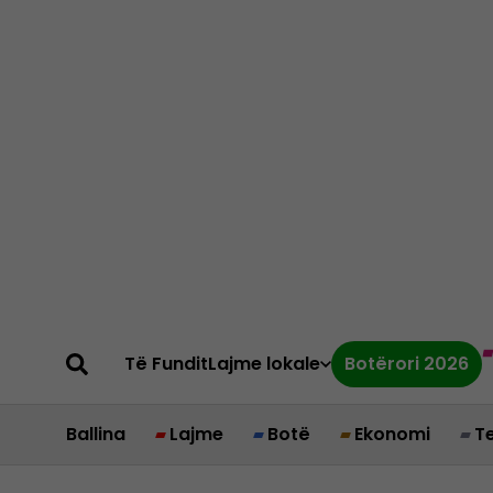
Të Fundit
Lajme lokale
Botërori 2026
Ballina
Lajme
Botë
Ekonomi
T