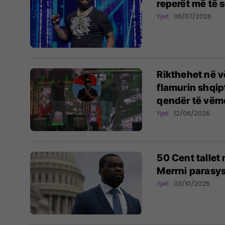
Yjet
06/07/2026
Rikthehet në v
flamurin shqip
qendër të vëm
Yjet
12/06/2026
50 Cent tallet 
Merrni parasysh
Yjet
03/10/2025