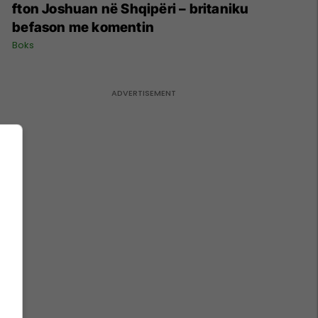
fton Joshuan në Shqipëri – britaniku
befason me komentin
Boks