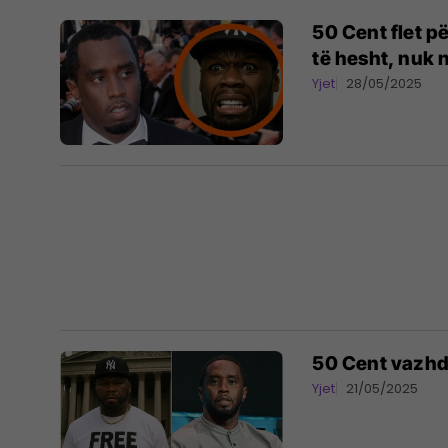
50 Cent flet p
të hesht, nuk 
Yjet
28/05/2025
50 Cent vazhdo
Yjet
21/05/2025