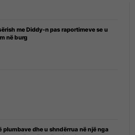
 sërish me Diddy-n pas raportimeve se u
im në burg
të plumbave dhe u shndërrua në një nga