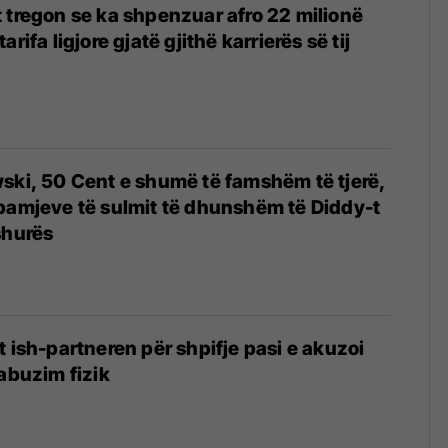
 tregon se ka shpenzuar afro 22 milionë
rifa ligjore gjatë gjithë karrierës së tij
ski, 50 Cent e shumë të famshëm të tjerë,
pamjeve të sulmit të dhunshëm të Diddy-t
shurës
t ish-partneren për shpifje pasi e akuzoi
 abuzim fizik