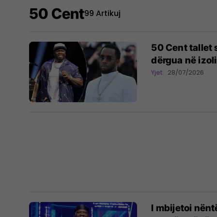
50 Cent
99 Artikuj
50 Cent tallet
dërgua në izol
Yjet
28/07/2026
I mbijetoi nën