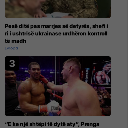
Pesë ditë pas marrjes së detyrës, shefi i
ri i ushtrisë ukrainase urdhëron kontroll
të madh
Evropa
“E ke një shtëpi të dytë aty”, Prenga