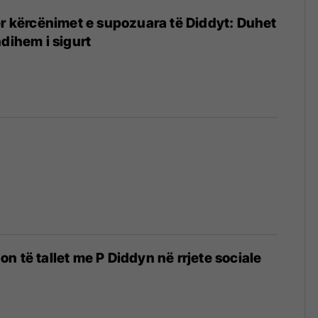
ër kërcënimet e supozuara të Diddyt: Duhet
ndihem i sigurt
n të tallet me P Diddyn në rrjete sociale