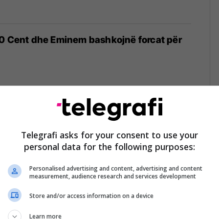
50 Cent dhe Eminem bashkojnë forcat për
refuzoi 3 milionë dollarë për të
tubimin e Trumpit
Telegrafi asks for your consent to use your
personal data for the following purposes:
Personalised advertising and content, advertising and content
measurement, audience research and services development
Store and/or access information on a device
e 50 Cent për Diddy-t po shkojnë në
Learn more