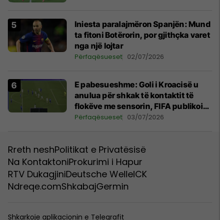
Iniesta paralajmëron Spanjën: Mund
ta fitoni Botërorin, por gjithçka varet
nga një lojtar
Përfaqësueset
02/07/2026
E pabesueshme: Goli i Kroacisë u
anulua për shkak të kontaktit të
flokëve me sensorin, FIFA publikoi
provat dhe shpjegimet kryesore
Përfaqësueset
03/07/2026
Rreth nesh
Politikat e Privatësisë
Na Kontaktoni
Prokurimi i Hapur
RTV Dukagjini
Deutsche Welle
ICK
Ndreqe.com
Shkabaj
Germin
Shkarkoje aplikacionin e Telegrafit