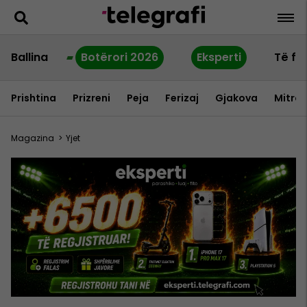
Ballina
Botërori 2026
Eksperti
Të fu
Prishtina
Prizreni
Peja
Ferizaj
Gjakova
Mitrov
Magazina
>
Yjet