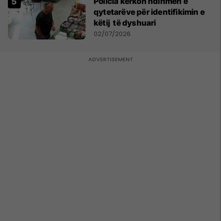
Policia kërkon ndihmën e
qytetarëve për identifikimin e
këtij të dyshuari
02/07/2026