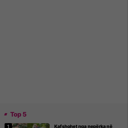
Top 5
Kafshohet nga nepërka në