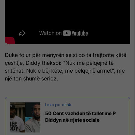
Duke folur për mënyrën se si do ta trajtonte këtë
çështje, Diddy theksoi: "Nuk më pëlqejnë të
shtënat. Nuk e bëj këtë, më pëlqejnë armët", me
një ton shumë serioz.
50 Cent vazhdon të tallet me P
Diddyn në rrjete sociale