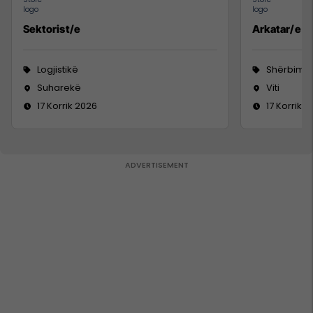
Sektorist/e
Arkatar/e
Logjistikë
Shërbime 
Suharekë
Viti
17 Korrik 2026
17 Korrik 