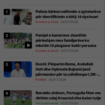
Policia kërkon ndihmën e qytetarëve
për identifikimin e këtij të dyshuari
Kronika e Zezë
02/07/2026
Pamjet e kamerave zbardhin
përleshjen mes familjarëve ku
mbetën të plagosur katër persona
Kronika e Zezë
02/07/2026
Dushi: Përparim Rama, Avdullah
Hoti dhe Hykmete Bajrami janë
përmendur për ta udhëhequr LDK-
në
Politikë
02/07/2026
Ronaldo shënon, Portugalia fiton me
rikthim ndaj Kroacisë dhe kalon tutje
Përfaqësueset
03/07/2026