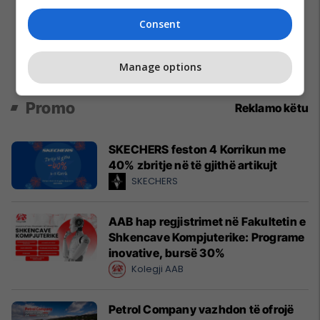
Consent
Manage options
Promo
Reklamo këtu
SKECHERS feston 4 Korrikun me
40% zbritje në të gjithë artikujt
SKECHERS
AAB hap regjistrimet në Fakultetin e
Shkencave Kompjuterike: Programe
inovative, bursë 30%
Kolegji AAB
Petrol Company vazhdon të ofrojë