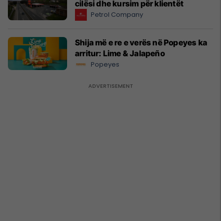
cilësi dhe kursim për klientët
Petrol Company
Shija më e re e verës në Popeyes ka
arritur: Lime & Jalapeño
Popeyes