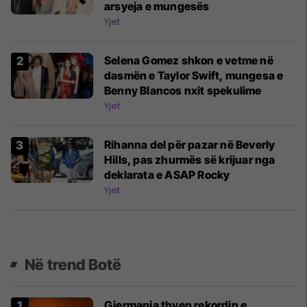
arsyeja e mungesës
Yjet
Selena Gomez shkon e vetme në
dasmën e Taylor Swift, mungesa e
Benny Blancos nxit spekulime
Yjet
Rihanna del për pazar në Beverly
Hills, pas zhurmës së krijuar nga
deklarata e ASAP Rocky
Yjet
Në trend Botë
Gjermania thyen rekordin e