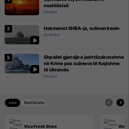
nxehtësisë
Evropa
Hakmerret SHBA-ja, sulmon Iranin
Amerika
Shpallet gjendje e jashtëzakonshme
në Krime pas sulmeve të fuqishme
të Ukrainës
Evropa
Jobs
Real Estate
Viva Fresh Store
Viva 