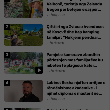
Valbonë, turistja nga Zelanda
tregon për betejën e saj për
mbijetesë
28/06/2026
Çifti i ri nga Zvicra zhvendoset
në Kosovë dhe hap kamping
familjar: "Nuk jemi penduar
asnjë ditë"
01/07/2026
Pamjet e kamerave zbardhin
përleshjen mes familjarëve ku
mbetën të plagosur katër
persona
02/07/2026
Labinot Rexha njofton arritjen e
rëndësishme akademike - i
njihet diploma e masterit në
Psikologji në Zvicër
29/06/2026