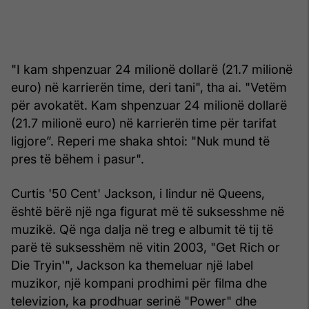
"I kam shpenzuar 24 milionë dollarë (21.7 milionë
euro) në karrierën time, deri tani", tha ai. "Vetëm
për avokatët. Kam shpenzuar 24 milionë dollarë
(21.7 milionë euro) në karrierën time për tarifat
ligjore”. Reperi me shaka shtoi: "Nuk mund të
pres të bëhem i pasur".
Curtis '50 Cent' Jackson, i lindur në Queens,
është bërë një nga figurat më të suksesshme në
muzikë. Që nga dalja në treg e albumit të tij të
parë të suksesshëm në vitin 2003, "Get Rich or
Die Tryin'", Jackson ka themeluar një label
muzikor, një kompani prodhimi për filma dhe
televizion, ka prodhuar serinë "Power" dhe