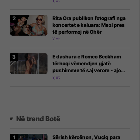
përleshjes së fundit
Yjet
Rita Ora publikon fotografi nga
koncertet e kaluara: Mezi pres
të performoj në Ohër
Yjet
E dashura e Romeo Beckham
tërhoqi vëmendjen gjatë
pushimeve të saj verore - ajo
tregoi figurën e saj të përsosur
Yjet
me bikini në një jaht
Në trend Botë
Sërish kërcënon, Vuçiq para