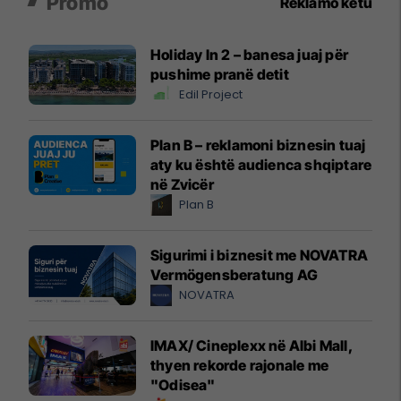
Promo
Reklamo këtu
Holiday In 2 – banesa juaj për
pushime pranë detit
Edil Project
Plan B – reklamoni biznesin tuaj
aty ku është audienca shqiptare
në Zvicër
Plan B
Sigurimi i biznesit me NOVATRA
Vermögensberatung AG
NOVATRA
IMAX/ Cineplexx në Albi Mall,
thyen rekorde rajonale me
"Odisea"