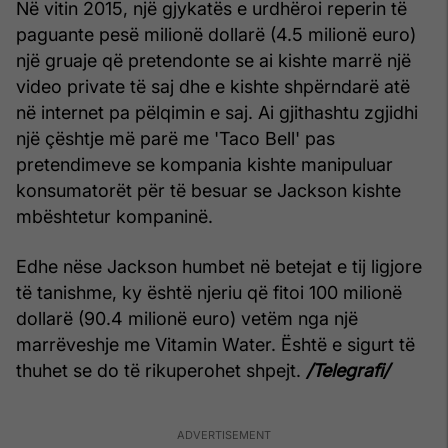
Në vitin 2015, një gjykatës e urdhëroi reperin të
paguante pesë milionë dollarë (4.5 milionë euro)
një gruaje që pretendonte se ai kishte marrë një
video private të saj dhe e kishte shpërndarë atë
në internet pa pëlqimin e saj. Ai gjithashtu zgjidhi
një çështje më parë me 'Taco Bell' pas
pretendimeve se kompania kishte manipuluar
konsumatorët për të besuar se Jackson kishte
mbështetur kompaninë.
Edhe nëse Jackson humbet në betejat e tij ligjore
të tanishme, ky është njeriu që fitoi 100 milionë
dollarë (90.4 milionë euro) vetëm nga një
marrëveshje me Vitamin Water. Është e sigurt të
thuhet se do të rikuperohet shpejt.
/Telegrafi/