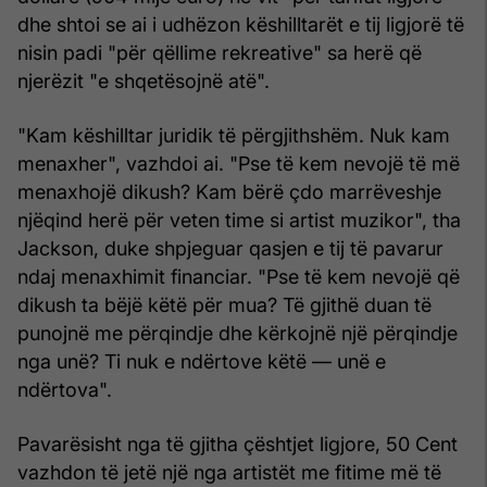
dhe shtoi se ai i udhëzon këshilltarët e tij ligjorë të
nisin padi "për qëllime rekreative" sa herë që
njerëzit "e shqetësojnë atë".
"Kam këshilltar juridik të përgjithshëm. Nuk kam
menaxher", vazhdoi ai. "Pse të kem nevojë të më
menaxhojë dikush? Kam bërë çdo marrëveshje
njëqind herë për veten time si artist muzikor", tha
Jackson, duke shpjeguar qasjen e tij të pavarur
ndaj menaxhimit financiar. "Pse të kem nevojë që
dikush ta bëjë këtë për mua? Të gjithë duan të
punojnë me përqindje dhe kërkojnë një përqindje
nga unë? Ti nuk e ndërtove këtë — unë e
ndërtova".
Pavarësisht nga të gjitha çështjet ligjore, 50 Cent
vazhdon të jetë një nga artistët me fitime më të