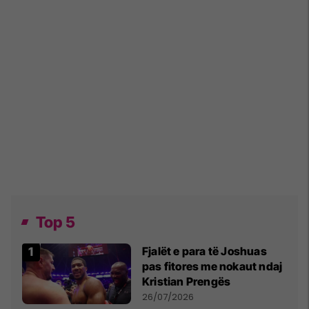
Top 5
Fjalët e para të Joshuas
pas fitores me nokaut ndaj
Kristian Prengës
26/07/2026