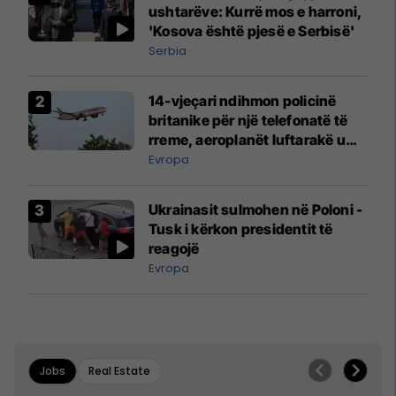
ushtarëve: Kurrë mos e harroni,
'Kosova është pjesë e Serbisë'
Serbia
14-vjeçari ndihmon policinë
britanike për një telefonatë të
rreme, aeroplanët luftarakë u
ngritën në ajër për të
Evropa
interceptuar fluturaken e Qatar
Airways që po shkonte drejt
Ukrainasit sulmohen në Poloni -
Mançesterit
Tusk i kërkon presidentit të
reagojë
Evropa
Jobs
Real Estate