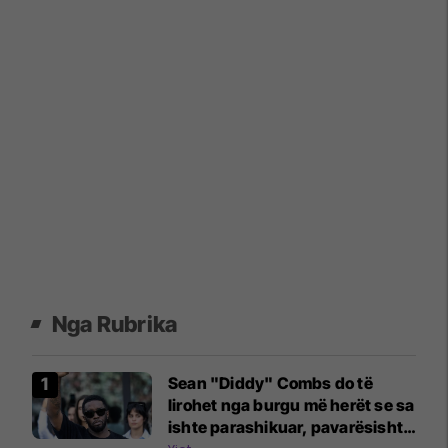
Nga Rubrika
Sean "Diddy" Combs do të
lirohet nga burgu më herët se sa
ishte parashikuar, pavarësisht