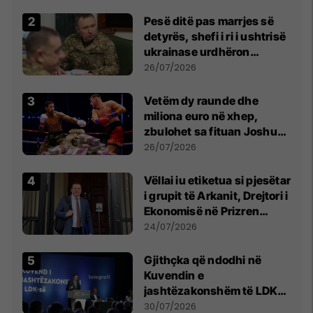
Pesë ditë pas marrjes së
detyrës, shefi i ri i ushtrisë
ukrainase urdhëron
kontroll të madh
26/07/2026
Vetëm dy raunde dhe
miliona euro në xhep,
zbulohet sa fituan Joshua
e Prenga
26/07/2026
Vëllai iu etiketua si pjesëtar
i grupit të Arkanit, Drejtori i
Ekonomisë në Prizren
mohon pretendimet
24/07/2026
Gjithçka që ndodhi në
Kuvendin e
jashtëzakonshëm të LDK-
së
30/07/2026