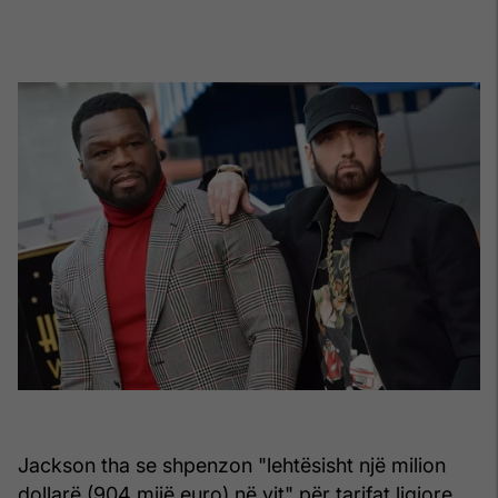
Jackson tha se shpenzon "lehtësisht një milion
dollarë (904 mijë euro) në vit" për tarifat ligjore