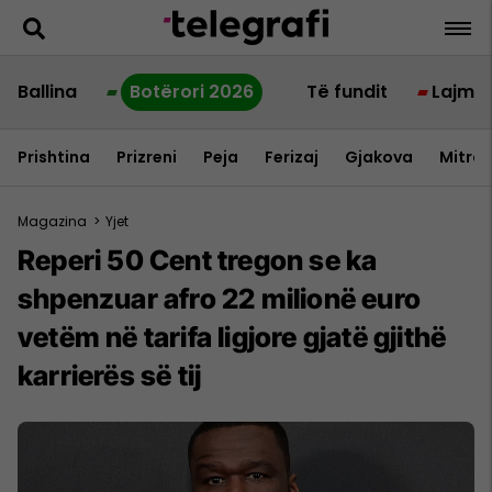
Ballina
Botërori 2026
Të fundit
Lajme
Prishtina
Prizreni
Peja
Ferizaj
Gjakova
Mitrov
Magazina
>
Yjet
Reperi 50 Cent tregon se ka
shpenzuar afro 22 milionë euro
vetëm në tarifa ligjore gjatë gjithë
karrierës së tij