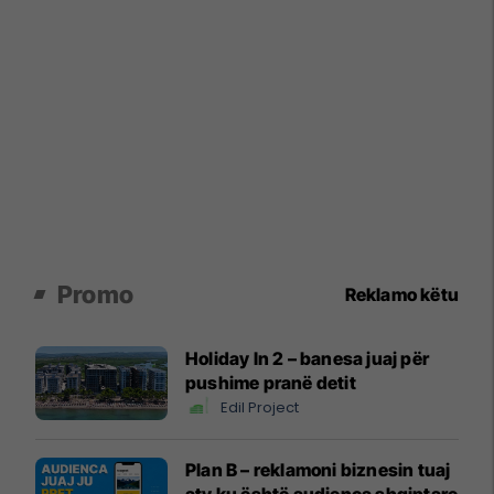
Promo
Reklamo këtu
Holiday In 2 – banesa juaj për
pushime pranë detit
Edil Project
Plan B – reklamoni biznesin tuaj
aty ku është audienca shqiptare