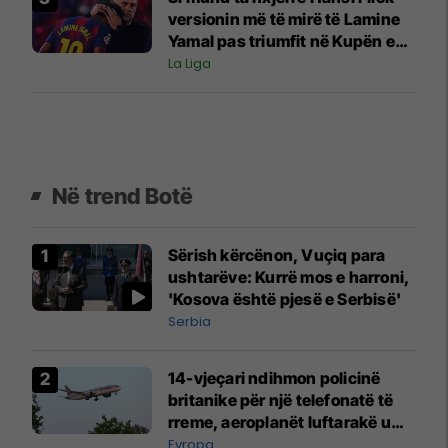
versionin më të mirë të Lamine
Yamal pas triumfit në Kupën e
Botës?
La Liga
Në trend Botë
Sërish kërcënon, Vuçiq para
ushtarëve: Kurrë mos e harroni,
'Kosova është pjesë e Serbisë'
Serbia
14-vjeçari ndihmon policinë
britanike për një telefonatë të
rreme, aeroplanët luftarakë u
ngritën në ajër për të
Evropa