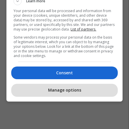
Learn more
Your personal data will be processed and information from
Barcelona
Real Madrid
La Liga
El Clasico
your device (cookies, unique identifiers, and other device
data) may be stored by, accessed by and shared with 369
partners, or used specifically by this site. We and our partners
may use precise geolocation data.
List of partners.
Some vendors may process your personal data on the basis
of legitimate interest, which you can object to by managing
your options below. Look for a link at the bottom of this page
or in the site menu to manage or withdraw consent in privacy
and cookie settings.
Consent
Manage options