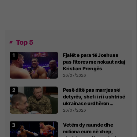
Top 5
Fjalët e para të Joshuas
pas fitores me nokaut ndaj
Kristian Prengës
26/07/2026
Pesë ditë pas marrjes së
detyrës, shefi i ri i ushtrisë
ukrainase urdhëron
kontroll të madh
26/07/2026
Vetëm dy raunde dhe
miliona euro në xhep,