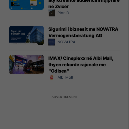
në Zvicër
Plan B
Sigurimi i biznesit me NOVATRA
Vermögensberatung AG
NOVATRA
IMAX/ Cineplexx në Albi Mall,
thyen rekorde rajonale me
"Odisea"
Albi Mall