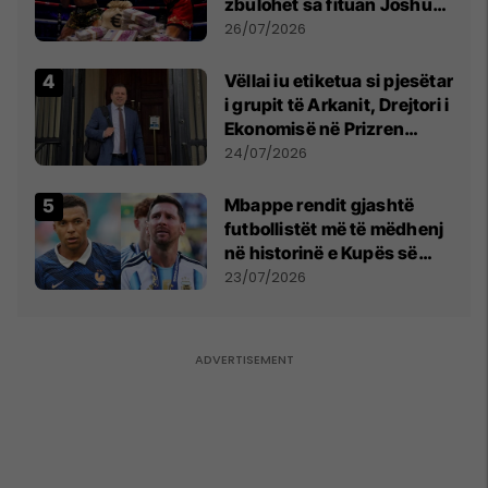
zbulohet sa fituan Joshua
e Prenga
26/07/2026
Vëllai iu etiketua si pjesëtar
i grupit të Arkanit, Drejtori i
Ekonomisë në Prizren
mohon pretendimet
24/07/2026
Mbappe rendit gjashtë
futbollistët më të mëdhenj
në historinë e Kupës së
Botës, Messi mbetet i dyti
23/07/2026