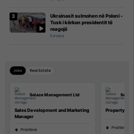
interceptuar fluturaken e Qatar
Airways që po shkonte drejt
Ukrainasit sulmohen në Poloni -
Mançesterit
Tusk i kërkon presidentit të
reagojë
Evropa
Jobs
Real Estate
Solace Management Ltd
Solac
Sales Development and Marketing
Property Ma
Manager
Prishtinë
Prishtinë