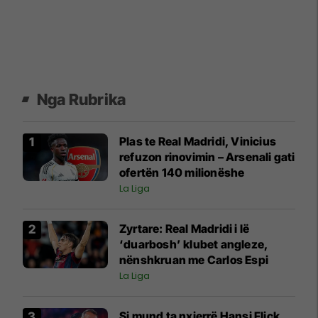
Nga Rubrika
Plas te Real Madridi, Vinicius
refuzon rinovimin – Arsenali gati
ofertën 140 milionëshe
La Liga
Zyrtare: Real Madridi i lë
‘duarbosh’ klubet angleze,
nënshkruan me Carlos Espi
La Liga
Si mund ta nxjerrë Hansi Flick