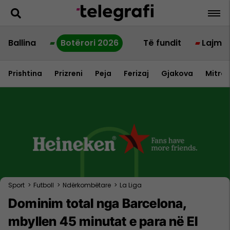
Ballina
Botërori 2026
Të fundit
Lajme
Prishtina
Prizreni
Peja
Ferizaj
Gjakova
Mitrov
Sport
>
Futboll
>
Ndërkombëtare
>
La Liga
Dominim total nga Barcelona,
mbyllen 45 minutat e para në El