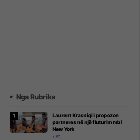
Nga Rubrika
Laurent Krasniqi i propozon
partneres në një fluturim mbi
New York
Yjet