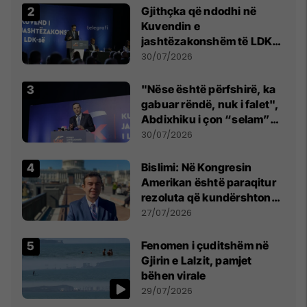
Gjithçka që ndodhi në
Kuvendin e
jashtëzakonshëm të LDK-
së
30/07/2026
"Nëse është përfshirë, ka
gabuar rëndë, nuk i falet",
Abdixhiku i çon “selam”
Përparim Ramës
30/07/2026
Bislimi: Në Kongresin
Amerikan është paraqitur
rezoluta që kundërshton
mbajtjen e Asamblesë
27/07/2026
Parlamentare të OSBE-së
në Beograd
Fenomen i çuditshëm në
Gjirin e Lalzit, pamjet
bëhen virale
29/07/2026