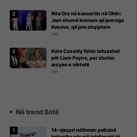
Rita Ora në koncertin në Ohër:
Jam shumë krenare që jam nga
Kosova, që jam shqiptare
Yjet
Kate Cassidy fshin tatuazhet
për Liam Payne, por zbulon
arsyen e vërtetë
Yjet
Në trend Botë
14-vjeçari ndihmon policinë
britanike për një telefonatë të