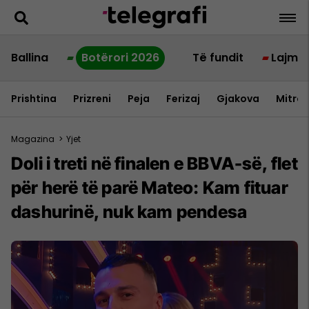
Ballina
Botërori 2026
Të fundit
Lajme
Prishtina
Prizreni
Peja
Ferizaj
Gjakova
Mitrov
Magazina
>
Yjet
Doli i treti në finalen e BBVA-së, flet
për herë të parë Mateo: Kam fituar
dashurinë, nuk kam pendesa