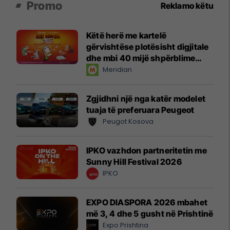
Promo
Reklamo këtu
Këtë herë me kartelë
gërvishtëse plotësisht digjitale
dhe mbi 40 mijë shpërblime
instant!
Meridian
Zgjidhni një nga katër modelet
tuaja të preferuara Peugeot
Peugot Kosova
IPKO vazhdon partneritetin me
Sunny Hill Festival 2026
IPKO
EXPO DIASPORA 2026 mbahet
më 3, 4 dhe 5 gusht në Prishtinë
Expo Prishtina