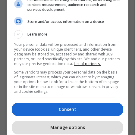
content measurement, audience research and
services development
Store and/or access information on a device
Learn more
Your personal data will be processed and information from
your device (cookies, unique identifiers, and other device
data) may be stored by, accessed by and shared with 369
partners, or used specifically by this site. We and our partners
may use precise geolocation data.
List of partners.
Big Brother Vip Albania
Mateo
Some vendors may process your personal data on the basis
of legitimate interest, which you can object to by managing
your options below. Look for a link at the bottom of this page
or in the site menu to manage or withdraw consent in privacy
and cookie settings.
Consent
Manage options