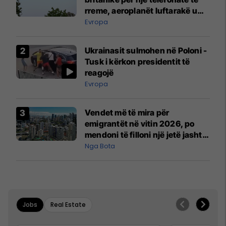
rreme, aeroplanët luftarakë u
ngritën në ajër për të
Evropa
interceptuar fluturaken e Qatar
Airways që po shkonte drejt
Ukrainasit sulmohen në Poloni -
Mançesterit
Tusk i kërkon presidentit të
reagojë
Evropa
Vendet më të mira për
emigrantët në vitin 2026, po
mendoni të filloni një jetë jashtë
vendit?
Nga Bota
Jobs
Real Estate