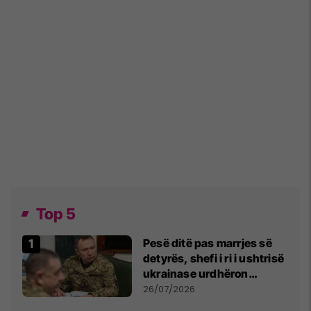
Top 5
Pesë ditë pas marrjes së
detyrës, shefi i ri i ushtrisë
ukrainase urdhëron
kontroll të madh
26/07/2026