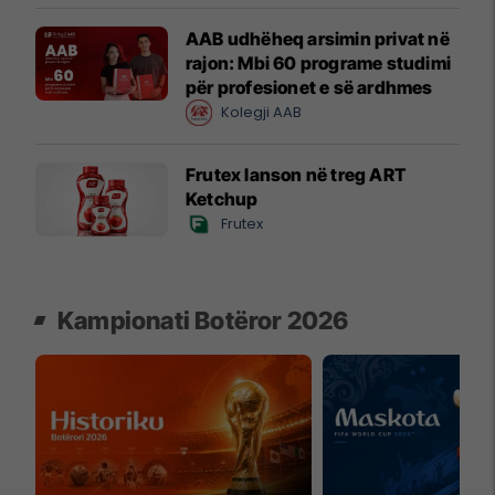
AAB udhëheq arsimin privat në
rajon: Mbi 60 programe studimi
për profesionet e së ardhmes
Kolegji AAB
Frutex lanson në treg ART
Ketchup
Frutex
Kampionati Botëror 2026