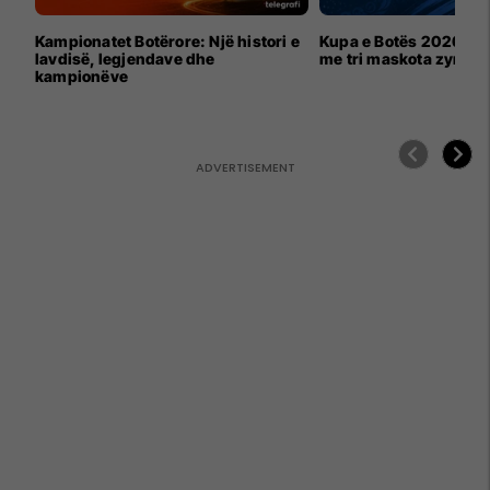
Kampionatet Botërore: Një histori e
Kupa e Botës 2026 për
lavdisë, legjendave dhe
me tri maskota zyrtar
kampionëve