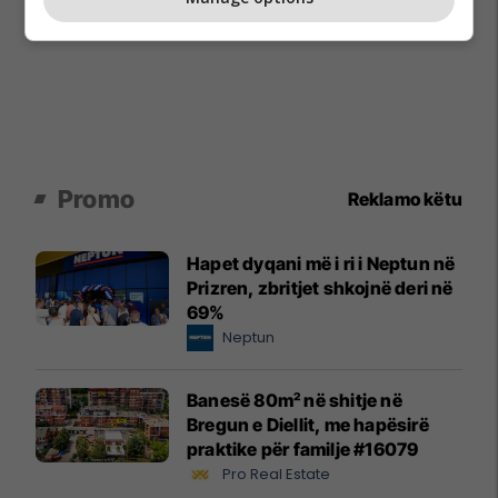
Promo
Reklamo këtu
Hapet dyqani më i ri i Neptun në
Prizren, zbritjet shkojnë deri në
69%
Neptun
Banesë 80m² në shitje në
Bregun e Diellit, me hapësirë
praktike për familje #16079
Pro Real Estate