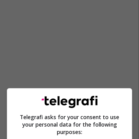
Lautaro Martinez
Barcelona
Inter
Serie A
Telegrafi asks for your consent to use
your personal data for the following
La Liga
Transferimet
purposes: