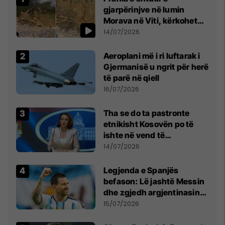
gjarpërinjve në lumin
Morava në Viti, kërkohet
kujdes nga qytetarët
14/07/2026
Aeroplani më i ri luftarak i
Gjermanisë u ngrit për herë
të parë në qiell
16/07/2026
Tha se do ta pastronte
etnikisht Kosovën po të
ishte në vend të
Millosheviqit, Lëvizja e
14/07/2026
Qytetarëve të Lirë në Serbi
kërkon shkarkimin e
Legjenda e Spanjës
menjëhershëm të
befason: Lë jashtë Messin
Snezhana Paunoviq
dhe zgjedh argjentinasin
më të mirë në botë
15/07/2026