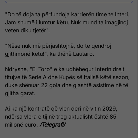
"Do të doja ta përfundoja karrierën time te Interi.
Jam shumë i lumtur këtu. Nuk mund ta imagjinoj
veten diku tjetër",
"Nëse nuk më përjashtojnë, do të qëndroj
gjithmonë këtu!", ka thënë Lautaro.
Ndryshe, “El Toro” e ka udhëhequr Interin drejt
titujve të Serie A dhe Kupës së Italisë këtë sezon,
duke shënuar 22 gola dhe gjashtë asistime në të
gjitha garat.
Ai ka një kontratë që vlen deri në vitin 2029,
ndërsa vlera e tij në treg aktualisht është 85
milionë euro.
/Telegrafi/