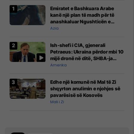
Emiratet e Bashkuara Arabe
kanë një plan të madh për të
anashkaluar Ngushticën e
Hormuzit
Azia
Ish-shefi i CIA, gjenerali
Petraeus: Ukraina përdor mbi 10
mijë dronë në ditë, SHBA-ja
mbetet shumë prapa në
Amerika
prodhim
Edhe një komunë në Mal të Zi
shqyrton anulimin e njohjes së
pavarësisë së Kosovës
Mali i Zi