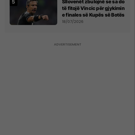
Sllovenët zbulojnë se sa do
të fitojë Vincic për gjykimin
e finales së Kupës së Botës
18/07/2026