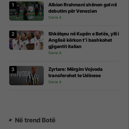
Albion Rrahmani shënon gol në
debutim për Venezian
Serie A
Shkëlqeu në Kupën e Botës, ylli i
Anglisë kërkon t’i bashkohet
gjigantit italian
Serie A
Zyrtare: Mërgim Vojvoda
transferohet te Udinese
Serie A
Në trend Botë