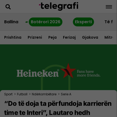
Ballina
Botërori 2026
Eksperti
Të fu
Prishtina
Prizreni
Peja
Ferizaj
Gjakova
Mitrov
Sport
>
Futboll
>
Ndërkombëtare
>
Serie A
“Do të doja ta përfundoja karrierën
time te Interi”, Lautaro hedh