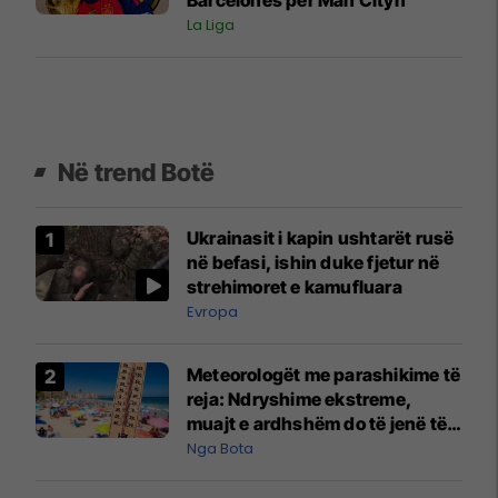
Barcelonës për Man Cityn
La Liga
Në trend Botë
Ukrainasit i kapin ushtarët rusë
në befasi, ishin duke fjetur në
strehimoret e kamufluara
Evropa
Meteorologët me parashikime të
reja: Ndryshime ekstreme,
muajt e ardhshëm do të jenë të
pazakontë
Nga Bota