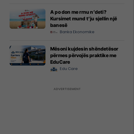
A po don me rrnu n’deti?
Kursimet mund t’ju sjellin një
banesë
Banka Ekonomike
Mësoni kujdesin shëndetësor
përmes përvojës praktike me
EduCare
Edu Care