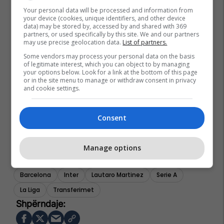
Your personal data will be processed and information from
your device (cookies, unique identifiers, and other device
data) may be stored by, accessed by and shared with 369
partners, or used specifically by this site. We and our partners
may use precise geolocation data.
List of partners.
Some vendors may process your personal data on the basis
of legitimate interest, which you can object to by managing
your options below. Look for a link at the bottom of this page
or in the site menu to manage or withdraw consent in privacy
and cookie settings.
Consent
Manage options
Barcelona
Inter
Lautaro Martinez
Serie A
La Liga
Transferimet