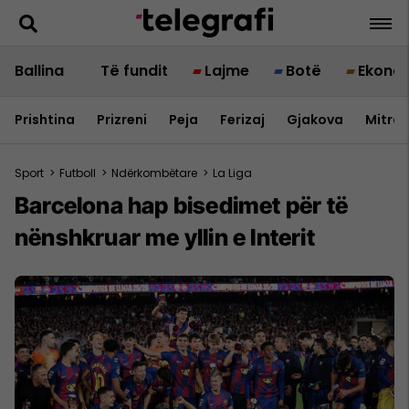
Ballina
Të fundit
Lajme
Botë
Ekono
Prishtina
Prizreni
Peja
Ferizaj
Gjakova
Mitrov
Sport
>
Futboll
>
Ndërkombëtare
>
La Liga
Barcelona hap bisedimet për të
nënshkruar me yllin e Interit