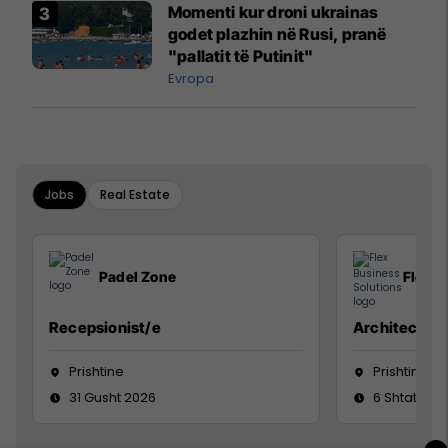
Momenti kur droni ukrainas
godet plazhin në Rusi, pranë
"pallatit të Putinit"
Evropa
Jobs
Real Estate
Padel Zone
Flex B
Recepsionist/e
Architect
Prishtine
Prishtinë
31 Gusht 2026
6 Shtator 2