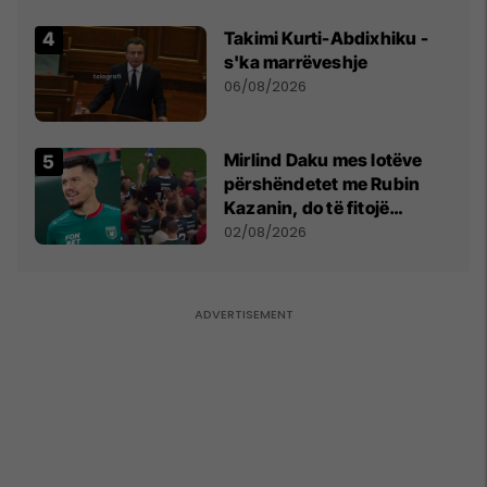
shpall gjendjen e luftës
Takimi Kurti-Abdixhiku -
s'ka marrëveshje
06/08/2026
Mirlind Daku mes lotëve
përshëndetet me Rubin
Kazanin, do të fitojë
miliona te Spartak Moska
02/08/2026