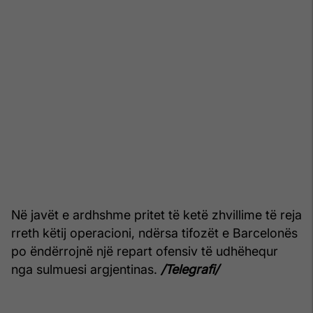
Në javët e ardhshme pritet të ketë zhvillime të reja
rreth këtij operacioni, ndërsa tifozët e Barcelonës
po ëndërrojnë një repart ofensiv të udhëhequr
nga sulmuesi argjentinas.
/Telegrafi/