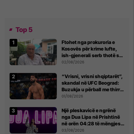
Top 5
Ftohet nga prokuroria e
Kosovës për krime lufte,
ish-gjenerali serb thotë se
dikush e tradhtoi në
02/08/2026
Beograd
“Vrisni, vrisni shqiptarët”,
skandal në UFC Beograd:
Buzukja u përball me thirrje
anti-shqiptare nga
01/08/2026
tribunat
Një pleskavicë e ngrënë
nga Dua Lipa në Prishtinë
në orën 04:28 të mëngjesit
- dhe bota digjitale serbe
03/08/2026