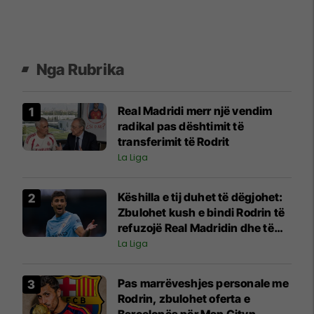
Nga Rubrika
Real Madridi merr një vendim
radikal pas dështimit të
transferimit të Rodrit
La Liga
Këshilla e tij duhet të dëgjohet:
Zbulohet kush e bindi Rodrin të
refuzojë Real Madridin dhe të
pranojë ofertën e Barcelonës
La Liga
Pas marrëveshjes personale me
Rodrin, zbulohet oferta e