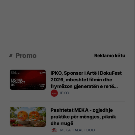
Promo
Reklamo këtu
IPKO, Sponsor i Artë i DokuFest
2026, mbështet filmin dhe
frymëzon gjeneratën e re të
krijuesve
IPKO
Pashtetat MEKA - zgjedhje
praktike për mëngjes, piknik
dhe rrugë
MEKA HALAL FOOD