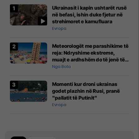
Ukrainasit i kapin ushtarët rusë
në befasi, ishin duke fjetur në
strehimoret e kamufluara
Evropa
Meteorologët me parashikime të
reja: Ndryshime ekstreme,
muajt e ardhshëm do të jenë të
pazakontë
Nga Bota
Momenti kur droni ukrainas
godet plazhin në Rusi, pranë
"pallatit të Putinit"
Evropa