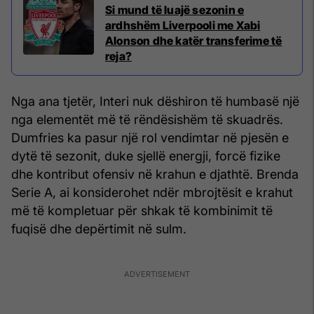
Si mund të luajë sezonin e
ardhshëm Liverpooli me Xabi
Alonson dhe katër transferime të
reja?
Nga ana tjetër, Interi nuk dëshiron të humbasë një
nga elementët më të rëndësishëm të skuadrës.
Dumfries ka pasur një rol vendimtar në pjesën e
dytë të sezonit, duke sjellë energji, forcë fizike
dhe kontribut ofensiv në krahun e djathtë. Brenda
Serie A, ai konsiderohet ndër mbrojtësit e krahut
më të kompletuar për shkak të kombinimit të
fuqisë dhe depërtimit në sulm.