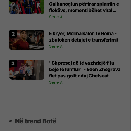
Calhanoglun për transplantin e
flokëve, momenti bëhet viral
pas derbit
Serie A
E kryer, Molina kalon te Roma -
zbulohen detajet e transferimit
Serie A
"Shpresoj që të vazhdojë t’ju
bëjë të lumtur" - Edon Zhegrova
flet pas golit ndaj Chelseat
Serie A
Në trend Botë