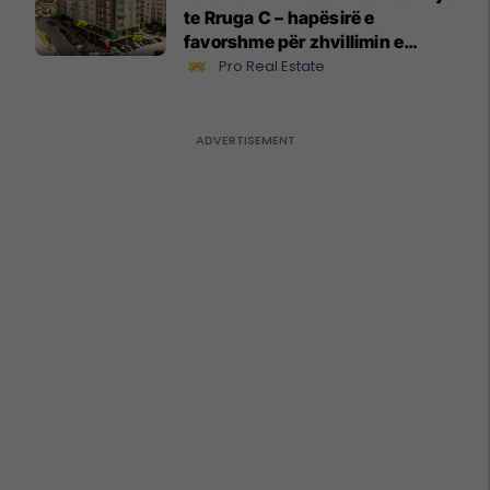
te Rruga C – hapësirë e
favorshme për zhvillimin e
biznesit #15796
Pro Real Estate