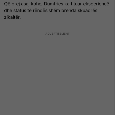
Që prej asaj kohe, Dumfries ka fituar eksperiencë
dhe status të rëndësishëm brenda skuadrës
zikaltër.