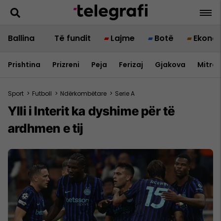
Ballina
Të fundit
Lajme
Botë
Ekono
Prishtina
Prizreni
Peja
Ferizaj
Gjakova
Mitrov
Sport
>
Futboll
>
Ndërkombëtare
>
Serie A
Ylli i Interit ka dyshime për të
ardhmen e tij