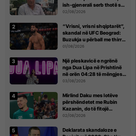
ish-gjenerali serb thotë se
dikush e tradhtoi në
02/08/2026
Beograd
“Vrisni, vrisni shqiptarët”,
skandal në UFC Beograd:
Buzukja u përball me thirrje
anti-shqiptare nga
01/08/2026
tribunat
Një pleskavicë e ngrënë
nga Dua Lipa në Prishtinë
në orën 04:28 të mëngjesit
- dhe bota digjitale serbe
03/08/2026
shpall gjendjen e luftës
Mirlind Daku mes lotëve
përshëndetet me Rubin
Kazanin, do të fitojë
miliona te Spartak Moska
02/08/2026
​Deklarata skandaloze e