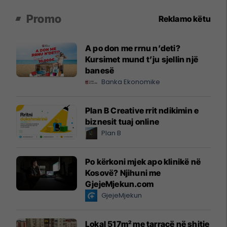
Promo
Reklamo këtu
A po don me rrnu n’deti?
Kursimet mund t’ju sjellin një
banesë
Banka Ekonomike
Plan B Creative rrit ndikimin e
biznesit tuaj online
Plan B
Po kërkoni mjek apo klinikë në
Kosovë? Njihuni me
GjejeMjekun.com
GjejeMjekun
Lokal 517m² me tarracë në shitje