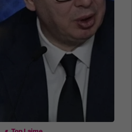
Top Lajme