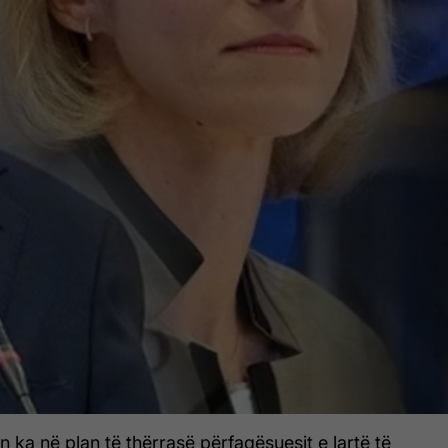
 ka në plan të thërrasë përfaqësuesit e lartë të