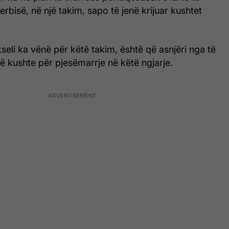
rbisë, në një takim, sapo të jenë krijuar kushtet
seli ka vënë për këtë takim, është që asnjëri nga të
ejë kushte për pjesëmarrje në këtë ngjarje.