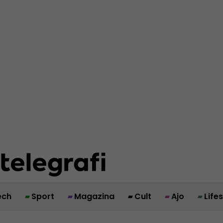
ech
Sport
Magazina
Cult
Ajo
Life