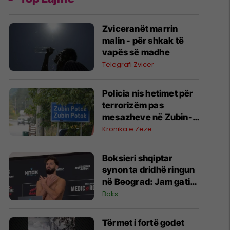
Zviceranët marrin
malin - për shkak të
vapës së madhe
Telegrafi Zvicer
Policia nis hetimet për
terrorizëm pas
mesazheve në Zubin-
Potok
Kronika e Zezë
Boksieri shqiptar
synon ta dridhë ringun
në Beograd: Jam gati,
Zoti e bekoftë
Boks
Shqipërinë
Tërmet i fortë godet