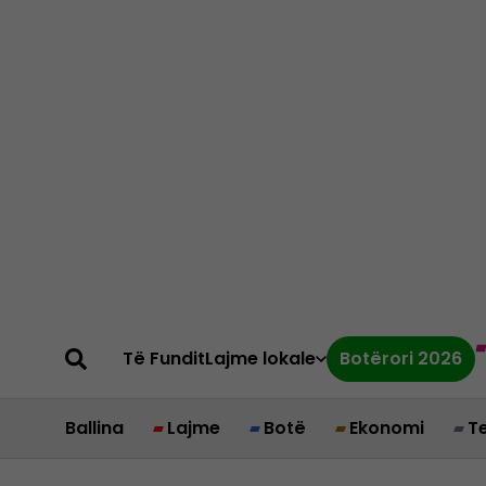
Të Fundit
Lajme lokale
Botërori 2026
Ballina
Lajme
Botë
Ekonomi
T