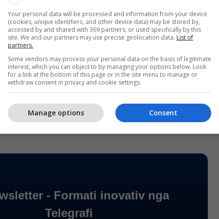
i të gjitha marrëveshjeve të mëparshme, përfshirë
Your personal data will be processed and information from your device
(cookies, unique identifiers, and other device data) may be stored by,
rit, është kusht që si Kosova ashtu edhe Serbia të
accessed by and shared with 369 partners, or used specifically by this
site. We and our partners may use precise geolocation data.
List of
rugët e tyre evropiane”, thuhet në përgjigjen e BE-
partners.
ss.
Some vendors may process your personal data on the basis of legitimate
interest, which you can object to by managing your options below. Look
for a link at the bottom of this page or in the site menu to manage or
i ka theksuar se “sipas Nenit 4 të Marrëveshjes së
withdraw consent in privacy and cookie settings.
të pajtuar që të mos e kundërshtojë anëtarësimin e
lin e Evropës”.
Manage options
Consent