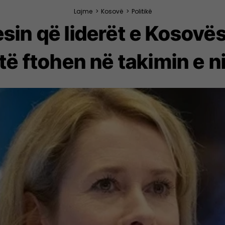
Lajme
>
Kosovë
>
Politikë
esin që liderët e Kosovë
të ftohen në takimin e niv