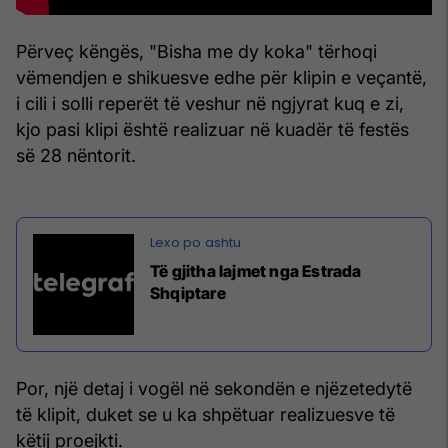
Përveç këngës, "Bisha me dy koka" tërhoqi
vëmendjen e shikuesve edhe për klipin e veçantë,
i cili i solli reperët të veshur në ngjyrat kuq e zi,
kjo pasi klipi është realizuar në kuadër të festës
së 28 nëntorit.
Të gjitha lajmet nga Estrada
Shqiptare
Por, një detaj i vogël në sekondën e njëzetedytë
të klipit, duket se u ka shpëtuar realizuesve të
këtij proejkti.