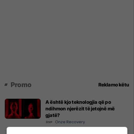
Promo
Reklamo këtu
A është kjo teknologjia që po
ndihmon njerëzit të jetojnë më
gjatë?
Onze Recovery