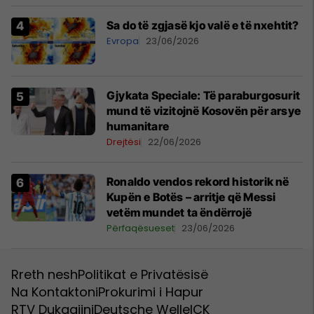
Sa do të zgjasë kjo valë e të nxehtit?
Evropa
23/06/2026
​Gjykata Speciale: Të paraburgosurit
mund të vizitojnë Kosovën për arsye
humanitare
Drejtësi
22/06/2026
Ronaldo vendos rekord historik në
Kupën e Botës – arritje që Messi
vetëm mundet ta ëndërrojë
Përfaqësueset
23/06/2026
Rreth nesh
Politikat e Privatësisë
Na Kontaktoni
Prokurimi i Hapur
RTV Dukagjini
Deutsche Welle
ICK