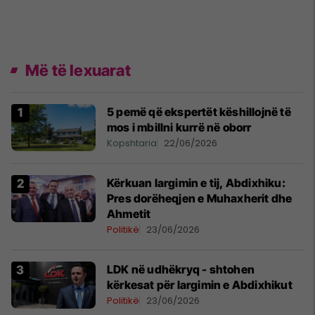
Më të lexuarat
5 pemë që ekspertët këshillojnë të
mos i mbillni kurrë në oborr
Kopshtaria
22/06/2026
Kërkuan largimin e tij, Abdixhiku:
Pres dorëheqjen e Muhaxherit dhe
Ahmetit
Politikë
23/06/2026
LDK në udhëkryq - shtohen
kërkesat për largimin e Abdixhikut
Politikë
23/06/2026