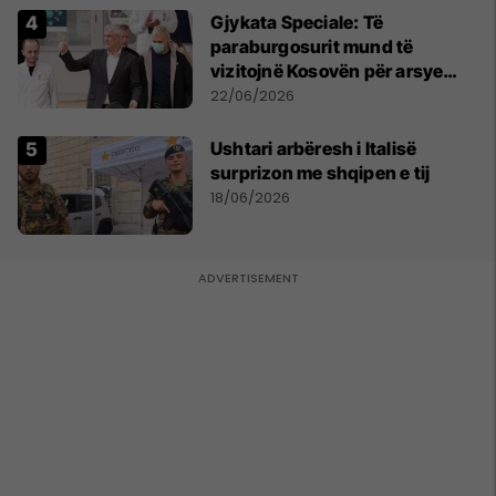
​Gjykata Speciale: Të
paraburgosurit mund të
vizitojnë Kosovën për arsye
humanitare
22/06/2026
Ushtari arbëresh i Italisë
surprizon me shqipen e tij
18/06/2026