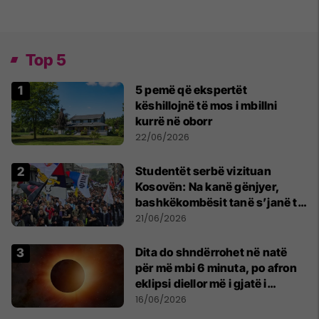
Top 5
5 pemë që ekspertët
këshillojnë të mos i mbillni
kurrë në oborr
22/06/2026
Studentët serbë vizituan
Kosovën: Na kanë gënjyer,
bashkëkombësit tanë s’janë të
shtypur
21/06/2026
Dita do shndërrohet në natë
për më mbi 6 minuta, po afron
eklipsi diellor më i gjatë i
shekullit të 21-të
16/06/2026