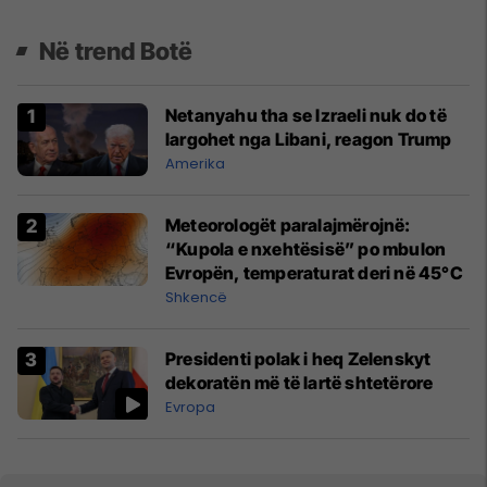
Në trend Botë
Netanyahu tha se Izraeli nuk do të
largohet nga Libani, reagon Trump
Amerika
Meteorologët paralajmërojnë:
“Kupola e nxehtësisë” po mbulon
Evropën, temperaturat deri në 45°C
Shkencë
Presidenti polak i heq Zelenskyt
dekoratën më të lartë shtetërore
Evropa