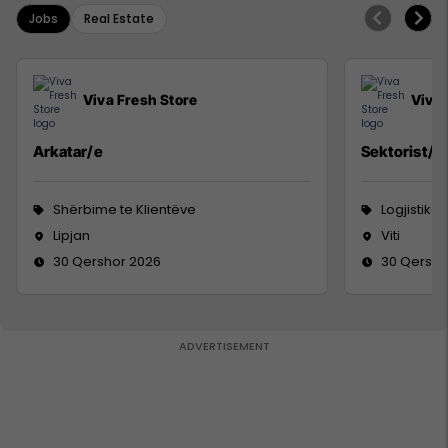
Jobs
Real Estate
Viva Fresh Store
Viva 
Arkatar/e
Sektorist/e
Shërbime te Klientëve
Logjistikë
Lipjan
Viti
30 Qershor 2026
30 Qersho