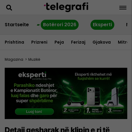
Startseite
Botërori 2026
Eksperti
Ne
Prishtina
Prizreni
Peja
Ferizaj
Gjakova
Mitrov
Magazina
>
Muzikë
Detaji qesharak në klipin e ri të