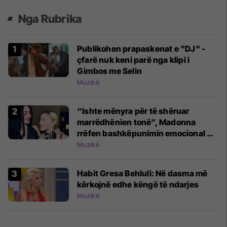
Nga Rubrika
Publikohen prapaskenat e "DJ" -
çfarë nuk keni parë nga klipi i
Gimbos me Selin
Muzikë
“Ishte mënyra për të shëruar
marrëdhënien tonë”, Madonna
rrëfen bashkëpunimin emocional me
vajzën
Muzikë
Habit Gresa Behluli: Në dasma më
kërkojnë edhe këngë të ndarjes
Muzikë