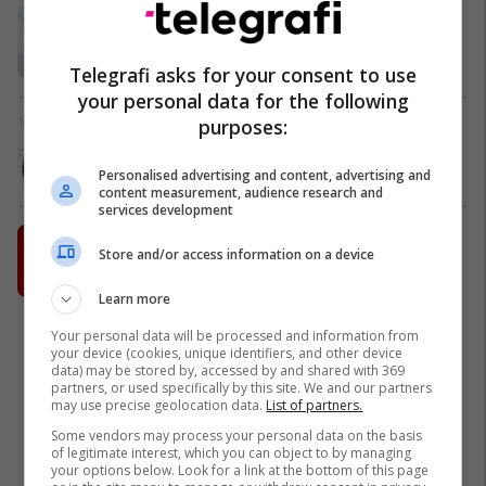
Banesë për pushime familjare -
Holiday In 2
Edil Project
Telegrafi asks for your consent to use
your personal data for the following
purposes:
Alba Health drejt hapjes zyrtare:
Edhe 3 ditë deri te ngjarja në Cyrih
Alba Health
Personalised advertising and content, advertising and
content measurement, audience research and
services development
Derivate FALAS në Shell, vetëm me
Store and/or access information on a device
Interex
Shell
Learn more
Your personal data will be processed and information from
your device (cookies, unique identifiers, and other device
data) may be stored by, accessed by and shared with 369
partners, or used specifically by this site. We and our partners
may use precise geolocation data.
List of partners.
Some vendors may process your personal data on the basis
of legitimate interest, which you can object to by managing
your options below. Look for a link at the bottom of this page