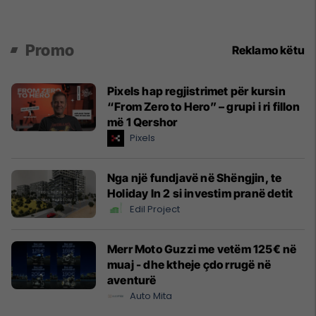
Promo
Reklamo këtu
Pixels hap regjistrimet për kursin
“From Zero to Hero” – grupi i ri fillon
më 1 Qershor
Pixels
Nga një fundjavë në Shëngjin, te
Holiday In 2 si investim pranë detit
Edil Project
Merr Moto Guzzi me vetëm 125€ në
muaj - dhe ktheje çdo rrugë në
aventurë
Auto Mita