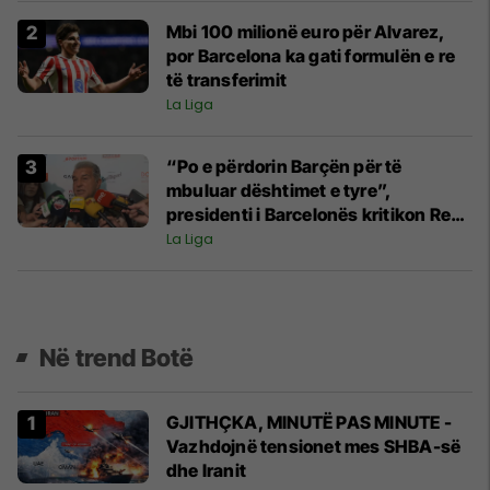
Mbi 100 milionë euro për Alvarez,
por Barcelona ka gati formulën e re
të transferimit
La Liga
“Po e përdorin Barçën për të
mbuluar dështimet e tyre”,
presidenti i Barcelonës kritikon Real
Madridin
La Liga
Në trend Botë
GJITHÇKA, MINUTË PAS MINUTE -
Vazhdojnë tensionet mes SHBA-së
dhe Iranit