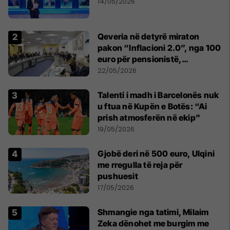
14/05/2026
Qeveria në detyrë miraton
pakon “Inflacioni 2.0”, nga 100
euro për pensionistë,
punëtorët privat, fëmijë dhe
22/05/2026
studentë
Talenti i madh i Barcelonës nuk
u ftua në Kupën e Botës: “Ai
prish atmosferën në ekip"
19/05/2026
Gjobë deri në 500 euro, Ulqini
me rregulla të reja për
pushuesit
17/05/2026
Shmangie nga tatimi, Milaim
Zeka dënohet me burgim me