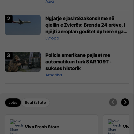
Azia
Ngjarje e jashtëzakonshme në
qiellin e Zvicrës: Brenda 24 orëve, i
njëjti aeroplan goditet dy herë nga
rrufeja
Evropa
Policia amerikane pajiset me
automatikun turk SAR 109T -
sukses historik
Amerika
Jobs
Real Estate
Viva Fresh Store
Viva 