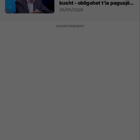
kusht - obligohet t'ia paguajë
ATK-së 81 mijë euro
20/05/2026