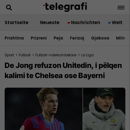
Startseite
Neueste
Nachrichten
Welt
Prishtina
Prizreni
Peja
Ferizaj
Gjakova
Mitrov
Sport
>
Futboll
>
Futboll-nderkombetare
>
La Liga
De Jong refuzon Unitedin, i pëlqen
kalimi te Chelsea ose Bayerni