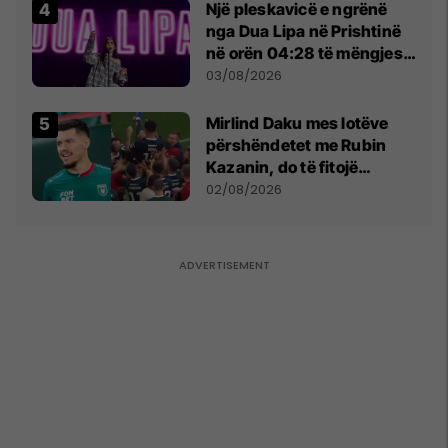
Një pleskavicë e ngrënë
nga Dua Lipa në Prishtinë
në orën 04:28 të mëngjesit
- dhe bota digjitale serbe
03/08/2026
shpall gjendjen e luftës
Mirlind Daku mes lotëve
përshëndetet me Rubin
Kazanin, do të fitojë
miliona te Spartak Moska
02/08/2026