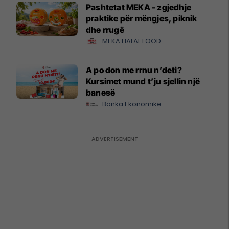
Pashtetat MEKA - zgjedhje
praktike për mëngjes, piknik
dhe rrugë
MEKA HALAL FOOD
A po don me rrnu n’deti?
Kursimet mund t’ju sjellin një
banesë
Banka Ekonomike