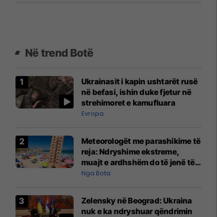
Në trend Botë
Ukrainasit i kapin ushtarët rusë
në befasi, ishin duke fjetur në
strehimoret e kamufluara
Evropa
Meteorologët me parashikime të
reja: Ndryshime ekstreme,
muajt e ardhshëm do të jenë të
pazakontë
Nga Bota
Zelensky në Beograd: Ukraina
nuk e ka ndryshuar qëndrimin