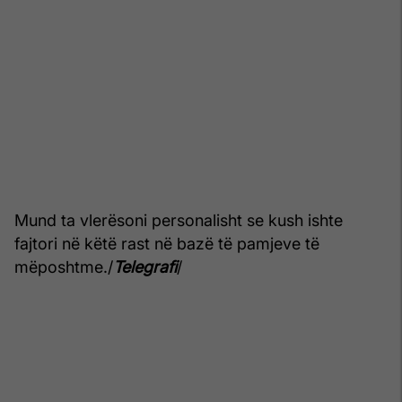
Mund ta vlerësoni personalisht se kush ishte
fajtori në këtë rast në bazë të pamjeve të
mëposhtme./
Telegrafi
/