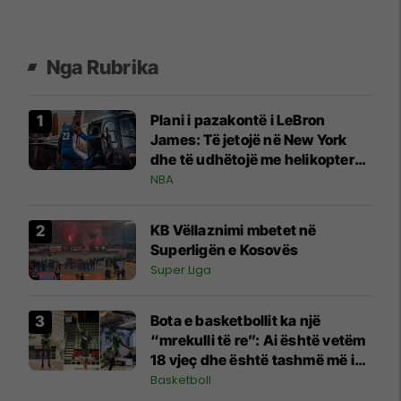
Nga Rubrika
Plani i pazakontë i LeBron
James: Të jetojë në New York
dhe të udhëtojë me helikopter
për ndeshjet e Sixers
NBA
KB Vëllaznimi mbetet në
Superligën e Kosovës
Super Liga
Bota e basketbollit ka një
“mrekulli të re”: Ai është vetëm
18 vjeç dhe është tashmë më i
gjatë se të gjithë lojtarët e NBA
Basketboll