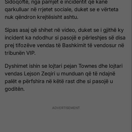
Sidoqoftë, nga pamjet e incidentit që kanë
qarkulluar në rrjetet sociale, duket se e vërteta
nuk qëndron krejtësisht ashtu.
Sipas asaj që shihet në video, duket se i gjithë ky
incident ka ndodhur si pasojë e përleshjes së disa
prej tifozëve vendas të Bashkimit të vendosur në
tribunën VIP.
Dyshimet ishin se lojtari pejan Townes dhe lojtari
vendas Lejson Zeqiri u munduan që të ndajnë
palët e përfshira në këtë rast dhe si pasojë u
goditën.