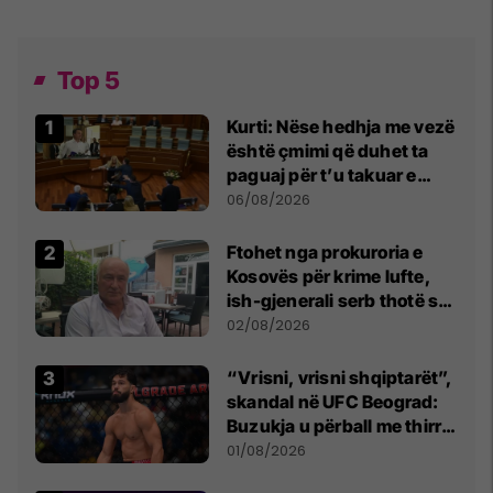
Top 5
Kurti: Nëse hedhja me vezë
është çmimi që duhet ta
paguaj për t’u takuar e
bashkëbiseduar jam i
06/08/2026
lumtur ta bëj këtë
Ftohet nga prokuroria e
Kosovës për krime lufte,
ish-gjenerali serb thotë se
dikush e tradhtoi në
02/08/2026
Beograd
“Vrisni, vrisni shqiptarët”,
skandal në UFC Beograd:
Buzukja u përball me thirrje
anti-shqiptare nga
01/08/2026
tribunat