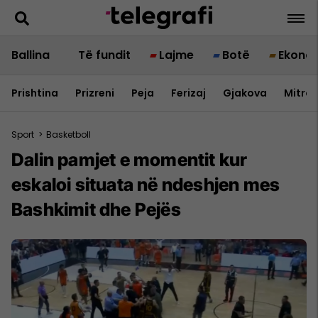
Ballina
Të fundit
Lajme
Botë
Ekono
Prishtina
Prizreni
Peja
Ferizaj
Gjakova
Mitrov
Sport
>
Basketboll
Dalin pamjet e momentit kur
eskaloi situata në ndeshjen mes
Bashkimit dhe Pejës