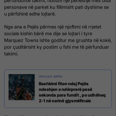
përfundonte takimi, ndodhi një përleshje mes disa
personave në parket ku fillimisht pati dyshime se
u përfshinë edhe lojtarë.
Nga ana e Pejës përmes një njoftimi në rrjetet
sociale kishin bërë me dije se lojtari i tyre
Marquez Towns ishte goditur me grushta në kokë,
por çuditërisht ky postim u fshi me të përfunduar
takimi.
Bashkimi fiton ndaj Pejës
ndeshjen e ndërprerë pesë
sekonda para fundit , po udhëheq
2-1 në serinë gjysmëfinale