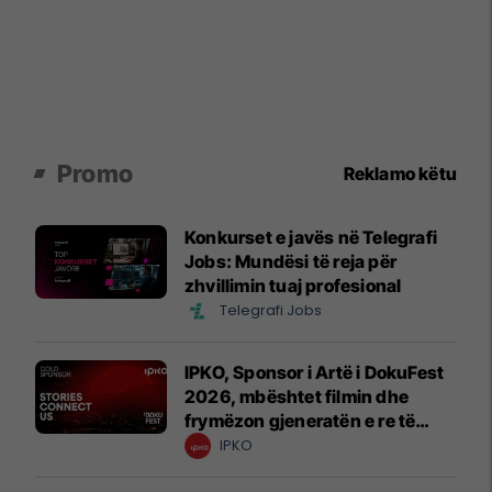
Promo
Reklamo këtu
Konkurset e javës në Telegrafi
Jobs: Mundësi të reja për
zhvillimin tuaj profesional
Telegrafi Jobs
IPKO, Sponsor i Artë i DokuFest
2026, mbështet filmin dhe
frymëzon gjeneratën e re të
krijuesve
IPKO