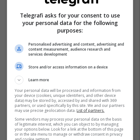
Telegrafi asks for your consent to use
your personal data for the following
purposes:
Personalised advertising and content, advertising and
content measurement, audience research and
services development
Store and/or access information on a device
Learn more
Your personal data will be processed and information from
your device (cookies, unique identifiers, and other device
data) may be stored by, accessed by and shared with 369
partners, or used specifically by this site. We and our partners
may use precise geolocation data.
List of partners.
Some vendors may process your personal data on the basis
of legitimate interest, which you can object to by managing
your options below. Look for a link at the bottom of this page
or in the site menu to manage or withdraw consent in privacy
and cookie settings.