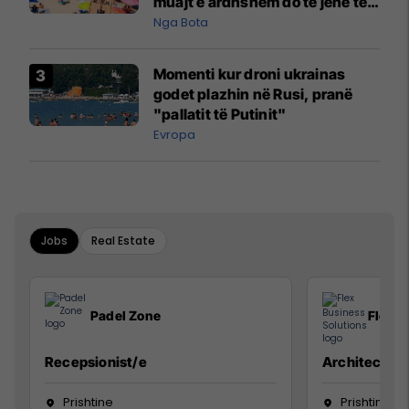
muajt e ardhshëm do të jenë të
pazakontë
Nga Bota
Momenti kur droni ukrainas
godet plazhin në Rusi, pranë
"pallatit të Putinit"
Evropa
Jobs
Real Estate
Padel Zone
Flex B
Recepsionist/e
Architect
Prishtine
Prishtinë