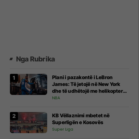
Nga Rubrika
Plani i pazakontë i LeBron
James: Të jetojë në New York
dhe të udhëtojë me helikopter
për ndeshjet e Sixers
NBA
KB Vëllaznimi mbetet në
Superligën e Kosovës
Super Liga