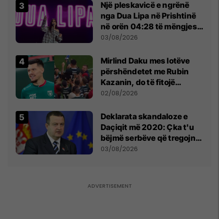
Një pleskavicë e ngrënë
nga Dua Lipa në Prishtinë
në orën 04:28 të mëngjesit
- dhe bota digjitale serbe
03/08/2026
shpall gjendjen e luftës
Mirlind Daku mes lotëve
përshëndetet me Rubin
Kazanin, do të fitojë
miliona te Spartak Moska
02/08/2026
​Deklarata skandaloze e
Daçiqit më 2020: Çka t'u
bëjmë serbëve që tregojnë
ku janë varrosur shqiptarët
03/08/2026
në Serbi