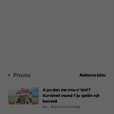
Promo
Reklamo këtu
A po don me rrnu n’deti?
Kursimet mund t’ju sjellin një
banesë
Banka Ekonomike