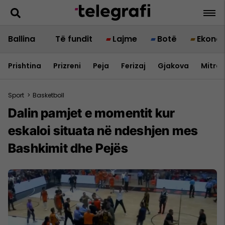
Ballina
Të fundit
Lajme
Botë
Ekono
Prishtina
Prizreni
Peja
Ferizaj
Gjakova
Mitrov
Sport
>
Basketboll
Dalin pamjet e momentit kur
eskaloi situata në ndeshjen mes
Bashkimit dhe Pejës