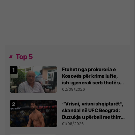
Top 5
Ftohet nga prokuroria e
Kosovës për krime lufte,
ish-gjenerali serb thotë se
dikush e tradhtoi në
02/08/2026
Beograd
“Vrisni, vrisni shqiptarët”,
skandal në UFC Beograd:
Buzukja u përball me thirrje
anti-shqiptare nga
01/08/2026
tribunat