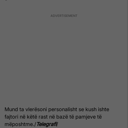
Mund ta vlerësoni personalisht se kush ishte
fajtori në këtë rast në bazë të pamjeve të
mëposhtme./
Telegrafi
/