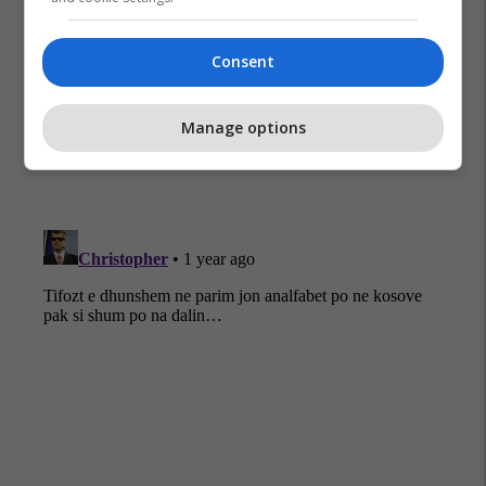
Kb Bashkimi
Kb Peja
Basketboll
Consent
Manage options