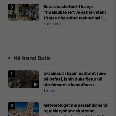
Bota e basketbollit ka një
“mrekulli të re”: Ai është vetëm
18 vjeç dhe është tashmë më i
gjatë se të gjithë lojtarët e NBA
Basketboll
Në trend Botë
Ukrainasit i kapin ushtarët rusë
në befasi, ishin duke fjetur në
strehimoret e kamufluara
Evropa
Meteorologët me parashikime të
reja: Ndryshime ekstreme,