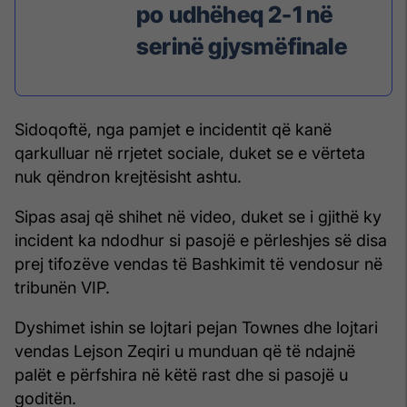
po udhëheq 2-1 në
serinë gjysmëfinale
Sidoqoftë, nga pamjet e incidentit që kanë
qarkulluar në rrjetet sociale, duket se e vërteta
nuk qëndron krejtësisht ashtu.
Sipas asaj që shihet në video, duket se i gjithë ky
incident ka ndodhur si pasojë e përleshjes së disa
prej tifozëve vendas të Bashkimit të vendosur në
tribunën VIP.
Dyshimet ishin se lojtari pejan Townes dhe lojtari
vendas Lejson Zeqiri u munduan që të ndajnë
palët e përfshira në këtë rast dhe si pasojë u
goditën.