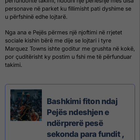
përfundonte takimi, ndodhi një përleshje mes disa
personave në parket ku fillimisht pati dyshime se
u përfshinë edhe lojtarë.
Nga ana e Pejës përmes një njoftimi në rrjetet
sociale kishin bërë me dije se lojtari i tyre
Marquez Towns ishte goditur me grushta në kokë,
por çuditërisht ky postim u fshi me të përfunduar
takimi.
Bashkimi fiton ndaj
Pejës ndeshjen e
ndërprerë pesë
sekonda para fundit ,