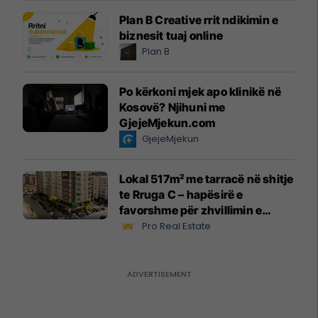
Plan B Creative rrit ndikimin e
biznesit tuaj online
Plan B
Po kërkoni mjek apo klinikë në
Kosovë? Njihuni me
GjejeMjekun.com
GjejeMjekun
Lokal 517m² me tarracë në shitje
te Rruga C – hapësirë e
favorshme për zhvillimin e
biznesit #15796
Pro Real Estate