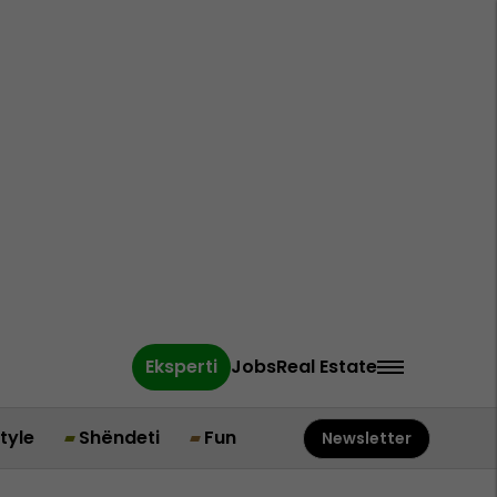
Eksperti
Jobs
Real Estate
style
Shëndeti
Fun
Newsletter