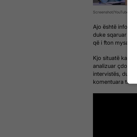
Screenshot/YouTube
Ajo është inform
duke sqaruar edhe
që i fton mysafirë
Kjo situatë ka sj
analizuar çdo deta
intervistës, duke
komentuara të em