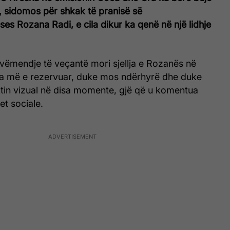
, sidomos për shkak të pranisë së
s Rozana Radi, e cila dikur ka qenë në një lidhje
, vëmendje të veçantë mori sjellja e Rozanës në
 pa më e rezervuar, duke mos ndërhyrë dhe duke
in vizual në disa momente, gjë që u komentua
tet sociale.