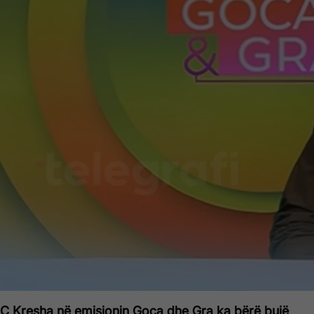
 MC Kresha në emisionin Goca dhe Gra ka bërë bujë