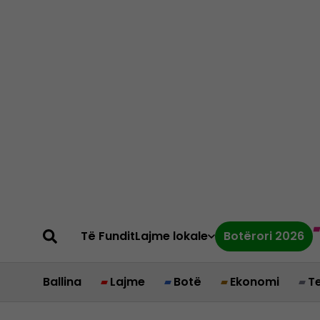
Të Fundit
Lajme lokale
Botërori 2026
Ballina
Lajme
Botë
Ekonomi
T