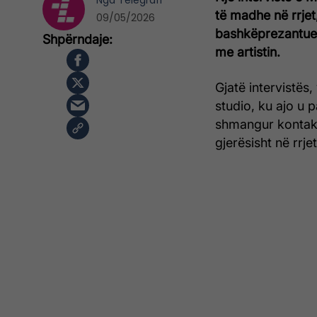
Nga
Telegrafi
të madhe në rrjet
09/05/2026
bashkëprezantuese
me artistin.
Gjatë intervistës
studio, ku ajo u
shmangur kontakt
gjerësisht në rrje