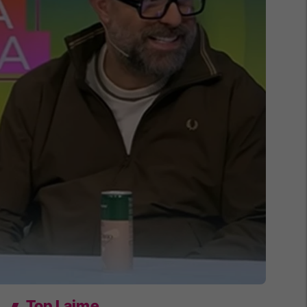
Top Lajme