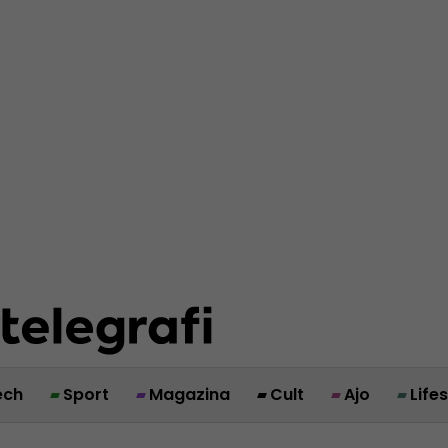
ech
Sport
Magazina
Cult
Ajo
Life