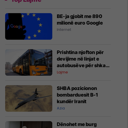
BE-ja gjobit me 890
milionë euro Google
Internet
Prishtina njofton për
devijime në linjat e
autobusëve për shkak
të punimeve në rrugën
Lajme
“Ilir Konushevci”
SHBA pozicionon
bombarduesit B-1
kundër Iranit
Azia
Dënohet me burg