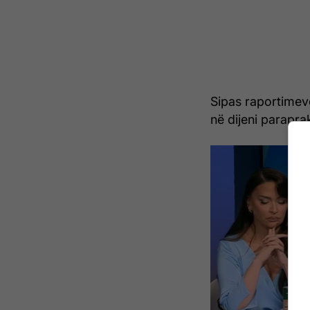
Sipas raportimev
në dijeni parapra