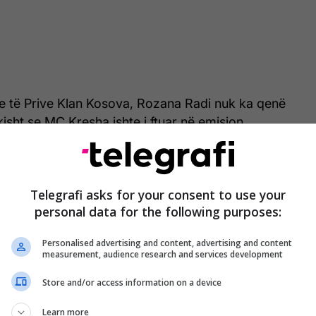
e të Prive Klan Kosova, Rozana Radi nuk ka qenë
kisht se MC Kresha ishte i ftuar në emision.
Telegrafi asks for your consent to use your
personal data for the following purposes:
Personalised advertising and content, advertising and content
measurement, audience research and services development
Store and/or access information on a device
Learn more