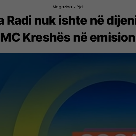
Magazina
>
Yjet
a Radi nuk ishte në dijen
MC Kreshës në emision