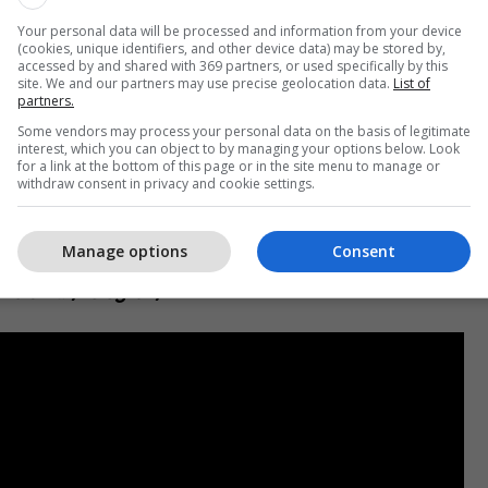
Your personal data will be processed and information from your device
(cookies, unique identifiers, and other device data) may be stored by,
accessed by and shared with 369 partners, or used specifically by this
site. We and our partners may use precise geolocation data.
List of
uar vetëm pak minuta para nisjes së programit,
partners.
 deklaratën e saj gjatë emisionit se nuk është ajo
Some vendors may process your personal data on the basis of legitimate
interest, which you can object to by managing your options below. Look
t.
for a link at the bottom of this page or in the site menu to manage or
withdraw consent in privacy and cookie settings.
ellë shumë diskutime online, ku ndjekësit kanë
j të komunikimit dhe sjelljes së tyre gjatë
Manage options
Consent
 e kthyer episodin në një nga momentet më të
isionit.
/Telegrafi/