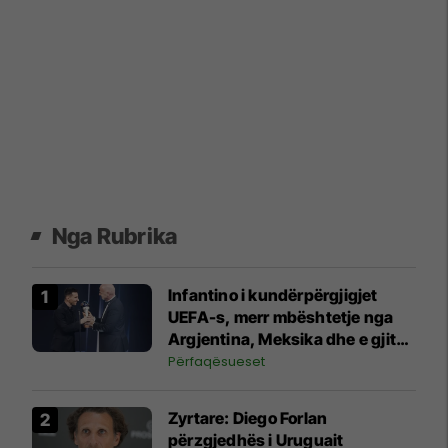
Nga Rubrika
Infantino i kundërpërgjigjet
UEFA-s, merr mbështetje nga
Argjentina, Meksika dhe e gjithë
Afrika
Përfaqësueset
Zyrtare: Diego Forlan
përzgjedhës i Uruguait