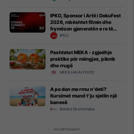
IPKO, Sponsor i Artë i DokuFest
2026, mbështet filmin dhe
frymëzon gjeneratën e re të
krijuesve
IPKO
Pashtetat MEKA - zgjedhje
praktike për mëngjes, piknik
dhe rrugë
MEKA HALAL FOOD
A po don me rrnu n’deti?
Kursimet mund t’ju sjellin një
banesë
Banka Ekonomike