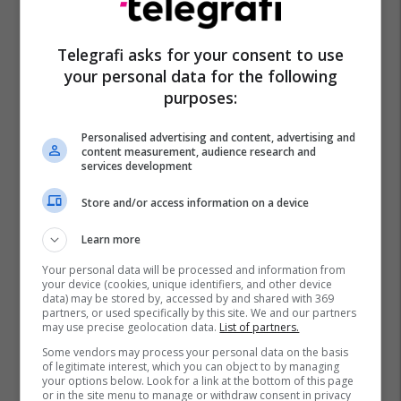
Telegrafi asks for your consent to use
your personal data for the following
purposes:
Personalised advertising and content, advertising and
content measurement, audience research and
services development
Store and/or access information on a device
Learn more
Your personal data will be processed and information from
your device (cookies, unique identifiers, and other device
data) may be stored by, accessed by and shared with 369
partners, or used specifically by this site. We and our partners
Christopher Nkunku
Gavi
Paul Pogba
may use precise geolocation data.
List of partners.
Some vendors may process your personal data on the basis
Raheem Sterling
Reece James
David Alaba
of legitimate interest, which you can object to by managing
Domenico Berardi
Jurrien Timber
Lucas Hernandez
your options below. Look for a link at the bottom of this page
or in the site menu to manage or withdraw consent in privacy