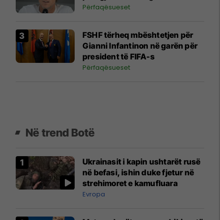
Përfaqësueset
FSHF tërheq mbështetjen për
Gianni Infantinon në garën për
president të FIFA-s
Përfaqësueset
Në trend Botë
Ukrainasit i kapin ushtarët rusë
në befasi, ishin duke fjetur në
strehimoret e kamufluara
Evropa