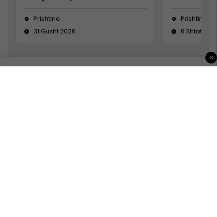
Prishtine
Prishtinë
31 Gusht 2026
6 Shtator 2
×