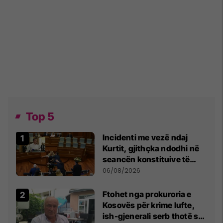
Top 5
Incidenti me vezë ndaj
Kurtit, gjithçka ndodhi në
seancën konstituive të
Kuvendit
06/08/2026
Ftohet nga prokuroria e
Kosovës për krime lufte,
ish-gjenerali serb thotë se