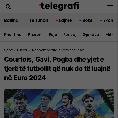
Ballina
Të fundit
Lajme
Botë
Ekono
Prishtina
Prizreni
Peja
Ferizaj
Gjakova
Mitrov
Sport
>
Futboll
>
Ndërkombëtare
>
Përfaqësueset
Courtois, Gavi, Pogba dhe yjet e
tjerë të futbollit që nuk do të luajnë
në Euro 2024