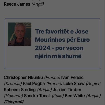
Reece James
(Angli)
Tre favoritët e Jose
Mourinhos për Euro
2024 - por veçon
njërin më shumë
Christopher Nkunku
(Francë)
Ivan Perisic
(Kroacia)
Paul Pogba
(Francë)
Luke Shaw
(Anglia)
Raheem Sterling
(Anglia)
Jurrien Timber
(Holanda)
Sandro Tonali
(Italia)
Ben White
(Anglia)
/Telegrafi/