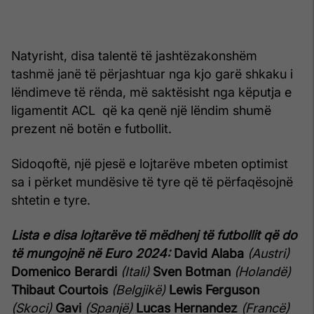
Natyrisht, disa talentë të jashtëzakonshëm
tashmë janë të përjashtuar nga kjo garë shkaku i
lëndimeve të rënda, më saktësisht nga këputja e
ligamentit ACL që ka qenë një lëndim shumë
prezent në botën e futbollit.
Sidoqoftë, një pjesë e lojtarëve mbeten optimist
sa i përket mundësive të tyre që të përfaqësojnë
shtetin e tyre.
Lista e disa lojtarëve të mëdhenj të futbollit që do
të mungojnë në Euro 2024:
David Alaba
(Austri)
Domenico Berardi
(Itali)
Sven Botman
(Holandë)
Thibaut Courtois
(Belgjikë)
Lewis Ferguson
(Skoci)
Gavi
(Spanjë)
Lucas Hernandez
(Francë)