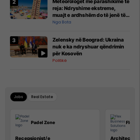
Meteorologët me parashikime të
reja: Ndryshime ekstreme,
muajt e ardhshëm do të jenë të
pazakontë
Nga Bota
Zelensky në Beograd: Ukraina
nuk e ka ndryshuar qëndrimin
për Kosovën
Politikë
Jobs
Real Estate
Padel Zone
Flex B
Recepsionist/e
Architect