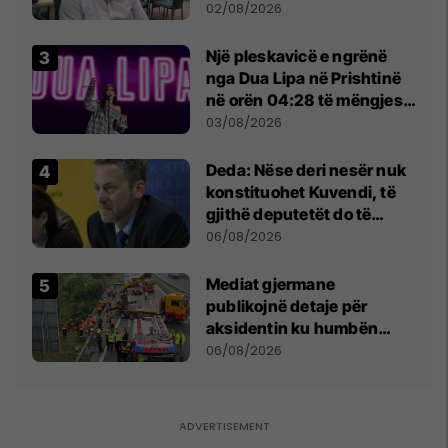
dikush e tradhtoi në
02/08/2026
Beograd
Një pleskavicë e ngrënë
nga Dua Lipa në Prishtinë
në orën 04:28 të mëngjesit
- dhe bota digjitale serbe
03/08/2026
shpall gjendjen e luftës
Deda: Nëse deri nesër nuk
konstituohet Kuvendi, të
gjithë deputetët do të
bëjnë shkelje të rëndë
06/08/2026
kushtetuese
Mediat gjermane
publikojnë detaje për
aksidentin ku humbën
jetën tre mërgimtarë nga
06/08/2026
Komogllava e Ferizajt