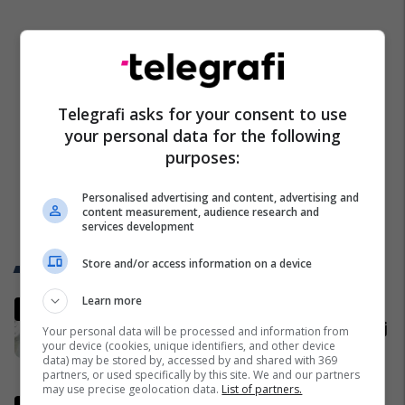
Telegrafi asks for your consent to use
your personal data for the following
purposes:
Personalised advertising and content, advertising and
content measurement, audience research and
services development
Store and/or access information on a device
Trend Telegrafi
Learn more
Policia kërkon ndihmën e
qytetarëve për identifikimin e këtij
Your personal data will be processed and information from
your device (cookies, unique identifiers, and other device
të dyshuari
data) may be stored by, accessed by and shared with 369
Kronika e Zezë
partners, or used specifically by this site. We and our partners
may use precise geolocation data.
List of partners.