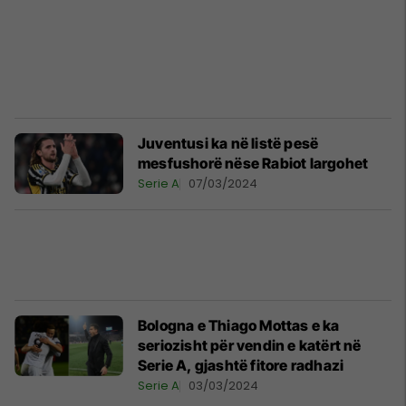
Juventusi ka në listë pesë
mesfushorë nëse Rabiot largohet
Serie A
07/03/2024
Bologna e Thiago Mottas e ka
seriozisht për vendin e katërt në
Serie A, gjashtë fitore radhazi
Serie A
03/03/2024