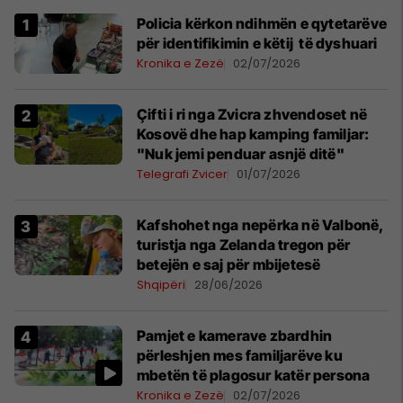
Policia kërkon ndihmën e qytetarëve
për identifikimin e këtij të dyshuari
Kronika e Zezë
02/07/2026
Çifti i ri nga Zvicra zhvendoset në
Kosovë dhe hap kamping familjar:
"Nuk jemi penduar asnjë ditë"
Telegrafi Zvicer
01/07/2026
Kafshohet nga nepërka në Valbonë,
turistja nga Zelanda tregon për
betejën e saj për mbijetesë
Shqipëri
28/06/2026
Pamjet e kamerave zbardhin
përleshjen mes familjarëve ku
mbetën të plagosur katër persona
Kronika e Zezë
02/07/2026