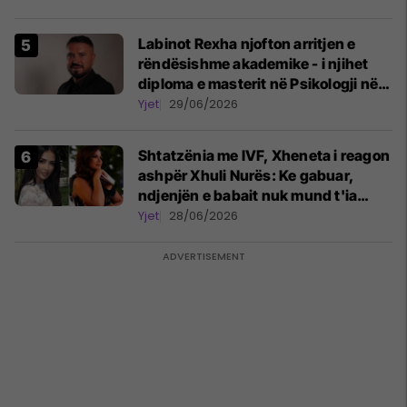
Labinot Rexha njofton arritjen e
rëndësishme akademike - i njihet
diploma e masterit në Psikologji në
Zvicër
Yjet
29/06/2026
Shtatzënia me IVF, Xheneta i reagon
ashpër Xhuli Nurës: Ke gabuar,
ndjenjën e babait nuk mund t'ia
plotësosh kurrë
Yjet
28/06/2026