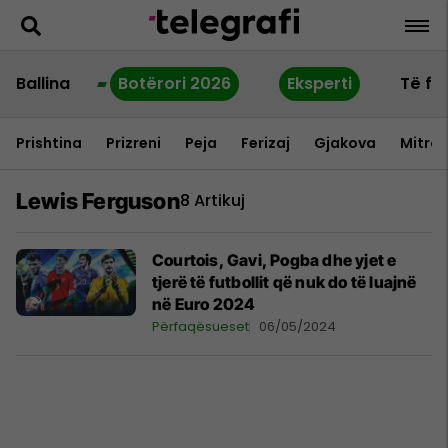
Ballina
Botërori 2026
Eksperti
Të fu
Prishtina
Prizreni
Peja
Ferizaj
Gjakova
Mitrov
Lewis Ferguson
8 Artikuj
Courtois, Gavi, Pogba dhe yjet e
tjerë të futbollit që nuk do të luajnë
në Euro 2024
Përfaqësueset
06/05/2024