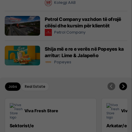
Kolegji AAB
Petrol Company vazhdon të ofrojë
cilësi dhe kursim për klientët
Petrol Company
Shija më e re e verës në Popeyes ka
arritur: Lime & Jalapeño
Popeyes
Jobs
Real Estate
Viva Fresh Store
Viva 
Sektorist/e
Arkatar/e