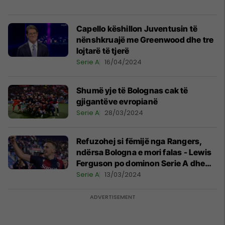
Capello këshillon Juventusin të
nënshkruajë me Greenwood dhe tre
lojtarë të tjerë
Serie A
16/04/2024
Shumë yje të Bolognas cak të
gjigantëve evropianë
Serie A
28/03/2024
Refuzohej si fëmijë nga Rangers,
ndërsa Bologna e mori falas - Lewis
Ferguson po dominon Serie A dhe
gjigantët italianë janë vënë pas tij
Serie A
13/03/2024