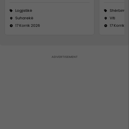
Logjistikë
Shërbime 
Suharekë
Viti
17 Korrik 2026
17 Korrik 